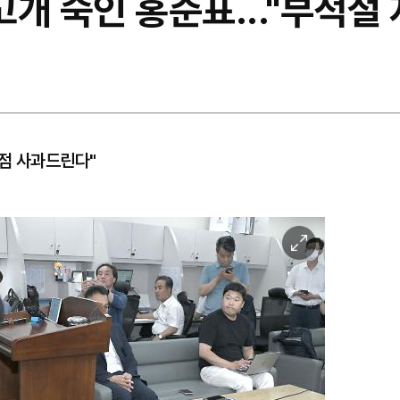
 고개 숙인 홍준표..."부적
 점 사과드린다"
이
미
지
확
대