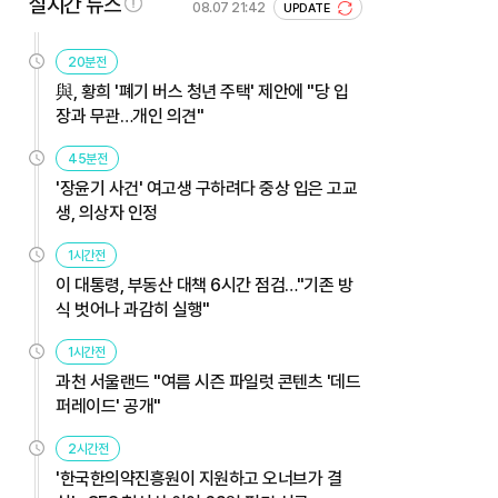
실시간 뉴스
08.07 21:42
UPDATE
20분전
與, 황희 '폐기 버스 청년 주택' 제안에 "당 입
장과 무관…개인 의견"
45분전
'장윤기 사건' 여고생 구하려다 중상 입은 고교
생, 의상자 인정
1시간전
이 대통령, 부동산 대책 6시간 점검…"기존 방
식 벗어나 과감히 실행"
1시간전
과천 서울랜드 "여름 시즌 파일럿 콘텐츠 '데드
퍼레이드' 공개"
2시간전
'한국한의약진흥원이 지원하고 오너브가 결