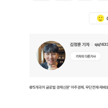
김정훈 기자
sjsj16
기자의 다른기사
©'5개국어 글로벌 경제신문' 아주경제. 무단전재·재배