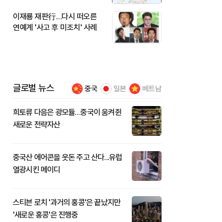
이재룡 재판行…다시 떠오른
연예계 '사고 후 미조치' 사례
글로벌 뉴스
중국
일본
베트남
희토류 다음은 광모듈…중국이 움켜쥔
새로운 전략자산
중국산 에어콘을 웃돈 주고 산다...유럽
열광시킨 메이디
스티븐 로치 '과거의 홍콩'은 끝났지만
'새로운 홍콩'은 진행중