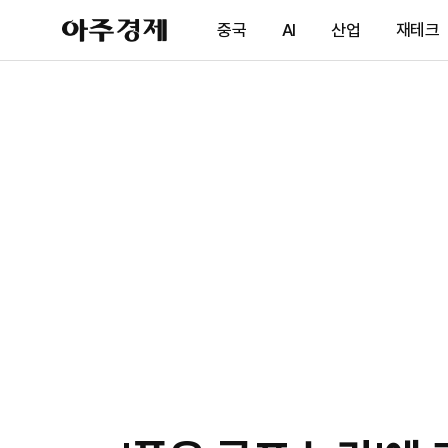
아
중국
AI
산업
재테크
주
경
제