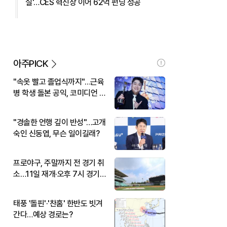
실'…CES 혁신상 이어 62억 펀딩 성공
아주PICK
"속옷 빨고 졸업식까지"…근육
병 학생 돌본 공익, 코미디언 김
규원이었다
"경솔한 언행 깊이 반성"…고개
숙인 신동엽, 무슨 일이길래?
프로야구, 주말까지 전 경기 취
소…11일 재개·오후 7시 경기
시작
태풍 '돌핀'·'찬홈' 한반도 빗겨
간다…예상 경로는?