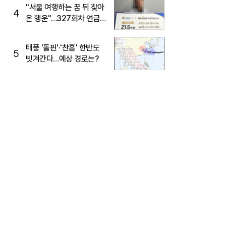
"서울 여행하는 꿈 뒤 찾아
4
온 행운"…327회차 연금
복권720+ 당첨번호조회
주목
태풍 '돌핀'·'찬홈' 한반도
5
빗겨간다…예상 경로는?