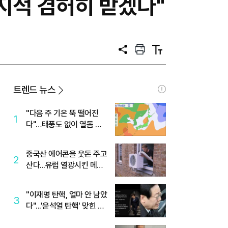
절 지적 겸허히 받겠다"
공
프
텍
유
린
스
트
트
크
기
트렌드 뉴스
"다음 주 기온 뚝 떨어진
1
다"…태풍도 없이 열돔 박
살 낸 '이것'
중국산 에어콘을 웃돈 주고
2
산다...유럽 열광시킨 메이
디
"이재명 탄핵, 얼마 안 남았
3
다"...'윤석열 탄핵' 맞힌 무
당, '성지글' 등장