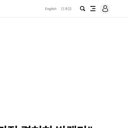
로
English
日本語
그
검
전
인
색
체
메
뉴