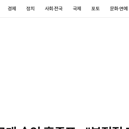
경제
정치
사회·전국
국제
포토
문화·연예