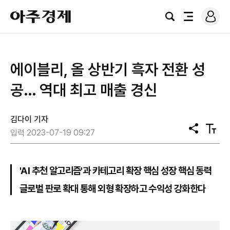
로
아
그
검
전
주
인
색
체
경
메
제
뉴
에이블리, 올 상반기 흑자 전환 성
공… 역대 최고 매출 경신
김다이 기자
공
텍
입력 2023-07-19 09:27
유
스
트
크
기
'AI 추천 알고리즘'과 카테고리 확장 핵심 성장 핵심 동력
글로벌 판로 확대 통해 외형 확장하고 수익성 강화한다