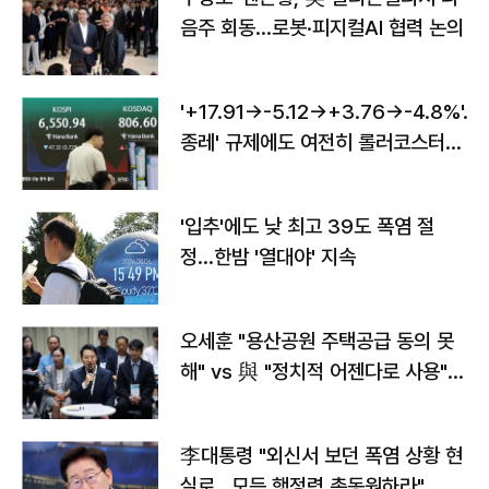
음주 회동…로봇·피지컬AI 협력 논의
'+17.91→-5.12→+3.76→-4.8%'…'
종레' 규제에도 여전히 롤러코스터
타는 코스피
'입추'에도 낮 최고 39도 폭염 절
정…한밤 '열대야' 지속
오세훈 "용산공원 주택공급 동의 못
해" vs 與 "정치적 어젠다로 사용"
맞불
李대통령 "외신서 보던 폭염 상황 현
실로…모든 행정력 총동원하라"