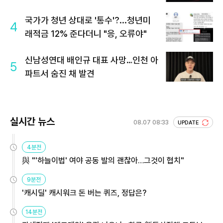
국가가 청년 상대로 '통수'?...청년미
4
래적금 12% 준다더니 "응, 오류야"
신남성연대 배인규 대표 사망…인천 아
5
파트서 숨진 채 발견
실시간 뉴스
08.07 08:33
UPDATE
4분전
與 "'하늘이법' 여야 공동 발의 괜찮아…그것이 협치"
9분전
'캐시딜' 캐시워크 돈 버는 퀴즈, 정답은?
14분전