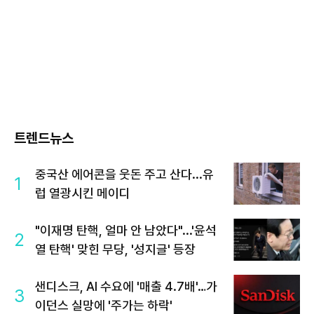
트렌드뉴스
중국산 에어콘을 웃돈 주고 산다...유
1
럽 열광시킨 메이디
"이재명 탄핵, 얼마 안 남았다"...'윤석
2
열 탄핵' 맞힌 무당, '성지글' 등장
샌디스크, AI 수요에 '매출 4.7배'…가
3
이던스 실망에 '주가는 하락'