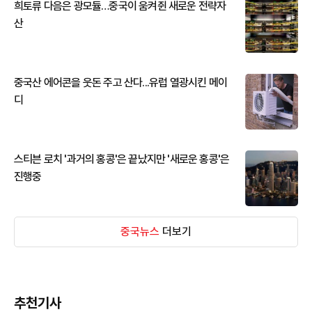
희토류 다음은 광모듈…중국이 움켜쥔 새로운 전략자
산
중국산 에어콘을 웃돈 주고 산다...유럽 열광시킨 메이
디
스티븐 로치 '과거의 홍콩'은 끝났지만 '새로운 홍콩'은
진행중
중국뉴스
더보기
추천기사