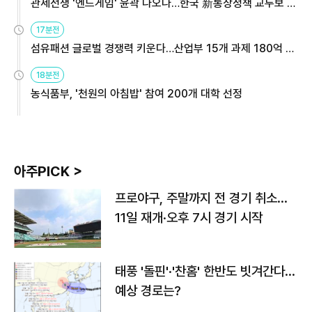
관세전쟁 '엔드게임' 윤곽 나오나…한국 新통상정책 교두보 활
용해야
17분전
섬유패션 글로벌 경쟁력 키운다…산업부 15개 과제 180억 지
원
18분전
농식품부, '천원의 아침밥' 참여 200개 대학 선정
아주PICK >
프로야구, 주말까지 전 경기 취소…
11일 재개·오후 7시 경기 시작
태풍 '돌핀'·'찬홈' 한반도 빗겨간다…
예상 경로는?