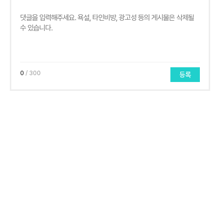
0
/ 300
등록