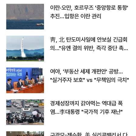
이란·오만, 호르무즈 '중앙항로 통항'
추진…입항은 이란 관리
靑, 北 탄도미사일에 안보실 긴급회
의…"유엔 결의 위반, 즉각 중단 촉
구"
여야, '부동산 세제 개편안' 공방…
"실거주자 보호" vs "무책임의 극치"
경제성장까지 갉아먹는 역대급 폭
염…李대통령 "국가적 기후 재난"
구광모-젠슨황, 美 실리콘밸리서 다