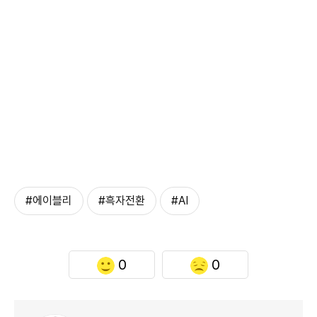
#에이블리
#흑자전환
#AI
0
0