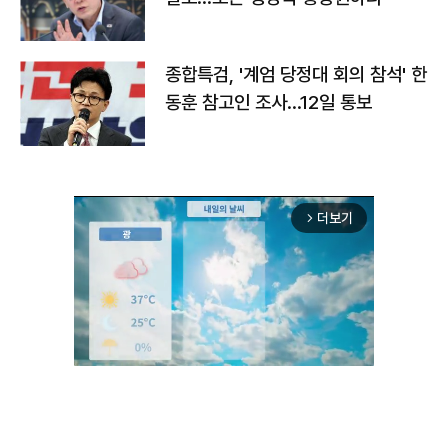
종합특검, '계엄 당정대 회의 참석' 한
동훈 참고인 조사...12일 통보
더보기
arrow_forward_ios
Unmute