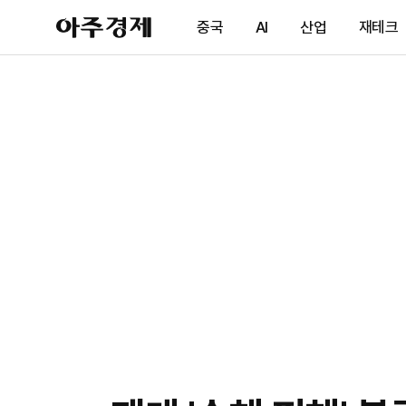
아
중국
AI
산업
재테크
주
경
제