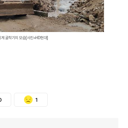
기계 굴착기의 모습[사진=HD현대]
0
1