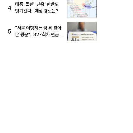
태풍 '돌핀'·'찬홈' 한반도
4
빗겨간다…예상 경로는?
"서울 여행하는 꿈 뒤 찾아
5
온 행운"…327회차 연금
복권720+ 당첨번호조회
주목