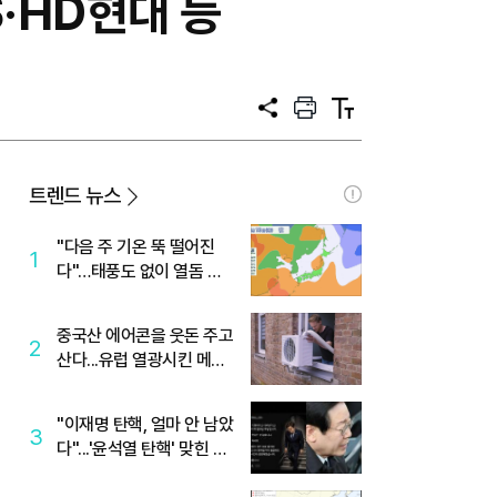
S·HD현대 등
공
프
텍
유
린
스
트
트
크
기
트렌드 뉴스
"다음 주 기온 뚝 떨어진
1
다"…태풍도 없이 열돔 박
살 낸 '이것'
중국산 에어콘을 웃돈 주고
2
산다...유럽 열광시킨 메이
디
"이재명 탄핵, 얼마 안 남았
3
다"...'윤석열 탄핵' 맞힌 무
당, '성지글' 등장