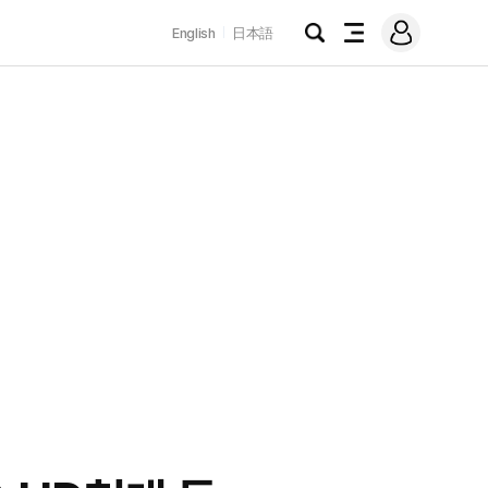
로
English
日本語
그
검
전
인
색
체
메
뉴