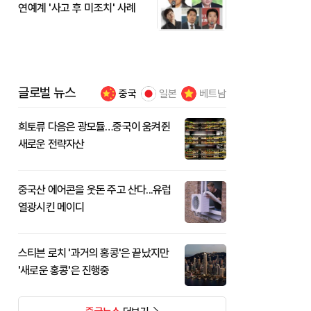
연예계 '사고 후 미조치' 사례
글로벌 뉴스
중국
일본
베트남
희토류 다음은 광모듈…중국이 움켜쥔
새로운 전략자산
중국산 에어콘을 웃돈 주고 산다...유럽
열광시킨 메이디
스티븐 로치 '과거의 홍콩'은 끝났지만
'새로운 홍콩'은 진행중