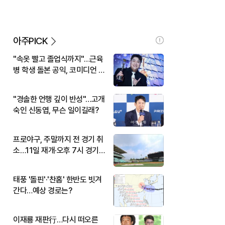
아주PICK
"속옷 빨고 졸업식까지"…근육
병 학생 돌본 공익, 코미디언 김
규원이었다
"경솔한 언행 깊이 반성"…고개
숙인 신동엽, 무슨 일이길래?
프로야구, 주말까지 전 경기 취
소…11일 재개·오후 7시 경기
시작
태풍 '돌핀'·'찬홈' 한반도 빗겨
간다…예상 경로는?
이재룡 재판行…다시 떠오른