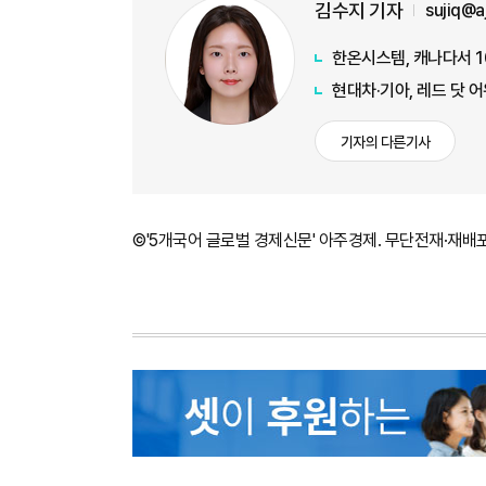
김수지 기자
sujiq@
한온시스템, 캐나다서 
현대차·기아, 레드 닷 
기자의 다른기사
©'5개국어 글로벌 경제신문' 아주경제. 무단전재·재배