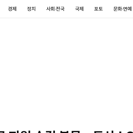
경제
정치
사회·전국
국제
포토
문화·연예