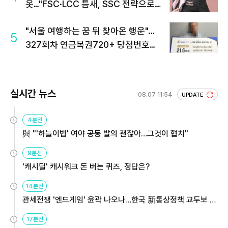
옷…"FSC·LCC 틈새, SSC 전략으로
공략"
"서울 여행하는 꿈 뒤 찾아온 행운"…
5
327회차 연금복권720+ 당첨번호조
회 주목
실시간 뉴스
08.07 11:54
UPDATE
4분전
與 "'하늘이법' 여야 공동 발의 괜찮아…그것이 협치"
9분전
'캐시딜' 캐시워크 돈 버는 퀴즈, 정답은?
14분전
관세전쟁 '엔드게임' 윤곽 나오나…한국 新통상정책 교두보 활
용해야
17분전