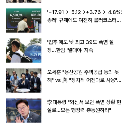
'+17.91→-5.12→+3.76→-4.8%'…'
종레' 규제에도 여전히 롤러코스터
타는 코스피
'입추'에도 낮 최고 39도 폭염 절
정…한밤 '열대야' 지속
오세훈 "용산공원 주택공급 동의 못
해" vs 與 "정치적 어젠다로 사용"
맞불
李대통령 "외신서 보던 폭염 상황 현
실로…모든 행정력 총동원하라"