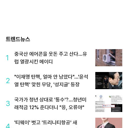
트렌드뉴스
중국산 에어콘을 웃돈 주고 산다...유
1
럽 열광시킨 메이디
"이재명 탄핵, 얼마 안 남았다"...'윤석
2
열 탄핵' 맞힌 무당, '성지글' 등장
국가가 청년 상대로 '통수'?...청년미
3
래적금 12% 준다더니 "응, 오류야"
'티웨이' 벗고 '트리니티항공' 새
4