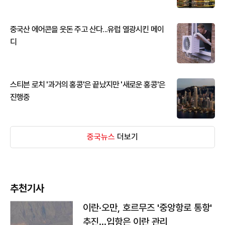
중국산 에어콘을 웃돈 주고 산다...유럽 열광시킨 메이
디
스티븐 로치 '과거의 홍콩'은 끝났지만 '새로운 홍콩'은
진행중
중국뉴스
더보기
추천기사
이란·오만, 호르무즈 '중앙항로 통항'
추진…입항은 이란 관리