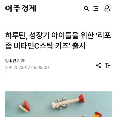
로
아
그
검
전
주
인
색
체
경
메
제
뉴
하루틴, 성장기 아이들을 위한 '리포
좀 비타민C스틱 키즈' 출시
임종언 기자
공
텍
입력 2023-07-19 09:00
유
스
트
크
기