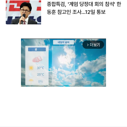
종합특검, '계엄 당정대 회의 참석' 한
동훈 참고인 조사...12일 통보
더보기
arrow_forward_ios
Unmute