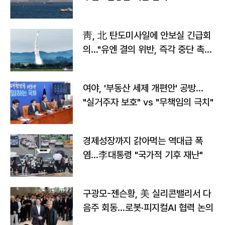
靑, 北 탄도미사일에 안보실 긴급회
의…"유엔 결의 위반, 즉각 중단 촉
구"
여야, '부동산 세제 개편안' 공방…
"실거주자 보호" vs "무책임의 극치"
경제성장까지 갉아먹는 역대급 폭
염…李대통령 "국가적 기후 재난"
구광모-젠슨황, 美 실리콘밸리서 다
음주 회동…로봇·피지컬AI 협력 논의