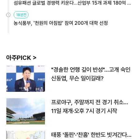
섬유패션 글로벌 경쟁력 키운다…산업부 15개 과제 180억 지
원
18분전
농식품부, '천원의 아침밥' 참여 200개 대학 선정
아주PICK >
"경솔한 언행 깊이 반성"…고개 숙인
신동엽, 무슨 일이길래?
프로야구, 주말까지 전 경기 취소…
11일 재개·오후 7시 경기 시작
태풍 '돌핀'·'찬홈' 한반도 빗겨간다…