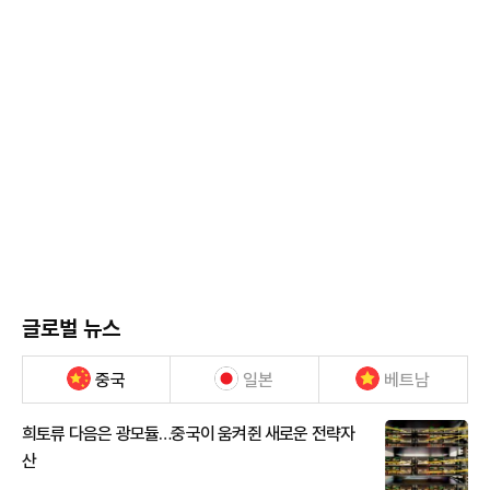
글로벌 뉴스
중국
일본
베트남
희토류 다음은 광모듈…중국이 움켜쥔 새로운 전략자
산