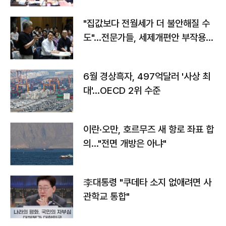
"집값보다 전월세가 더 불안해질 수
도"…전문가들, 세제개편안 부작용
우려
6월 경상흑자, 497억달러 '사상 최
대'…OECD 2위 수준
이란·오만, 호르무즈 새 항로 좌표 합
의…"전면 개방은 아냐"
李대통령 "쿠데타 소지 없애려면 사
관학교 통합"