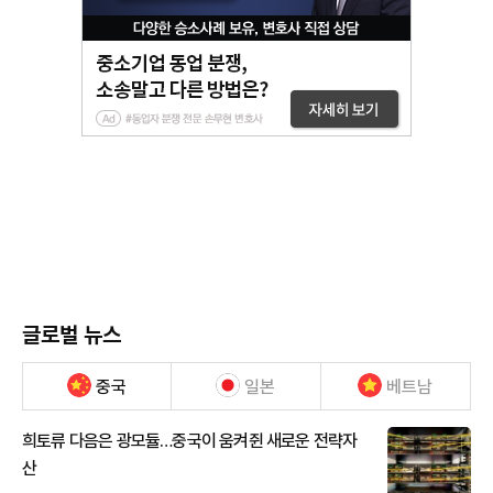
글로벌 뉴스
중국
일본
베트남
희토류 다음은 광모듈…중국이 움켜쥔 새로운 전략자
산