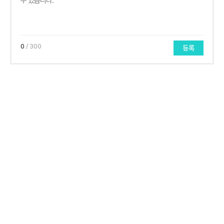
0
/ 300
등록