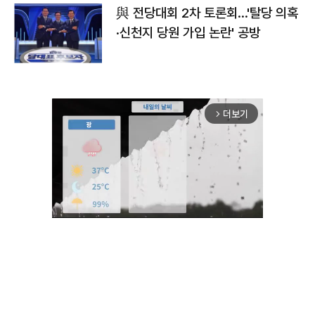
與 전당대회 2차 토론회…'탈당 의혹
·신천지 당원 가입 논란' 공방
더보기
arrow_forward_ios
Mute