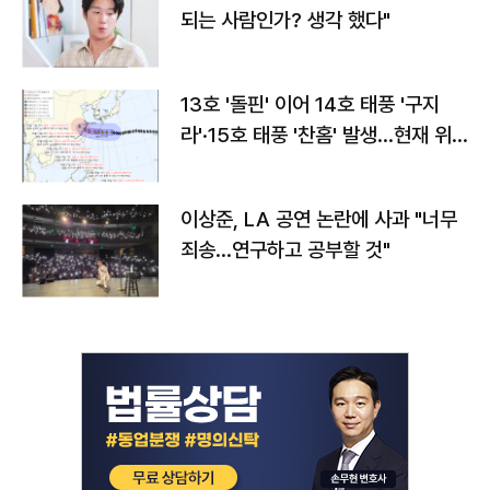
되는 사람인가? 생각 했다"
13호 '돌핀' 이어 14호 태풍 '구지
라'·15호 태풍 '찬홈' 발생…현재 위
치와 이동경로는?
이상준, LA 공연 논란에 사과 "너무
죄송…연구하고 공부할 것"