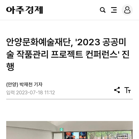
로
아
그
검
전
주
인
색
체
경
메
제
뉴
안양문화예술재단, '2023 공공미
술 작품관리 프로젝트 컨퍼런스' 진
행
(안양) 박재천 기자
공
텍
입력 2023-07-18 11:12
유
스
트
크
기