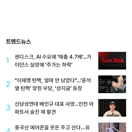
트렌드뉴스
샌디스크, AI 수요에 '매출 4.7배'…가
1
이던스 실망에 '주가는 하락'
"이재명 탄핵, 얼마 안 남았다"...'윤석
2
열 탄핵' 맞힌 무당, '성지글' 등장
신남성연대 배인규 대표 사망…인천 아
3
파트서 숨진 채 발견
중국산 에어콘을 웃돈 주고 산다...유
4