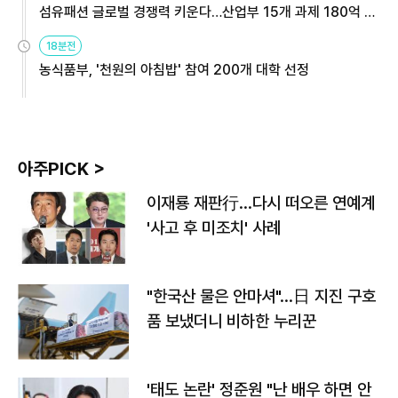
섬유패션 글로벌 경쟁력 키운다…산업부 15개 과제 180억 지
원
18분전
농식품부, '천원의 아침밥' 참여 200개 대학 선정
아주PICK >
이재룡 재판行…다시 떠오른 연예계
'사고 후 미조치' 사례
"한국산 물은 안마셔"…日 지진 구호
품 보냈더니 비하한 누리꾼
'태도 논란' 정준원 "난 배우 하면 안