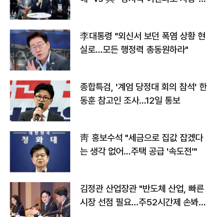
맞불
李대통령 "외신서 보던 폭염 상황 현
실로…모든 행정력 총동원하라"
종합특검, '계엄 당정대 회의 참석' 한
동훈 참고인 조사...12일 통보
靑 홍보수석 "세금으로 집값 잡겠다
는 생각 없어…주택 공급 '속도전'"
김정관 산업장관 "반도체 산업, 빠른
시장 선점 필요…주52시간제 손봐
야"