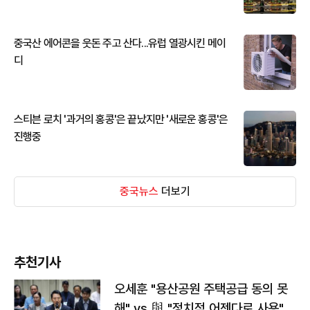
중국산 에어콘을 웃돈 주고 산다...유럽 열광시킨 메이
디
스티븐 로치 '과거의 홍콩'은 끝났지만 '새로운 홍콩'은
진행중
중국뉴스
더보기
추천기사
오세훈 "용산공원 주택공급 동의 못
해" vs 與 "정치적 어젠다로 사용"