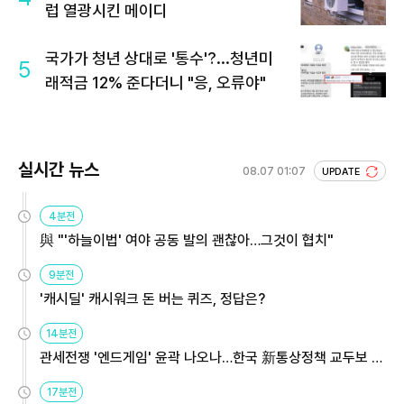
럽 열광시킨 메이디
국가가 청년 상대로 '통수'?...청년미
5
래적금 12% 준다더니 "응, 오류야"
실시간 뉴스
08.07 01:07
UPDATE
4분전
與 "'하늘이법' 여야 공동 발의 괜찮아…그것이 협치"
9분전
'캐시딜' 캐시워크 돈 버는 퀴즈, 정답은?
14분전
관세전쟁 '엔드게임' 윤곽 나오나…한국 新통상정책 교두보 활
용해야
17분전