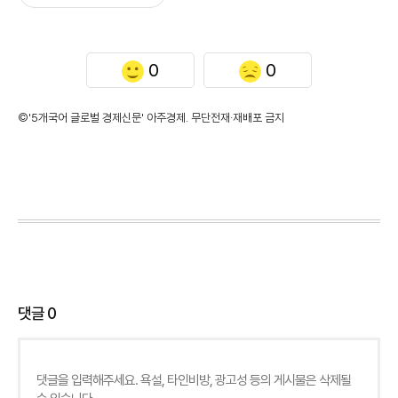
0
0
©'5개국어 글로벌 경제신문' 아주경제. 무단전재·재배포 금지
댓글
0