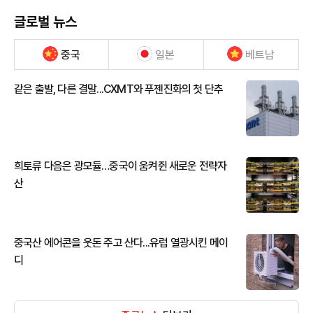
글로벌 뉴스
중국
일본
베트남
같은 출발, 다른 결말...CXMT와 푸젠진화의 첫 단추
희토류 다음은 광모듈…중국이 움켜쥔 새로운 전략자
산
중국산 에어콘을 웃돈 주고 산다...유럽 열광시킨 메이
디