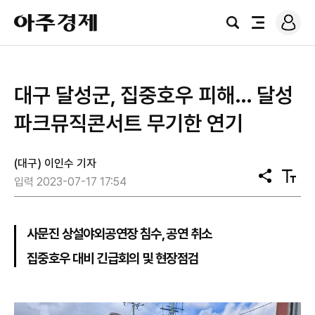
로
아
그
검
전
주
인
색
체
경
메
제
뉴
대구 달성군, 집중호우 피해… 달성
파크뮤직콘서트 무기한 연기
(대구) 이인수 기자
공
텍
입력 2023-07-17 17:54
유
스
트
크
기
사문진 상설야외공연장 침수, 공연 취소
집중호우 대비 긴급회의 및 현장점검