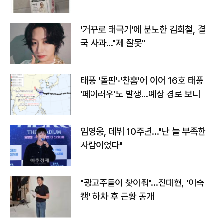
'거꾸로 태극기'에 분노한 김희철, 결
국 사과…"제 잘못"
태풍 '돌핀'·'찬홈'에 이어 16호 태풍
'페이러우'도 발생…예상 경로 보니
임영웅, 데뷔 10주년…"난 늘 부족한
사람이었다"
"광고주들이 찾아줘"…진태현, '이숙
캠' 하차 후 근황 공개