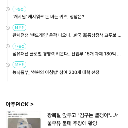
9분전
'캐시딜' 캐시워크 돈 버는 퀴즈, 정답은?
14분전
관세전쟁 '엔드게임' 윤곽 나오나…한국 新통상정책 교두보 활
용해야
17분전
섬유패션 글로벌 경쟁력 키운다…산업부 15개 과제 180억 지
원
18분전
농식품부, '천원의 아침밥' 참여 200개 대학 선정
아주PICK >
광복절 앞두고 "김구는 빨갱이"…서
울우유 불매 주장에 황당