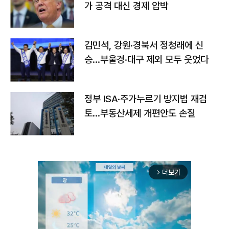
가 공격 대신 경제 압박
김민석, 강원·경북서 정청래에 신
승…부울경·대구 제외 모두 웃었다
정부 ISA·주가누르기 방지법 재검
토…부동산세제 개편안도 손질
더보기
arrow_forward_ios