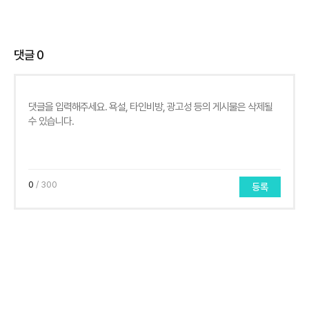
댓글
0
0
/ 300
등록