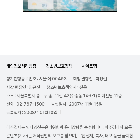
Unmute
개인정보처리방침
청소년보호정책
사이트맵
정기간행등록번호 : 서울 아 00493
회장·발행인 : 곽영길
사장·편집인 : 임규진
청소년보호책임자 : 전운
주소 : 서울특별시 종로구 종로 1길 42(수송동 146-1) 이마빌딩 11층
전화 : 02-767-1500
발행일자 : 2007년 11월 15일
등록일자 : 2008년 01월10일
아주경제는 인터넷신문윤리위원회 윤리강령을 준수합니다. 아주경제의 모든
콘텐츠(기사)는 저작권법의 보호를 받으며, 무단전재, 복사, 배포 등을 금지합