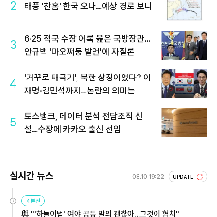
2
태풍 '찬홈' 한국 오나…예상 경로 보니
6·25 적국 수장 어록 읊은 국방장관…
3
안규백 '마오쩌둥 발언'에 자질론
'거꾸로 태극기', 북한 상징이었다? 이
4
재명·김민석까지…논란의 의미는
토스뱅크, 데이터 분석 전담조직 신
5
설…수장에 카카오 출신 선임
실시간 뉴스
08.10 19:22
UPDATE
4분전
與 "'하늘이법' 여야 공동 발의 괜찮아…그것이 협치"