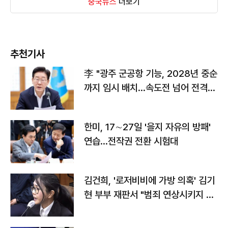
중국뉴스
더보기
추천기사
李 "광주 군공항 기능, 2028년 중순
까지 임시 배치…속도전 넘어 전격
전"
한미, 17∼27일 '을지 자유의 방패'
연습…전작권 전환 시험대
김건희, '로저비비에 가방 의혹' 김기
현 부부 재판서 "범죄 연상시키지 말
라"