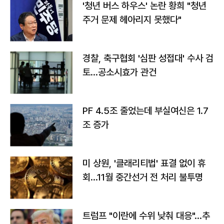
'청년 버스 하우스' 논란 황희 "청년
주거 문제 헤아리지 못했다"
경찰, 축구협회 '심판 성접대' 수사 검
토…공소시효가 관건
PF 4.5조 줄었는데 부실여신은 1.7
조 증가
미 상원, '클래리티법' 표결 없이 휴
회…11월 중간선거 전 처리 불투명
트럼프 "이란에 수위 낮춰 대응"…추