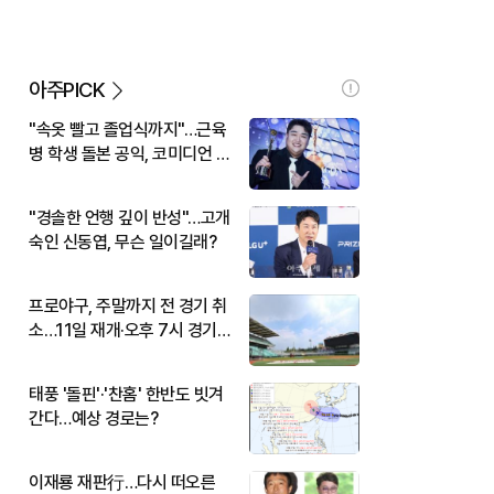
아주PICK
"속옷 빨고 졸업식까지"…근육
병 학생 돌본 공익, 코미디언 김
규원이었다
"경솔한 언행 깊이 반성"…고개
숙인 신동엽, 무슨 일이길래?
프로야구, 주말까지 전 경기 취
소…11일 재개·오후 7시 경기
시작
태풍 '돌핀'·'찬홈' 한반도 빗겨
간다…예상 경로는?
이재룡 재판行…다시 떠오른