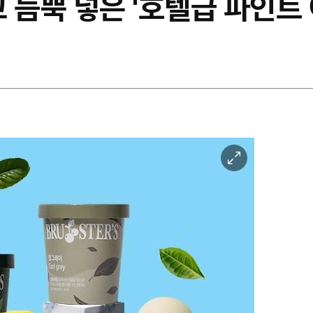
 듬뿍 넣은 '호텔급 파인트
이
미
지
확
대