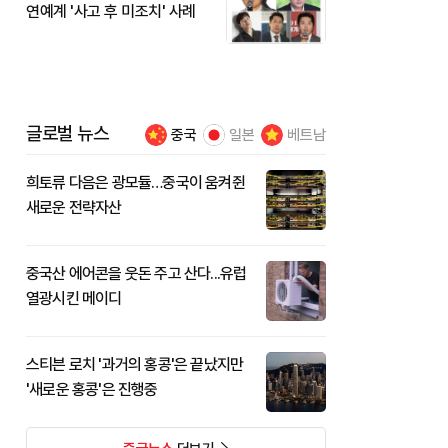
연예계 '사고 후 미조치' 사례
글로벌 뉴스
중국
일본
베트남
희토류 다음은 광모듈…중국이 움켜쥔
새로운 전략자산
중국산 에어콘을 웃돈 주고 산다...유럽
열광시킨 메이디
스티븐 로치 '과거의 홍콩'은 끝났지만
'새로운 홍콩'은 진행중