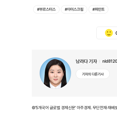
#부르스터스
#아이스크림
#파인트
남라다 기자
nld812
기자의 다른기사
©'5개국어 글로벌 경제신문' 아주경제. 무단전재·재배