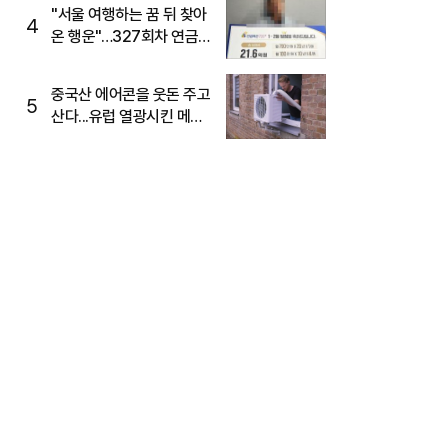
"서울 여행하는 꿈 뒤 찾아
4
온 행운"…327회차 연금
복권720+ 당첨번호조회
주목
중국산 에어콘을 웃돈 주고
5
산다...유럽 열광시킨 메이
디