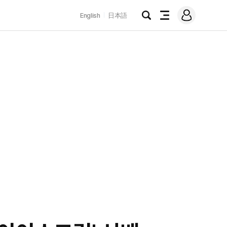
로
English
日本語
그
검
전
인
색
체
메
뉴