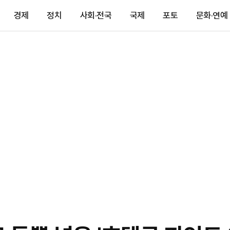
경제
정치
사회·전국
국제
포토
문화·연예