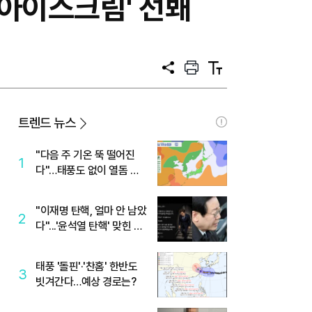
 아이스크림' 선봬
공
프
텍
유
린
스
트
트
크
기
트렌드 뉴스
"다음 주 기온 뚝 떨어진
1
다"…태풍도 없이 열돔 박
살 낸 '이것'
"이재명 탄핵, 얼마 안 남았
2
다"...'윤석열 탄핵' 맞힌 무
당, '성지글' 등장
태풍 '돌핀'·'찬홈' 한반도
3
빗겨간다…예상 경로는?