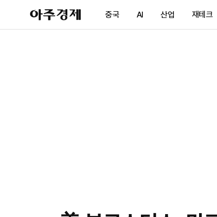
아
중국
AI
산업
재테크
주
경
제