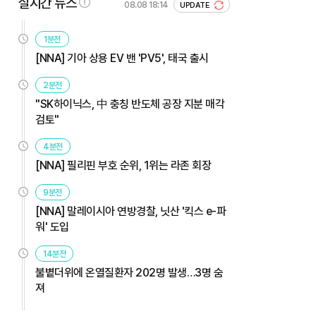
실시간 뉴스
08.08 18:14
UPDATE
1분전
[NNA] 기아 상용 EV 밴 'PV5', 태국 출시
2분전
"SK하이닉스, 中 충칭 반도체 공장 지분 매각
검토"
4분전
[NNA] 필리핀 부호 순위, 1위는 라존 회장
9분전
[NNA] 말레이시아 연방경찰, 닛산 '킥스 e-파
워' 도입
14분전
불볕더위에 온열질환자 202명 발생…3명 숨
져