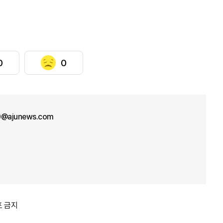
0
0
0@ajunews.com
포 금지