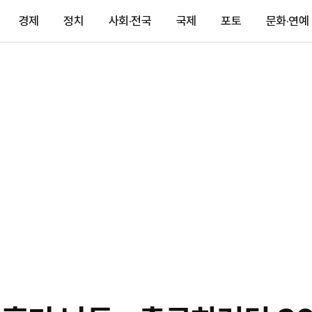
경제
정치
사회·전국
국제
포토
문화·연예