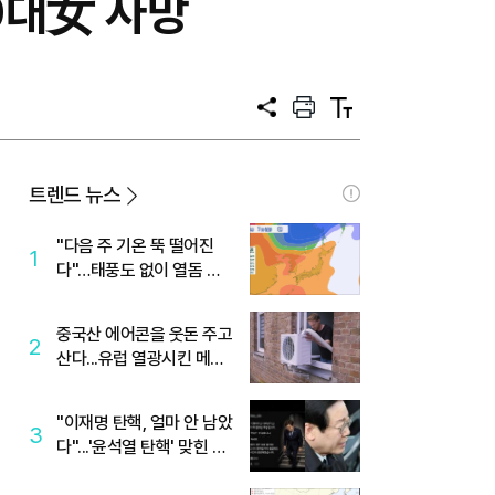
0대女 사망
공
프
텍
유
린
스
트
트
크
기
트렌드 뉴스
"다음 주 기온 뚝 떨어진
1
다"…태풍도 없이 열돔 박
살 낸 '이것'
중국산 에어콘을 웃돈 주고
2
산다...유럽 열광시킨 메이
디
"이재명 탄핵, 얼마 안 남았
3
다"...'윤석열 탄핵' 맞힌 무
당, '성지글' 등장