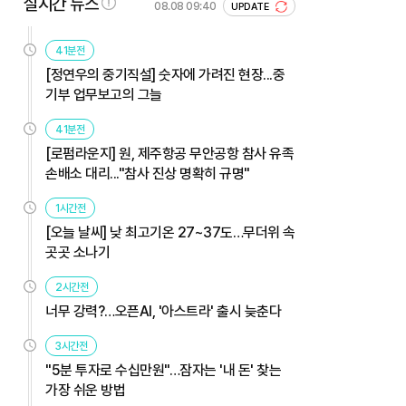
실시간 뉴스
08.08 09:40
UPDATE
41분전
[정연우의 중기직설] 숫자에 가려진 현장...중
기부 업무보고의 그늘
41분전
[로펌라운지] 원, 제주항공 무안공항 참사 유족
손배소 대리..."참사 진상 명확히 규명"
1시간전
[오늘 날씨] 낮 최고기온 27~37도…무더위 속
곳곳 소나기
2시간전
너무 강력?…오픈AI, '아스트라' 출시 늦춘다
3시간전
"5분 투자로 수십만원"…잠자는 '내 돈' 찾는
가장 쉬운 방법