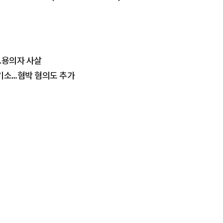
…용의자 사살
기소…혐박 혐의도 추가