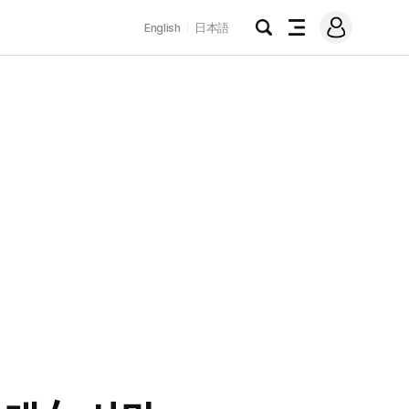
로
English
日本語
그
검
전
인
색
체
메
뉴