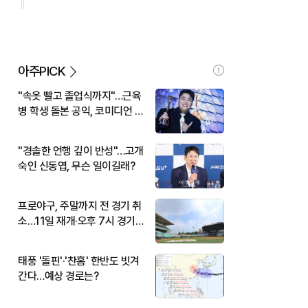
아주PICK
"속옷 빨고 졸업식까지"…근육
병 학생 돌본 공익, 코미디언 김
규원이었다
"경솔한 언행 깊이 반성"…고개
숙인 신동엽, 무슨 일이길래?
프로야구, 주말까지 전 경기 취
소…11일 재개·오후 7시 경기
시작
태풍 '돌핀'·'찬홈' 한반도 빗겨
간다…예상 경로는?