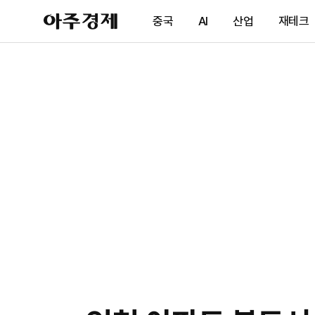
아
중국
AI
산업
재테크
주
경
제