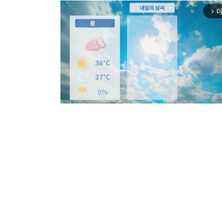
더
arrow_forward_ios
Mut