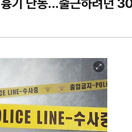
흉기 난동...출근하려던 3
이
미
지
확
대