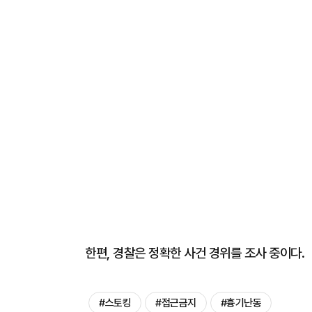
한편, 경찰은 정확한 사건 경위를 조사 중이다.
#스토킹
#접근금지
#흉기난동