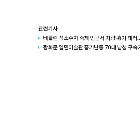
관련기사
베를린 성소수자 축제 인근서 차량·흉기 테러
광화문 일민미술관 흉기난동 70대 남성 구속