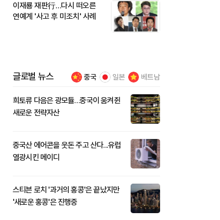
이재룡 재판行…다시 떠오른
연예계 '사고 후 미조치' 사례
글로벌 뉴스
중국
일본
베트남
희토류 다음은 광모듈…중국이 움켜쥔
새로운 전략자산
중국산 에어콘을 웃돈 주고 산다...유럽
열광시킨 메이디
스티븐 로치 '과거의 홍콩'은 끝났지만
'새로운 홍콩'은 진행중