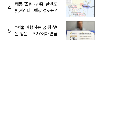
태풍 '돌핀'·'찬홈' 한반도
4
빗겨간다…예상 경로는?
"서울 여행하는 꿈 뒤 찾아
5
온 행운"…327회차 연금
복권720+ 당첨번호조회
주목