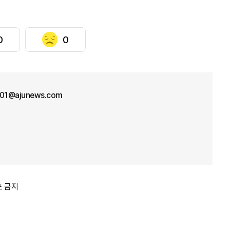
0
0
n01@ajunews.com
포 금지