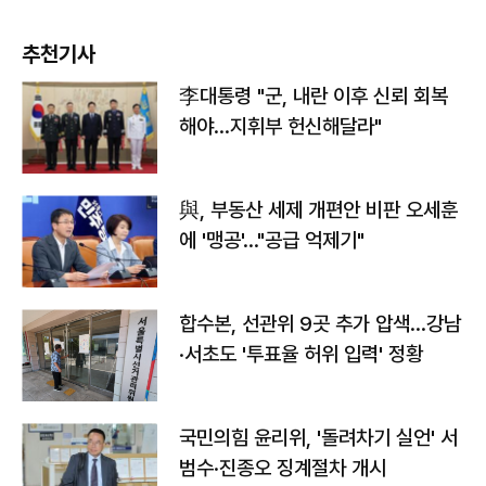
추천기사
李대통령 "군, 내란 이후 신뢰 회복
해야…지휘부 헌신해달라"
與, 부동산 세제 개편안 비판 오세훈
에 '맹공'…"공급 억제기"
합수본, 선관위 9곳 추가 압색…강남
·서초도 '투표율 허위 입력' 정황
국민의힘 윤리위, '돌려차기 실언' 서
범수·진종오 징계절차 개시