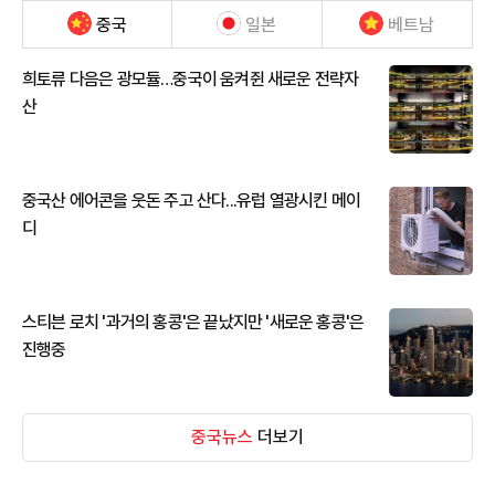
중국
일본
베트남
희토류 다음은 광모듈…중국이 움켜쥔 새로운 전략자
산
중국산 에어콘을 웃돈 주고 산다...유럽 열광시킨 메이
디
스티븐 로치 '과거의 홍콩'은 끝났지만 '새로운 홍콩'은
진행중
중국뉴스
더보기