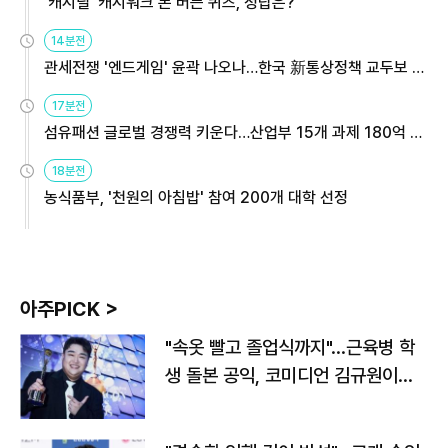
'캐시딜' 캐시워크 돈 버는 퀴즈, 정답은?
14분전
관세전쟁 '엔드게임' 윤곽 나오나…한국 新통상정책 교두보 활
용해야
17분전
섬유패션 글로벌 경쟁력 키운다…산업부 15개 과제 180억 지
원
18분전
농식품부, '천원의 아침밥' 참여 200개 대학 선정
아주PICK >
"속옷 빨고 졸업식까지"…근육병 학
생 돌본 공익, 코미디언 김규원이었
다