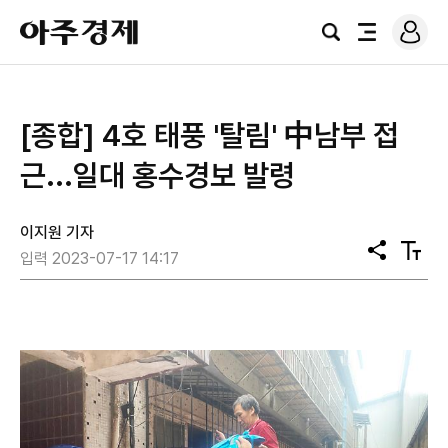
로
아
그
검
전
주
인
색
체
경
메
제
뉴
[종합] 4호 태풍 '탈림' 中남부 접
근...일대 홍수경보 발령
이지원 기자
공
텍
입력 2023-07-17 14:17
유
스
트
크
기