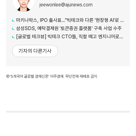
jeewonlee@ajunews.com
마키나락스, IPO 출사표…"빅테크와 다른 '현장형 AI'로 승부"
삼성SDS, 예탁결제원 '토큰증권 플랫폼' 구축 사업 수주
[글로벌 테크뷰] 빅테크 CTO들, 직함 떼고 엔지니어로 유턴...'앤트로픽행 러시' 이유는
기자의 다른기사
©'5개국어 글로벌 경제신문' 아주경제. 무단전재·재배포 금지