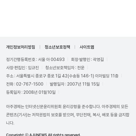
Unmute
개인정보처리방침
청소년보호정책
사이트맵
정기간행등록번호 : 서울 아 00493
회장·발행인 : 곽영길
사장·편집인 : 임규진
청소년보호책임자 : 전운
주소 : 서울특별시 종로구 종로 1길 42(수송동 146-1) 이마빌딩 11층
전화 : 02-767-1500
발행일자 : 2007년 11월 15일
등록일자 : 2008년 01월10일
아주경제는 인터넷신문윤리위원회 윤리강령을 준수합니다. 아주경제의 모든
콘텐츠(기사)는 저작권법의 보호를 받으며, 무단전재, 복사, 배포 등을 금지합
니다.
Copyright ⓒ AJUNEWS All rights reserved.