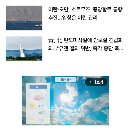
이란·오만, 호르무즈 '중앙항로 통항'
추진…입항은 이란 관리
靑, 北 탄도미사일에 안보실 긴급회
의…"유엔 결의 위반, 즉각 중단 촉
구"
더보기
arrow_forward_ios