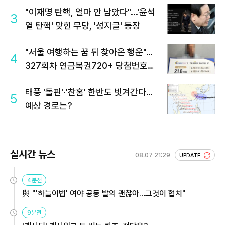
"이재명 탄핵, 얼마 안 남았다"...'윤석
3
열 탄핵' 맞힌 무당, '성지글' 등장
"서울 여행하는 꿈 뒤 찾아온 행운"…
4
327회차 연금복권720+ 당첨번호조
회 주목
태풍 '돌핀'·'찬홈' 한반도 빗겨간다…
5
예상 경로는?
실시간 뉴스
08.07 21:29
UPDATE
4분전
與 "'하늘이법' 여야 공동 발의 괜찮아…그것이 협치"
9분전