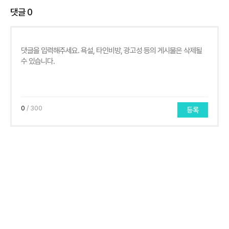
댓글
0
0
/ 300
등록