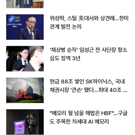
위성락, 스틸 美대사와 상견례…한미
관계 발전 논의
'채상병 순직' 임성근 전 사단장 항소
심도 징역 3년
현금 88조 쌓인 SK하이닉스, 국내
채권시장 '큰손' 됐다…최대 40조 투
자
"메모리 월 넘을 해법은 HBF"…구글
도 주목한 차세대 AI 메모리