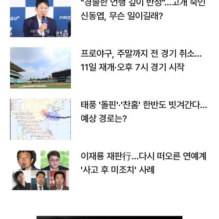
"경솔한 언행 깊이 반성"…고개 숙인
신동엽, 무슨 일이길래?
프로야구, 주말까지 전 경기 취소…
11일 재개·오후 7시 경기 시작
태풍 '돌핀'·'찬홈' 한반도 빗겨간다…
예상 경로는?
이재룡 재판行…다시 떠오른 연예계
'사고 후 미조치' 사례