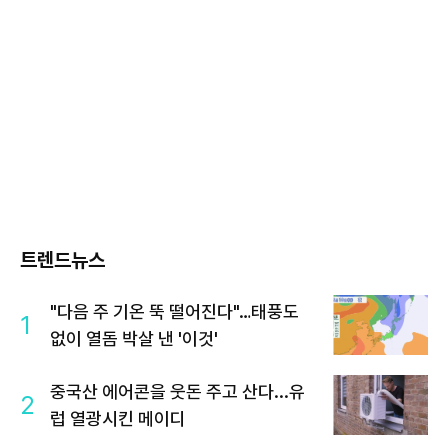
트렌드뉴스
"다음 주 기온 뚝 떨어진다"…태풍도
1
없이 열돔 박살 낸 '이것'
중국산 에어콘을 웃돈 주고 산다...유
2
럽 열광시킨 메이디