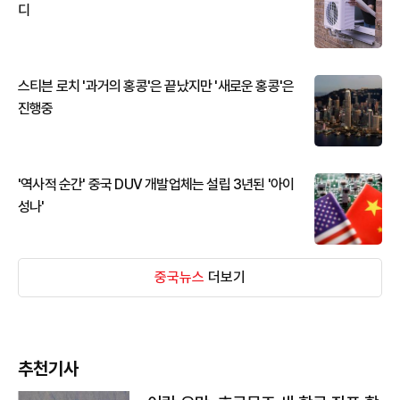
디
스티븐 로치 '과거의 홍콩'은 끝났지만 '새로운 홍콩'은
진행중
'역사적 순간' 중국 DUV 개발업체는 설립 3년된 '아이
성나'
중국뉴스
더보기
추천기사