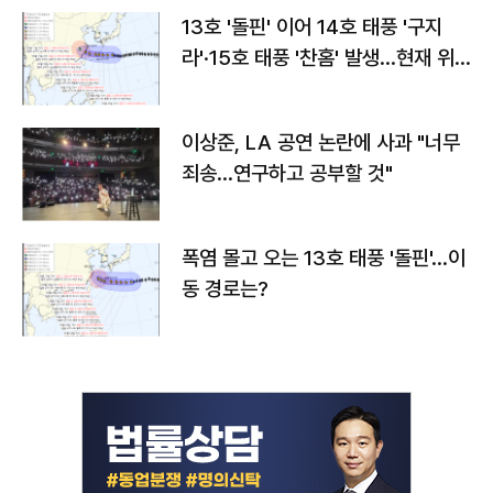
13호 '돌핀' 이어 14호 태풍 '구지
라'·15호 태풍 '찬홈' 발생…현재 위
치와 이동경로는?
이상준, LA 공연 논란에 사과 "너무
죄송…연구하고 공부할 것"
폭염 몰고 오는 13호 태풍 '돌핀'…이
동 경로는?