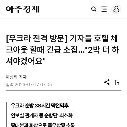
로
아
그
검
전
주
인
색
체
경
메
제
뉴
[우크라 전격 방문] 기자들 호텔 체
크아웃 할때 긴급 소집…"2박 더 하
셔야겠어요"
이성휘 기자
공
텍
입력 2023-07-17 07:05
유
스
트
크
기
우크라 순방 38시간 막전막후
안보실 관계자 등 순방단 '최소화'
중대본과 화상으로 폭우상황 소통