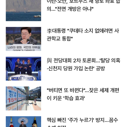
이란·오만, 호르무즈 새 항로 좌표 합
의…"전면 개방은 아냐"
李대통령 "쿠데타 소지 없애려면 사
관학교 통합"
與 전당대회 2차 토론회…'탈당 의혹
·신천지 당원 가입 논란' 공방
"버티면 또 바뀐다"…잦은 세제 개편
이 키운 '학습 효과'
핵심 빠진 '주가 누르기' 방지…꼼수