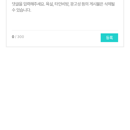
0
/ 300
등록