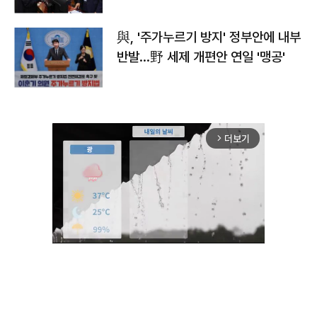
與, '주가누르기 방지' 정부안에 내부
반발…野 세제 개편안 연일 '맹공'
더보기
arrow_forward_ios
Unmute