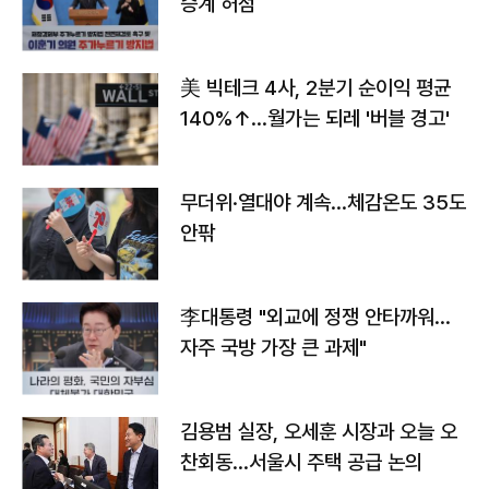
승계 허점
美 빅테크 4사, 2분기 순이익 평균
140%↑…월가는 되레 '버블 경고'
무더위·열대야 계속…체감온도 35도
안팎
李대통령 "외교에 정쟁 안타까워…
자주 국방 가장 큰 과제"
김용범 실장, 오세훈 시장과 오늘 오
찬회동...서울시 주택 공급 논의