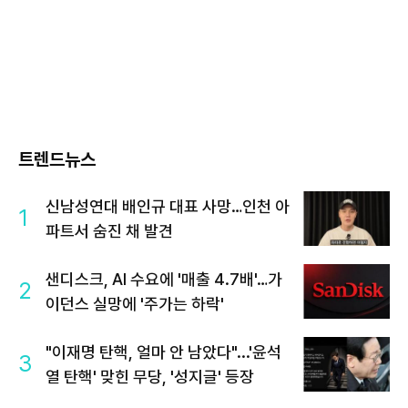
트렌드뉴스
신남성연대 배인규 대표 사망…인천 아
1
파트서 숨진 채 발견
샌디스크, AI 수요에 '매출 4.7배'…가
2
이던스 실망에 '주가는 하락'
"이재명 탄핵, 얼마 안 남았다"...'윤석
3
열 탄핵' 맞힌 무당, '성지글' 등장