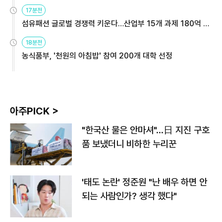
용해야
17분전
섬유패션 글로벌 경쟁력 키운다…산업부 15개 과제 180억 지
원
18분전
농식품부, '천원의 아침밥' 참여 200개 대학 선정
아주PICK >
"한국산 물은 안마셔"…日 지진 구호
품 보냈더니 비하한 누리꾼
'태도 논란' 정준원 "난 배우 하면 안
되는 사람인가? 생각 했다"