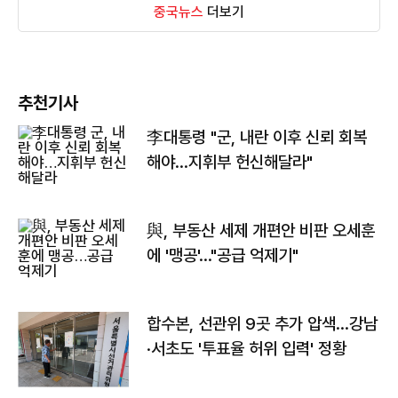
중국뉴스
더보기
추천기사
李대통령 "군, 내란 이후 신뢰 회복
해야…지휘부 헌신해달라"
與, 부동산 세제 개편안 비판 오세훈
에 '맹공'…"공급 억제기"
합수본, 선관위 9곳 추가 압색…강남
·서초도 '투표율 허위 입력' 정황