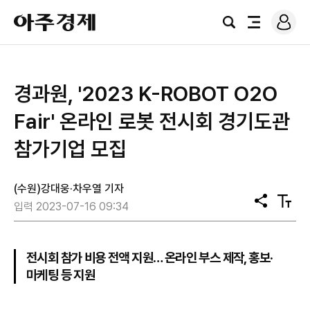
로
아
그
검
전
주
인
색
체
경
메
제
뉴
경과원, '2023 K-ROBOT O2O
Fair' 온라인 로봇 전시회 경기도관
참가기업 모집
(수원)강대웅·차우열 기자
공
텍
입력 2023-07-16 09:34
유
스
트
크
기
전시회 참가 비용 전액 지원… 온라인 부스 제작, 홍보·
마케팅 등 지원