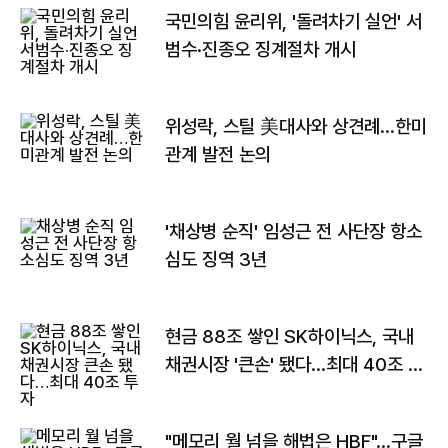
국민의힘 윤리위, '돌려차기 실언' 서
범수·진종오 징계절차 개시
위성락, 스틸 美대사와 상견례…한미
관계 발전 논의
'채상병 순직' 임성근 전 사단장 항소
심도 징역 3년
현금 88조 쌓인 SK하이닉스, 국내
채권시장 '큰손' 됐다…최대 40조 투
자
"메모리 월 넘을 해법은 HBF"…구글