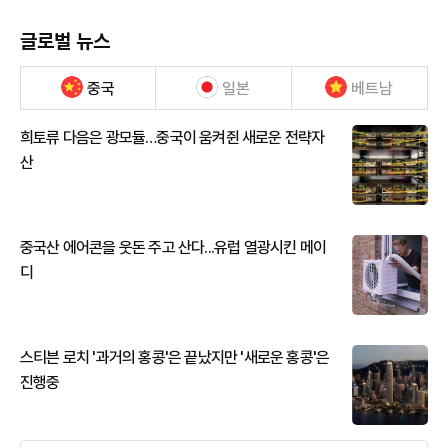
글로벌 뉴스
중국
일본
베트남
희토류 다음은 광모듈…중국이 움켜쥔 새로운 전략자
산
중국산 에어콘을 웃돈 주고 산다...유럽 열광시킨 메이
디
스티븐 로치 '과거의 홍콩'은 끝났지만 '새로운 홍콩'은
진행중