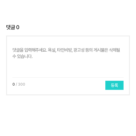
댓글
0
0
/ 300
등록