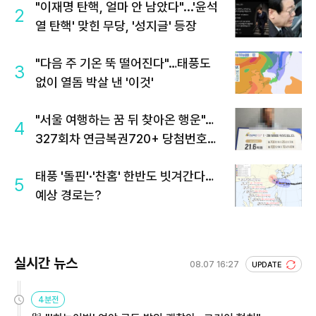
"이재명 탄핵, 얼마 안 남았다"...'윤석
2
열 탄핵' 맞힌 무당, '성지글' 등장
"다음 주 기온 뚝 떨어진다"…태풍도
3
없이 열돔 박살 낸 '이것'
"서울 여행하는 꿈 뒤 찾아온 행운"…
4
327회차 연금복권720+ 당첨번호조
회 주목
태풍 '돌핀'·'찬홈' 한반도 빗겨간다…
5
예상 경로는?
실시간 뉴스
08.07 16:27
UPDATE
4분전