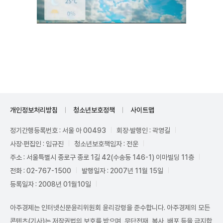
Unmute
개인정보처리방침
청소년보호정책
사이트맵
정기간행등록번호 : 서울 아 00493
회장·발행인 : 곽영길
사장·편집인 : 임규진
청소년보호책임자 : 전운
주소 : 서울특별시 종로구 종로 1길 42(수송동 146-1) 이마빌딩 11층
전화 : 02-767-1500
발행일자 : 2007년 11월 15일
등록일자 : 2008년 01월10일
아주경제는 인터넷신문윤리위원회 윤리강령을 준수합니다. 아주경제의 모든
콘텐츠(기사)는 저작권법의 보호를 받으며, 무단전재, 복사, 배포 등을 금지합