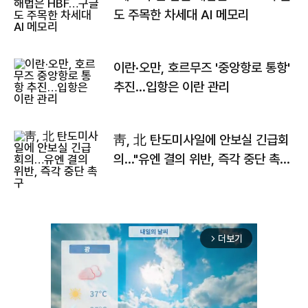
도 주목한 차세대 AI 메모리
이란·오만, 호르무즈 '중앙항로 통항'
추진…입항은 이란 관리
靑, 北 탄도미사일에 안보실 긴급회
의…"유엔 결의 위반, 즉각 중단 촉
구"
더보기
arrow_forward_ios