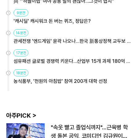
與 "'하늘이법' 여야 공동 발의 괜찮아…그것이 협치"
9분전
'캐시딜' 캐시워크 돈 버는 퀴즈, 정답은?
14분전
관세전쟁 '엔드게임' 윤곽 나오나…한국 新통상정책 교두보 활
용해야
17분전
섬유패션 글로벌 경쟁력 키운다…산업부 15개 과제 180억 지
원
18분전
농식품부, '천원의 아침밥' 참여 200개 대학 선정
아주PICK >
"속옷 빨고 졸업식까지"…근육병 학
생 돌본 공익, 코미디언 김규원이었