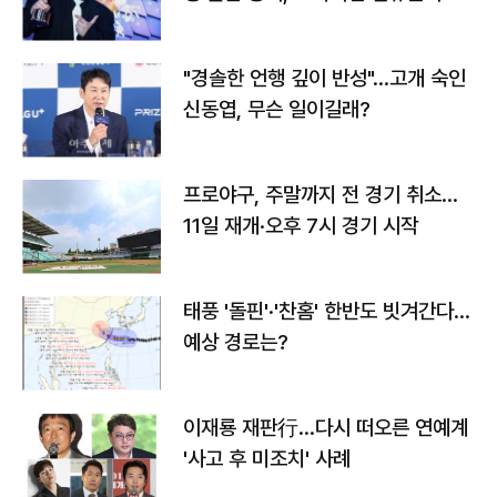
다
"경솔한 언행 깊이 반성"…고개 숙인
신동엽, 무슨 일이길래?
프로야구, 주말까지 전 경기 취소…
11일 재개·오후 7시 경기 시작
태풍 '돌핀'·'찬홈' 한반도 빗겨간다…
예상 경로는?
이재룡 재판行…다시 떠오른 연예계
'사고 후 미조치' 사례