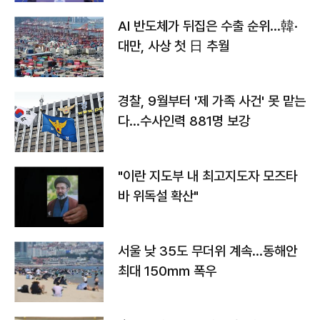
AI 반도체가 뒤집은 수출 순위…韓·
대만, 사상 첫 日 추월
경찰, 9월부터 '제 가족 사건' 못 맡는
다…수사인력 881명 보강
"이란 지도부 내 최고지도자 모즈타
바 위독설 확산"
서울 낮 35도 무더위 계속…동해안
최대 150㎜ 폭우