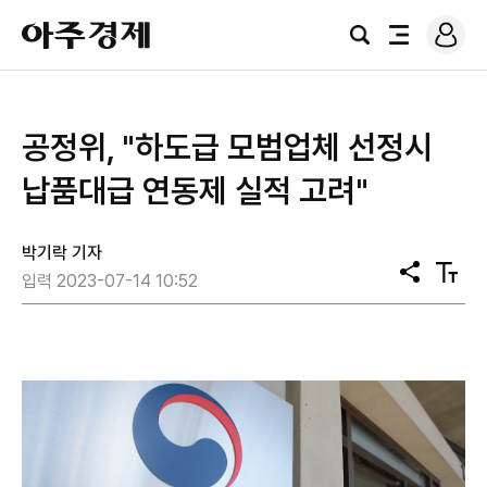
로
아
그
검
전
주
인
색
체
경
메
제
뉴
​공정위, "하도급 모범업체 선정시
납품대급 연동제 실적 고려"
박기락 기자
공
텍
입력 2023-07-14 10:52
유
스
트
크
기