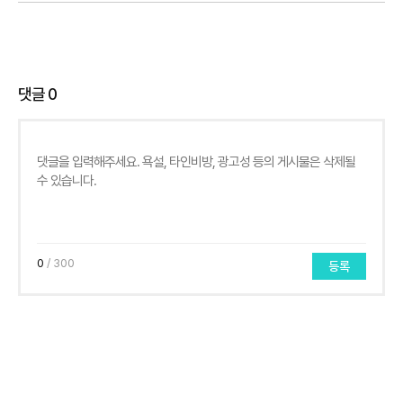
댓글
0
0
/ 300
등록