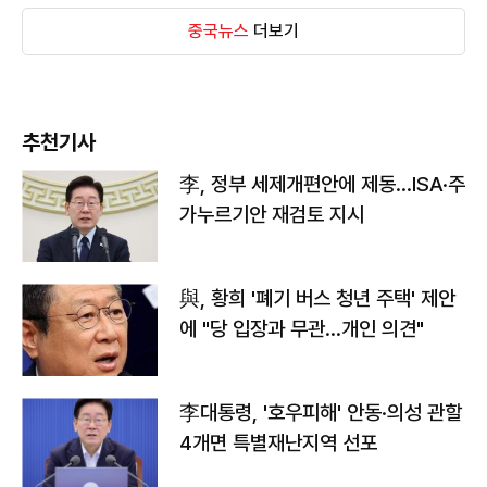
중국뉴스
더보기
추천기사
李, 정부 세제개편안에 제동…ISA·주
가누르기안 재검토 지시
與, 황희 '폐기 버스 청년 주택' 제안
에 "당 입장과 무관…개인 의견"
李대통령, '호우피해' 안동·의성 관할
4개면 특별재난지역 선포