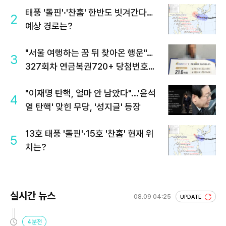
태풍 '돌핀'·'찬홈' 한반도 빗겨간다…
2
예상 경로는?
"서울 여행하는 꿈 뒤 찾아온 행운"…
3
327회차 연금복권720+ 당첨번호조
회 주목
"이재명 탄핵, 얼마 안 남았다"...'윤석
4
열 탄핵' 맞힌 무당, '성지글' 등장
13호 태풍 '돌핀'·15호 '찬홈' 현재 위
5
치는?
실시간 뉴스
08.09 04:25
UPDATE
4분전