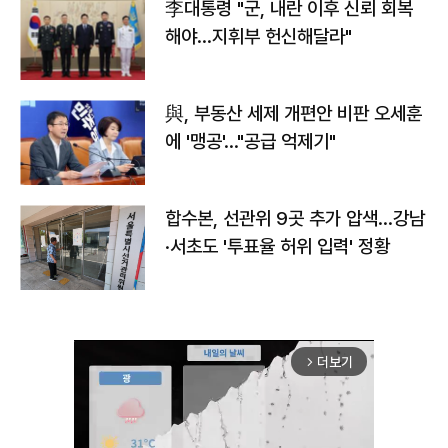
李대통령 "군, 내란 이후 신뢰 회복
해야…지휘부 헌신해달라"
與, 부동산 세제 개편안 비판 오세훈
에 '맹공'…"공급 억제기"
합수본, 선관위 9곳 추가 압색…강남
·서초도 '투표율 허위 입력' 정황
더보기
arrow_forward_ios