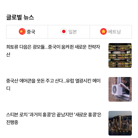
글로벌 뉴스
중국
일본
베트남
희토류 다음은 광모듈…중국이 움켜쥔 새로운 전략자
산
중국산 에어콘을 웃돈 주고 산다...유럽 열광시킨 메이
디
스티븐 로치 '과거의 홍콩'은 끝났지만 '새로운 홍콩'은
진행중