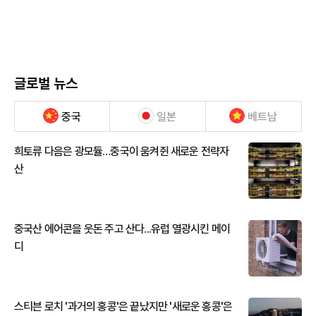
글로벌 뉴스
중국
일본
베트남
희토류 다음은 광모듈…중국이 움켜쥔 새로운 전략자
산
중국산 에어콘을 웃돈 주고 산다...유럽 열광시킨 메이
디
스티븐 로치 '과거의 홍콩'은 끝났지만 '새로운 홍콩'은