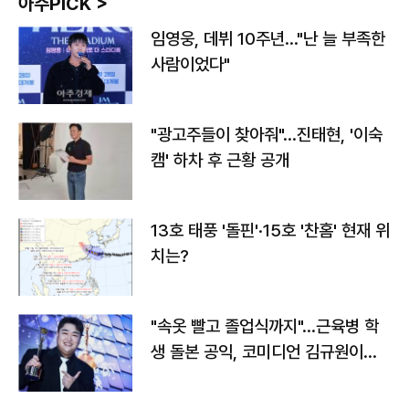
아주PICK >
임영웅, 데뷔 10주년…"난 늘 부족한
사람이었다"
"광고주들이 찾아줘"…진태현, '이숙
캠' 하차 후 근황 공개
13호 태풍 '돌핀'·15호 '찬홈' 현재 위
치는?
"속옷 빨고 졸업식까지"…근육병 학
생 돌본 공익, 코미디언 김규원이었
다