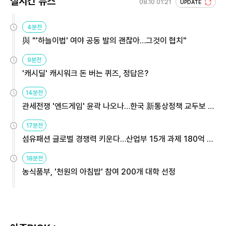
실시간 뉴스
08.10 01:21
UPDATE
4분전
與 "'하늘이법' 여야 공동 발의 괜찮아…그것이 협치"
9분전
'캐시딜' 캐시워크 돈 버는 퀴즈, 정답은?
14분전
관세전쟁 '엔드게임' 윤곽 나오나…한국 新통상정책 교두보 활
용해야
17분전
섬유패션 글로벌 경쟁력 키운다…산업부 15개 과제 180억 지
원
18분전
농식품부, '천원의 아침밥' 참여 200개 대학 선정