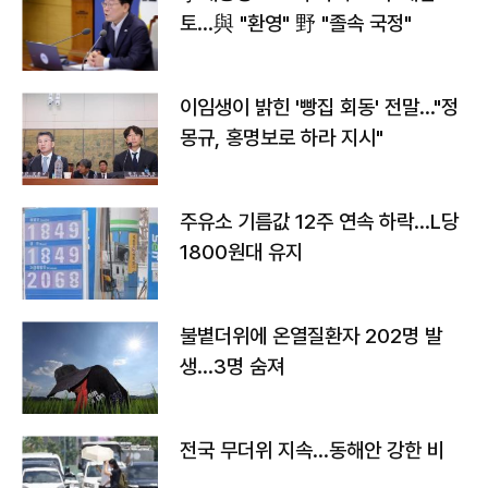
토…與 "환영" 野 "졸속 국정"
이임생이 밝힌 '빵집 회동' 전말…"정
몽규, 홍명보로 하라 지시"
주유소 기름값 12주 연속 하락…L당
1800원대 유지
불볕더위에 온열질환자 202명 발
생…3명 숨져
전국 무더위 지속…동해안 강한 비