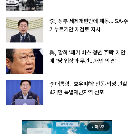
李, 정부 세제개편안에 제동…ISA·주
가누르기안 재검토 지시
與, 황희 '폐기 버스 청년 주택' 제안
에 "당 입장과 무관…개인 의견"
李대통령, '호우피해' 안동·의성 관할
4개면 특별재난지역 선포
더보기
arrow_forward_ios