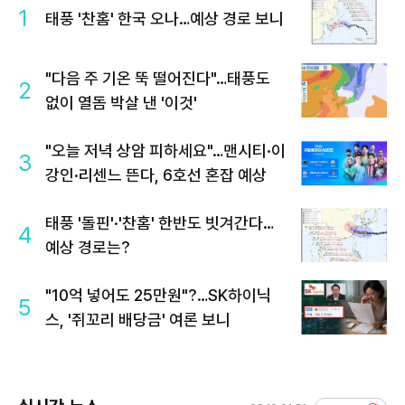
1
태풍 '찬홈' 한국 오나…예상 경로 보니
"다음 주 기온 뚝 떨어진다"…태풍도
2
없이 열돔 박살 낸 '이것'
"오늘 저녁 상암 피하세요"…맨시티·이
3
강인·리센느 뜬다, 6호선 혼잡 예상
태풍 '돌핀'·'찬홈' 한반도 빗겨간다…
4
예상 경로는?
"10억 넣어도 25만원"?…SK하이닉
5
스, '쥐꼬리 배당금' 여론 보니