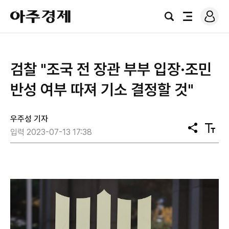
로
아
그
검
전
주
인
색
체
경
메
제
뉴
검찰 "조국 전 장관 부부 입장·조민
반성 여부 따져 기소 결정할 것"
우주성 기자
공
텍
입력 2023-07-13 17:38
유
스
트
크
기