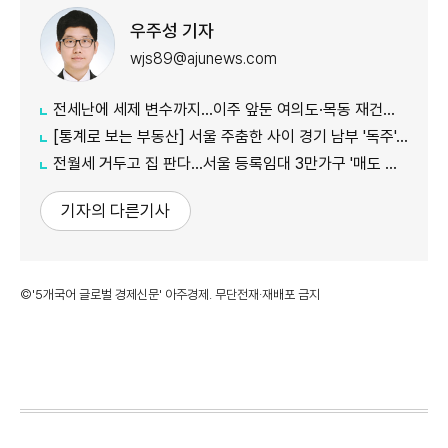
우주성 기자
wjs89@ajunews.com
전세난에 세제 변수까지…이주 앞둔 여의도·목동 재건축 '비상'
[통계로 보는 부동산] 서울 주춤한 사이 경기 남부 '독주'…세제 개편에 실수요 이동 빨라지나
전월세 거두고 집 판다…서울 등록임대 3만가구 '매도 기로'
기자의 다른기사
©'5개국어 글로벌 경제신문' 아주경제. 무단전재·재배포 금지