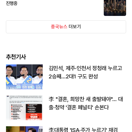
진행중
중국뉴스
더보기
추천기사
김민석, 제주·인천서 정청래 누르고
2승째…2대1 구도 완성
李 "결혼, 희망찬 새 출발돼야"… 대
출·청약 '결혼 페널티' 손본다
李대통령 'ISA·주가 누르기' 재검