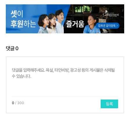
댓글
0
0
/ 300
등록