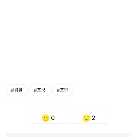
#검찰
#조국
#조민
0
2