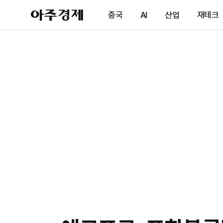
아
중국
AI
산업
재테크
주
경
제