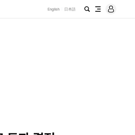
로
English
日本語
그
검
전
인
색
체
메
뉴