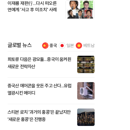
이재룡 재판行…다시 떠오른
연예계 '사고 후 미조치' 사례
글로벌 뉴스
중국
일본
베트남
희토류 다음은 광모듈…중국이 움켜쥔
새로운 전략자산
중국산 에어콘을 웃돈 주고 산다...유럽
열광시킨 메이디
스티븐 로치 '과거의 홍콩'은 끝났지만
'새로운 홍콩'은 진행중