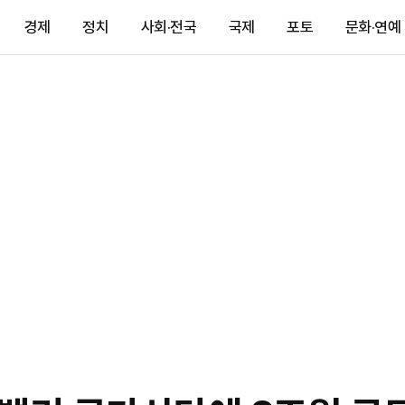
경제
정치
사회·전국
국제
포토
문화·연예