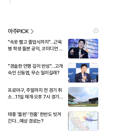
아주PICK
"속옷 빨고 졸업식까지"…근육
병 학생 돌본 공익, 코미디언 김
규원이었다
"경솔한 언행 깊이 반성"…고개
숙인 신동엽, 무슨 일이길래?
프로야구, 주말까지 전 경기 취
소…11일 재개·오후 7시 경기
시작
태풍 '돌핀'·'찬홈' 한반도 빗겨
간다…예상 경로는?