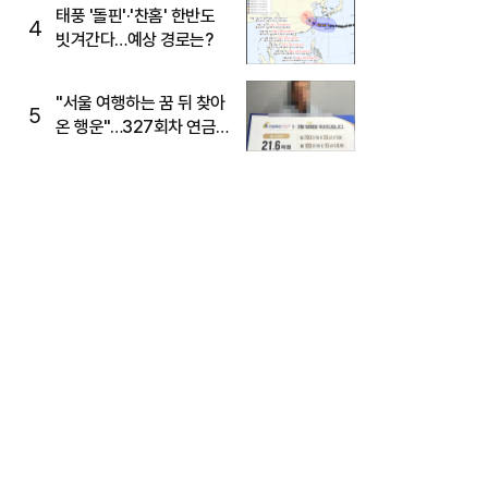
태풍 '돌핀'·'찬홈' 한반도
4
빗겨간다…예상 경로는?
"서울 여행하는 꿈 뒤 찾아
5
온 행운"…327회차 연금
복권720+ 당첨번호조회
주목