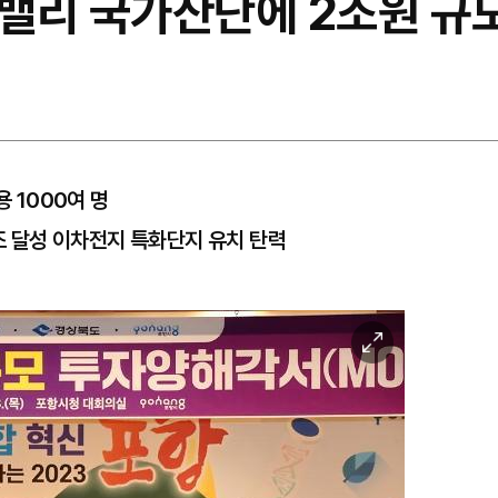
밸리 국가산단에 2조원 규모
용 1000여 명
0조 달성 이차전지 특화단지 유치 탄력
이
미
지
확
대