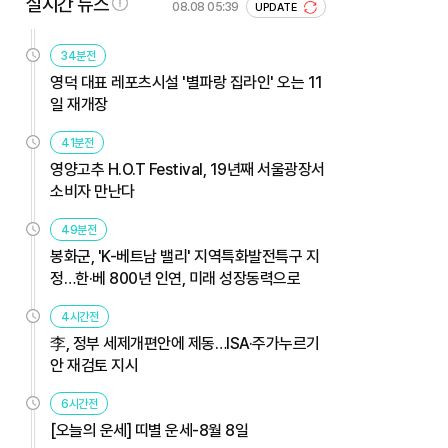
실시간 뉴스
08.08 05:39
UPDATE
34분전
영덕 대표 레포츠시설 '별파랑 집라인' 오는 11
일 재개장
41분전
영양고추 H.O.T Festival, 19년째 서울광장서
소비자 만난다
49분전
봉화군, 'K-베트남 밸리' 지역특화발전특구 지
정…한·베 800년 인연, 미래 성장동력으로
4시간전
李, 정부 세제개편안에 제동…ISA·주가누르기
안 재검토 지시
6시간전
[오늘의 운세] 띠별 운세-8월 8일