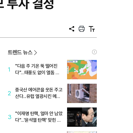
 투자 결정
공
프
텍
유
린
스
트
트
크
기
트렌드 뉴스
"다음 주 기온 뚝 떨어진
1
다"…태풍도 없이 열돔 박
살 낸 '이것'
중국산 에어콘을 웃돈 주고
2
산다...유럽 열광시킨 메이
디
"이재명 탄핵, 얼마 안 남았
3
다"...'윤석열 탄핵' 맞힌 무
당, '성지글' 등장