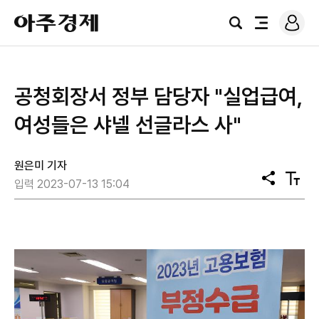
로
아
그
검
전
주
인
색
체
경
메
제
뉴
공청회장서 정부 담당자 "실업급여,
여성들은 샤넬 선글라스 사"
원은미 기자
공
텍
입력 2023-07-13 15:04
유
스
트
크
기