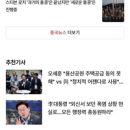
스티븐 로치 '과거의 홍콩'은 끝났지만 '새로운 홍콩'은
진행중
중국뉴스
더보기
추천기사
오세훈 "용산공원 주택공급 동의 못
해" vs 與 "정치적 어젠다로 사용"
맞불
李대통령 "외신서 보던 폭염 상황 현
실로…모든 행정력 총동원하라"