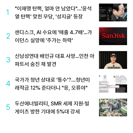
"이재명 탄핵, 얼마 안 남았다"...'윤석
1
열 탄핵' 맞힌 무당, '성지글' 등장
샌디스크, AI 수요에 '매출 4.7배'…가
2
이던스 실망에 '주가는 하락'
신남성연대 배인규 대표 사망…인천 아
3
파트서 숨진 채 발견
국가가 청년 상대로 '통수'?...청년미
4
래적금 12% 준다더니 "응, 오류야"
두산에너빌리티, SMR 세제 지원·빌
5
게이츠 방한 기대에 5%대 강세