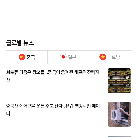
글로벌 뉴스
중국
일본
베트남
희토류 다음은 광모듈…중국이 움켜쥔 새로운 전략자
산
중국산 에어콘을 웃돈 주고 산다...유럽 열광시킨 메이
디