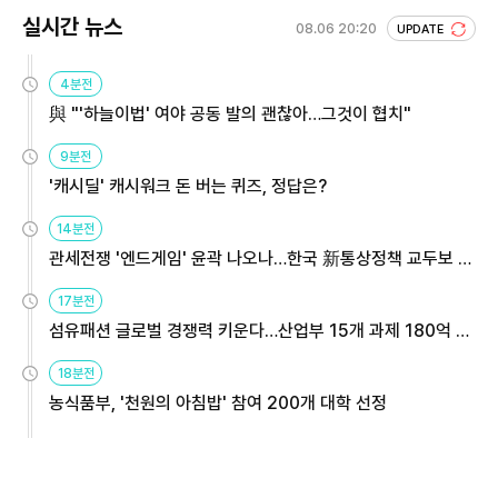
실시간 뉴스
08.06 20:20
UPDATE
4분전
與 "'하늘이법' 여야 공동 발의 괜찮아…그것이 협치"
9분전
'캐시딜' 캐시워크 돈 버는 퀴즈, 정답은?
14분전
관세전쟁 '엔드게임' 윤곽 나오나…한국 新통상정책 교두보 활
용해야
17분전
섬유패션 글로벌 경쟁력 키운다…산업부 15개 과제 180억 지
원
18분전
농식품부, '천원의 아침밥' 참여 200개 대학 선정