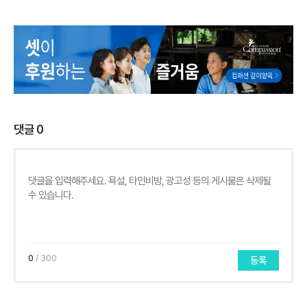
댓글
0
0
/ 300
등록