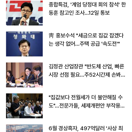
종합특검, '계엄 당정대 회의 참석' 한
동훈 참고인 조사...12일 통보
靑 홍보수석 "세금으로 집값 잡겠다
는 생각 없어…주택 공급 '속도전'"
김정관 산업장관 "반도체 산업, 빠른
시장 선점 필요…주52시간제 손봐
야"
"집값보다 전월세가 더 불안해질 수
도"…전문가들, 세제개편안 부작용
우려
6월 경상흑자, 497억달러 '사상 최