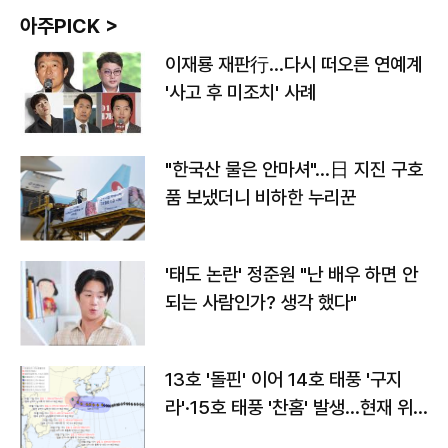
아주PICK >
이재룡 재판行…다시 떠오른 연예계
'사고 후 미조치' 사례
"한국산 물은 안마셔"…日 지진 구호
품 보냈더니 비하한 누리꾼
'태도 논란' 정준원 "난 배우 하면 안
되는 사람인가? 생각 했다"
13호 '돌핀' 이어 14호 태풍 '구지
라'·15호 태풍 '찬홈' 발생…현재 위
치와 이동경로는?