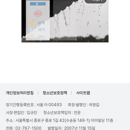
Unmute
개인정보처리방침
청소년보호정책
사이트맵
정기간행등록번호 : 서울 아 00493
회장·발행인 : 곽영길
사장·편집인 : 임규진
청소년보호책임자 : 전운
주소 : 서울특별시 종로구 종로 1길 42(수송동 146-1) 이마빌딩 11층
전화 : 02-767-1500
발행일자 : 2007년 11월 15일