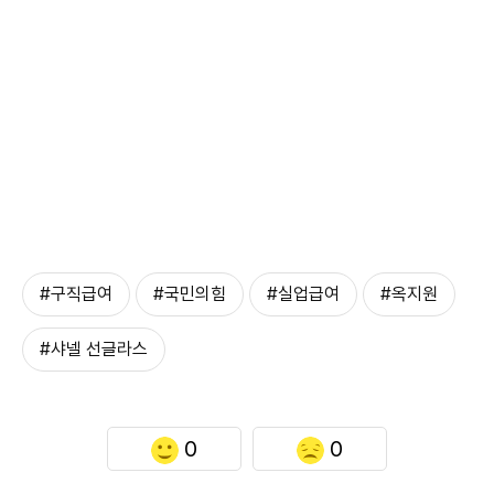
#구직급여
#국민의힘
#실업급여
#옥지원
#샤넬 선글라스
0
0