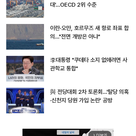
대'…OECD 2위 수준
이란·오만, 호르무즈 새 항로 좌표 합
의…"전면 개방은 아냐"
李대통령 "쿠데타 소지 없애려면 사
관학교 통합"
與 전당대회 2차 토론회…'탈당 의혹
·신천지 당원 가입 논란' 공방
더보기
arrow_forward_ios