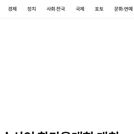
경제
정치
사회·전국
국제
포토
문화·연예