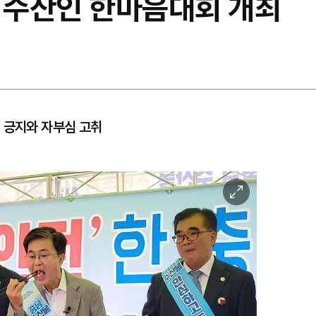
남 수산인 한마음대회 개최
 긍지와 자부심 고취
이
미
지
확
대