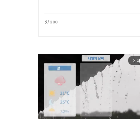
0
/ 300
더
arrow_forward_ios