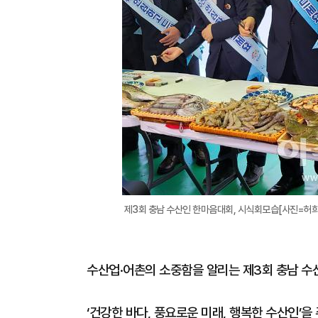
제3회 충남 수산인 한마음대회, 시식회모습[사진=허
수산업·어촌의 소중함을 알리는 제3회 충남 수
‘건강한 바다, 풍요로운 미래, 행복한 수산인’