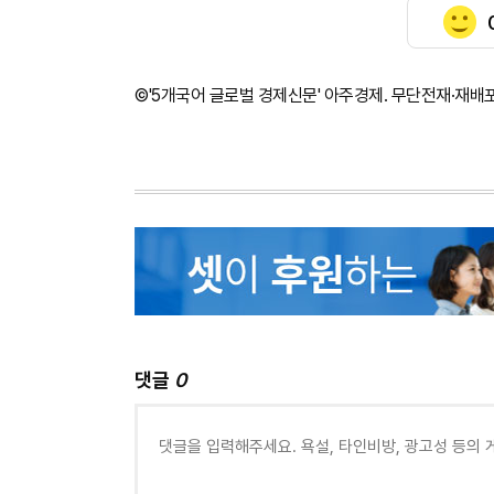
©'5개국어 글로벌 경제신문' 아주경제. 무단전재·재배
댓글
0