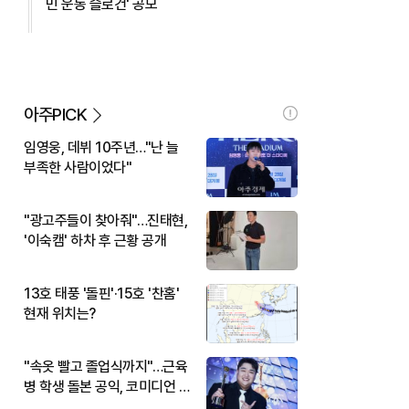
민 운동 슬로건' 공모
아주PICK
임영웅, 데뷔 10주년…"난 늘
부족한 사람이었다"
"광고주들이 찾아줘"…진태현,
'이숙캠' 하차 후 근황 공개
13호 태풍 '돌핀'·15호 '찬홈'
현재 위치는?
"속옷 빨고 졸업식까지"…근육
병 학생 돌본 공익, 코미디언 김
규원이었다