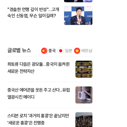
"경솔한 언행 깊이 반성"…고개
숙인 신동엽, 무슨 일이길래?
글로벌 뉴스
중국
일본
베트남
희토류 다음은 광모듈…중국이 움켜쥔
새로운 전략자산
중국산 에어콘을 웃돈 주고 산다...유럽
열광시킨 메이디
스티븐 로치 '과거의 홍콩'은 끝났지만
'새로운 홍콩'은 진행중