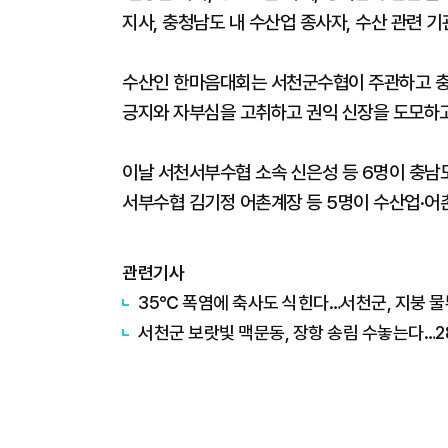
지사, 충청남도 내 수산업 종사자, 수산 관련 기
수산인 한마음대회는 서천군수협이 주관하고 충청
긍지와 자부심을 고취하고 권익 신장을 도모하
이날 서천서부수협 소속 신은성 등 6명이 충남
서부수협 김기정 어촌계장 등 5명이 수산업·어
관련기사
35℃ 폭염에 축사도 식힌다…서천군, 지붕 
서천군 보랏빛 맥문동, 장항 송림 수놓는다…2