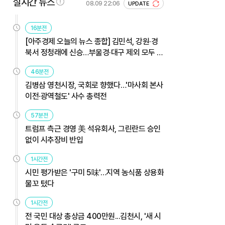
실시간 뉴스
08.09 22:06
UPDATE
16분전
[아주경제 오늘의 뉴스 종합] 김민석, 강원·경
북서 정청래에 신승…부울경·대구 제외 모두 웃
었다 外
46분전
김병삼 영천시장, 국회로 향했다…'마사회 본사
이전·광역철도' 사수 총력전
57분전
트럼프 측근 경영 美 석유회사, 그린란드 승인
없이 시추장비 반입
1시간전
시민 평가받은 '구미 5味'…지역 농식품 상용화
물꼬 텄다
1시간전
전 국민 대상 총상금 400만원...김천시, '새 시