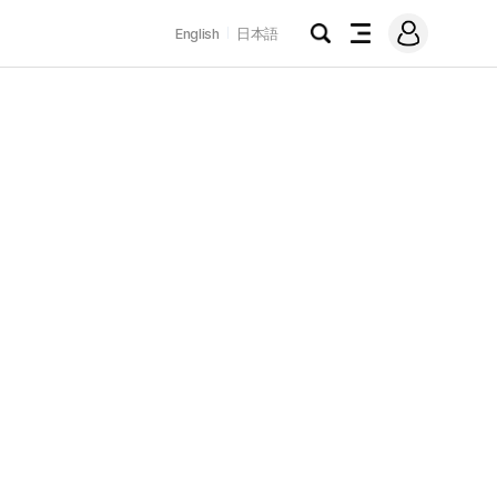
로
English
日本語
그
검
전
인
색
체
메
뉴