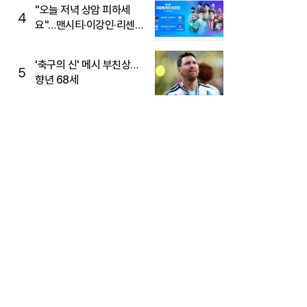
"오늘 저녁 상암 피하세
4
요"…맨시티·이강인·리센느
뜬다, 6호선 혼잡 예상
'축구의 신' 메시 부친상…
5
향년 68세