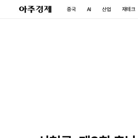
아
중국
AI
산업
재테크
주
경
제