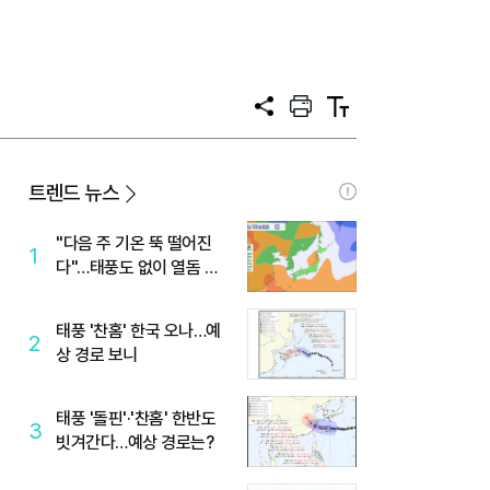
공
프
텍
유
린
스
트
트
크
기
트렌드 뉴스
"다음 주 기온 뚝 떨어진
1
다"…태풍도 없이 열돔 박
살 낸 '이것'
태풍 '찬홈' 한국 오나…예
2
상 경로 보니
태풍 '돌핀'·'찬홈' 한반도
3
빗겨간다…예상 경로는?