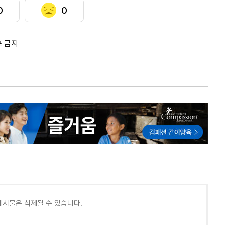
0
0
포 금지