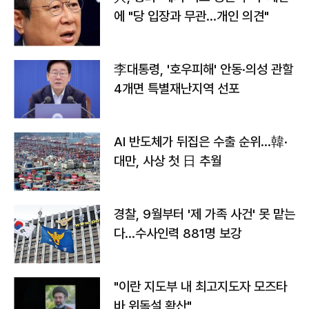
에 "당 입장과 무관…개인 의견"
李대통령, '호우피해' 안동·의성 관할
4개면 특별재난지역 선포
AI 반도체가 뒤집은 수출 순위…韓·
대만, 사상 첫 日 추월
경찰, 9월부터 '제 가족 사건' 못 맡는
다…수사인력 881명 보강
"이란 지도부 내 최고지도자 모즈타
바 위독설 확산"