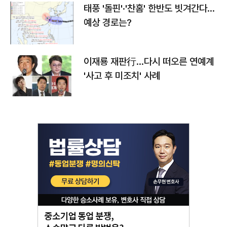
태풍 '돌핀'·'찬홈' 한반도 빗겨간다…
예상 경로는?
이재룡 재판行…다시 떠오른 연예계
'사고 후 미조치' 사례