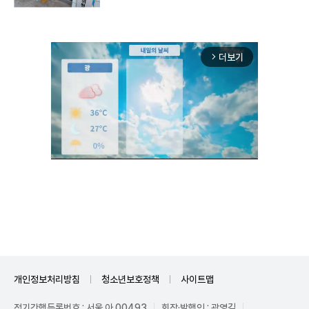
더보기
arrow_forward_ios
Unmute
개인정보처리방침
청소년보호정책
사이트맵
정기간행등록번호 : 서울 아 00493
회장·발행인 : 곽영길