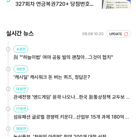
327회차 연금복권720+ 당첨번호조
회 주목
실시간 뉴스
08.08 10:20
UPDATE
4분전
與 "'하늘이법' 여야 공동 발의 괜찮아…그것이 협치"
9분전
'캐시딜' 캐시워크 돈 버는 퀴즈, 정답은?
14분전
관세전쟁 '엔드게임' 윤곽 나오나…한국 新통상정책 교두보 활
용해야
17분전
섬유패션 글로벌 경쟁력 키운다…산업부 15개 과제 180억 지
원
18분전
농식품부, '천원의 아침밥' 참여 200개 대학 선정