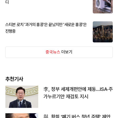
디
스티븐 로치 '과거의 홍콩'은 끝났지만 '새로운 홍콩'은
진행중
중국뉴스
더보기
추천기사
李, 정부 세제개편안에 제동…ISA·주
가누르기안 재검토 지시
與, 황희 '폐기 버스 청년 주택' 제안