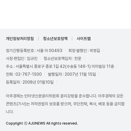
Unmute
개인정보처리방침
청소년보호정책
사이트맵
정기간행등록번호 : 서울 아 00493
회장·발행인 : 곽영길
사장·편집인 : 임규진
청소년보호책임자 : 전운
주소 : 서울특별시 종로구 종로 1길 42(수송동 146-1) 이마빌딩 11층
전화 : 02-767-1500
발행일자 : 2007년 11월 15일
등록일자 : 2008년 01월10일
아주경제는 인터넷신문윤리위원회 윤리강령을 준수합니다. 아주경제의 모든
콘텐츠(기사)는 저작권법의 보호를 받으며, 무단전재, 복사, 배포 등을 금지합
니다.
Copyright ⓒ AJUNEWS All rights reserved.