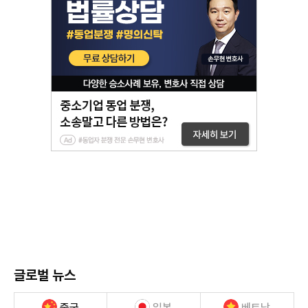
글로벌 뉴스
중국
일본
베트남