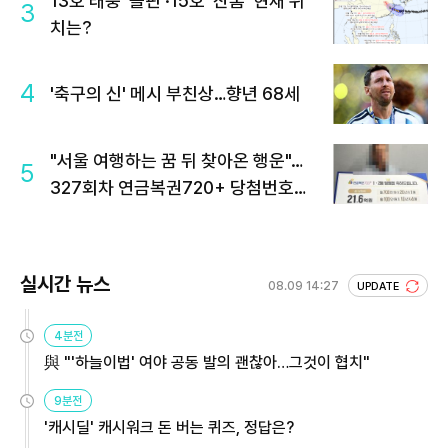
13호 태풍 '돌핀'·15호 '찬홈' 현재 위
3
치는?
4
'축구의 신' 메시 부친상…향년 68세
"서울 여행하는 꿈 뒤 찾아온 행운"…
5
327회차 연금복권720+ 당첨번호조
회 주목
실시간 뉴스
08.09 14:27
UPDATE
4분전
與 "'하늘이법' 여야 공동 발의 괜찮아…그것이 협치"
9분전
'캐시딜' 캐시워크 돈 버는 퀴즈, 정답은?