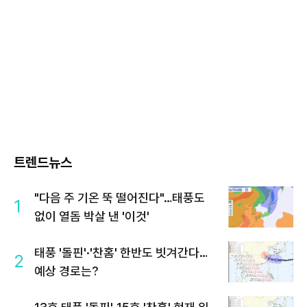
트렌드뉴스
"다음 주 기온 뚝 떨어진다"…태풍도
1
없이 열돔 박살 낸 '이것'
태풍 '돌핀'·'찬홈' 한반도 빗겨간다…
2
예상 경로는?