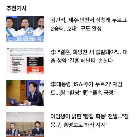
추천기사
김민석, 제주·인천서 정청래 누르고
2승째…2대1 구도 완성
李 "결혼, 희망찬 새 출발돼야"… 대
출·청약 '결혼 페널티' 손본다
李대통령 'ISA·주가 누르기' 재검
토…與 "환영" 野 "졸속 국정"
이임생이 밝힌 '빵집 회동' 전말…"정
몽규, 홍명보로 하라 지시"