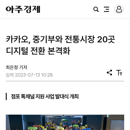
로
아
그
검
전
주
인
색
체
경
메
제
뉴
카카오, 중기부와 전통시장 20곳
디지털 전환 본격화
최은정 기자
공
텍
입력 2023-07-13 10:28
유
스
트
크
기
점포 톡채널 지원 사업 발대식 개최