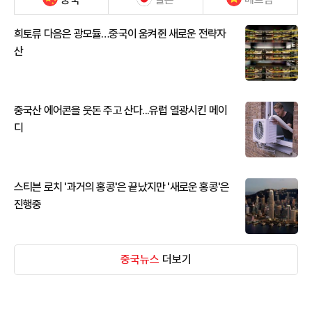
희토류 다음은 광모듈…중국이 움켜쥔 새로운 전략자
산
중국산 에어콘을 웃돈 주고 산다...유럽 열광시킨 메이
디
스티븐 로치 '과거의 홍콩'은 끝났지만 '새로운 홍콩'은
진행중
중국뉴스
더보기