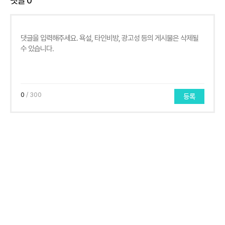
댓글
0
0
/ 300
등록