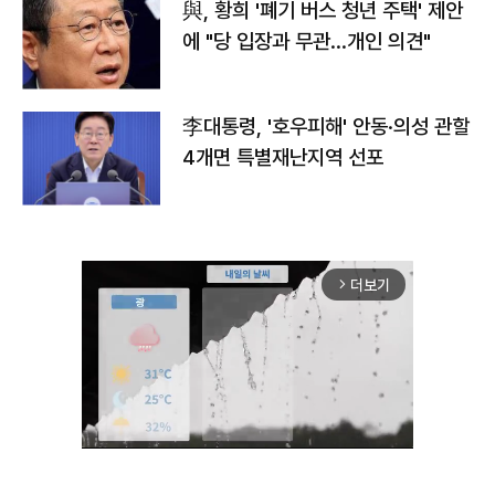
與, 황희 '폐기 버스 청년 주택' 제안
에 "당 입장과 무관…개인 의견"
李대통령, '호우피해' 안동·의성 관할
4개면 특별재난지역 선포
더보기
arrow_forward_ios