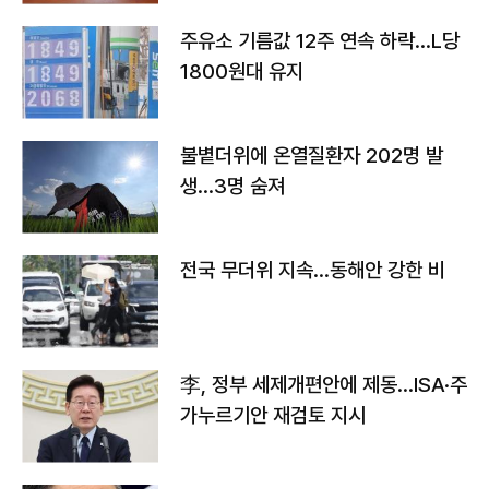
주유소 기름값 12주 연속 하락…L당
1800원대 유지
불볕더위에 온열질환자 202명 발
생…3명 숨져
전국 무더위 지속…동해안 강한 비
李, 정부 세제개편안에 제동…ISA·주
가누르기안 재검토 지시