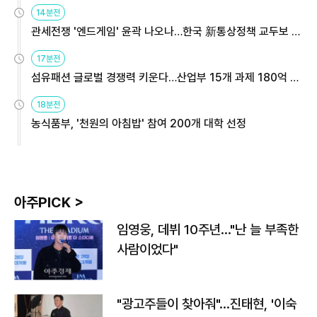
14분전
관세전쟁 '엔드게임' 윤곽 나오나…한국 新통상정책 교두보 활
용해야
17분전
섬유패션 글로벌 경쟁력 키운다…산업부 15개 과제 180억 지
원
18분전
농식품부, '천원의 아침밥' 참여 200개 대학 선정
아주PICK >
임영웅, 데뷔 10주년…"난 늘 부족한
사람이었다"
"광고주들이 찾아줘"…진태현, '이숙