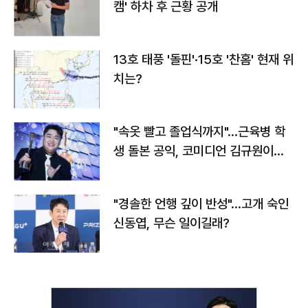
캠' 하차 후 근황 공개
13호 태풍 '돌핀'·15호 '찬홈' 현재 위
치는?
"속옷 빨고 졸업식까지"…근육병 학
생 돌본 공익, 코미디언 김규원이었
다
"경솔한 언행 깊이 반성"…고개 숙인
신동엽, 무슨 일이길래?