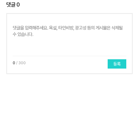
댓글
0
0
/ 300
등록