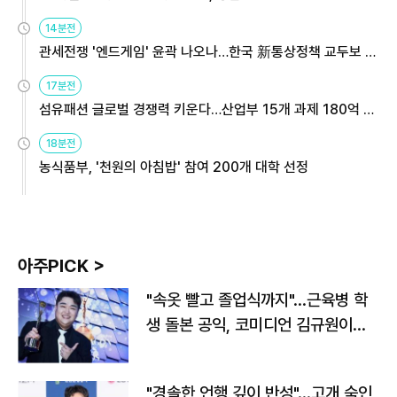
14분전
관세전쟁 '엔드게임' 윤곽 나오나…한국 新통상정책 교두보 활
용해야
17분전
섬유패션 글로벌 경쟁력 키운다…산업부 15개 과제 180억 지
원
18분전
농식품부, '천원의 아침밥' 참여 200개 대학 선정
아주PICK >
"속옷 빨고 졸업식까지"…근육병 학
생 돌본 공익, 코미디언 김규원이었
다
"경솔한 언행 깊이 반성"…고개 숙인