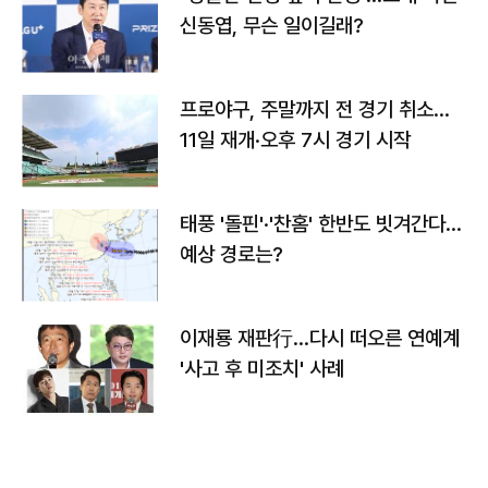
신동엽, 무슨 일이길래?
프로야구, 주말까지 전 경기 취소…
11일 재개·오후 7시 경기 시작
태풍 '돌핀'·'찬홈' 한반도 빗겨간다…
예상 경로는?
이재룡 재판行…다시 떠오른 연예계
'사고 후 미조치' 사례