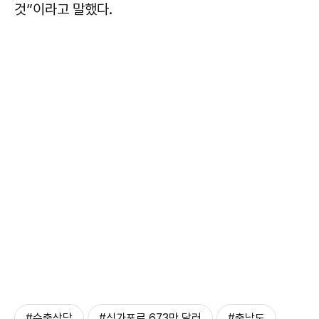
것”이라고 말했다.
#수출상담
#싱가포르 673만 달러
#충남도