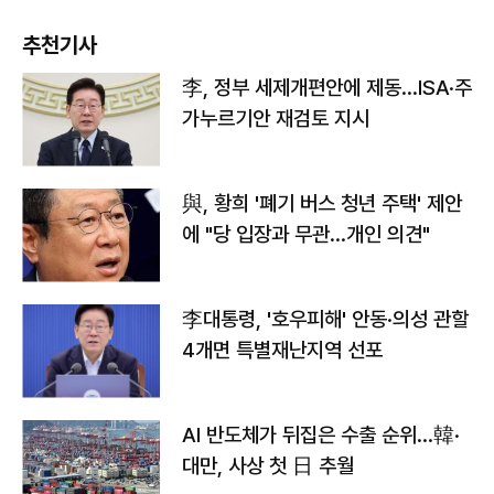
추천기사
李, 정부 세제개편안에 제동…ISA·주
가누르기안 재검토 지시
與, 황희 '폐기 버스 청년 주택' 제안
에 "당 입장과 무관…개인 의견"
李대통령, '호우피해' 안동·의성 관할
4개면 특별재난지역 선포
AI 반도체가 뒤집은 수출 순위…韓·
대만, 사상 첫 日 추월