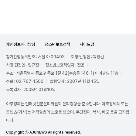
Unmute
개인정보처리방침
청소년보호정책
사이트맵
정기간행등록번호 : 서울 아 00493
회장·발행인 : 곽영길
사장·편집인 : 임규진
청소년보호책임자 : 전운
주소 : 서울특별시 종로구 종로 1길 42(수송동 146-1) 이마빌딩 11층
전화 : 02-767-1500
발행일자 : 2007년 11월 15일
등록일자 : 2008년 01월10일
아주경제는 인터넷신문윤리위원회 윤리강령을 준수합니다. 아주경제의 모든
콘텐츠(기사)는 저작권법의 보호를 받으며, 무단전재, 복사, 배포 등을 금지합
니다.
Copyright ⓒ AJUNEWS All rights reserved.