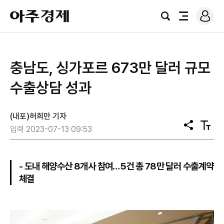
로
아
그
검
전
주
인
색
체
경
메
제
뉴
충남도, 싱가포르 673만 달러 규모
수출상담 성과
(내포)허희만 기자
공
텍
입력 2023-07-13 09:53
유
스
트
크
기
- 도내 해양수산 8개사 참여…5건 총 78만 달러 수출계약
체결