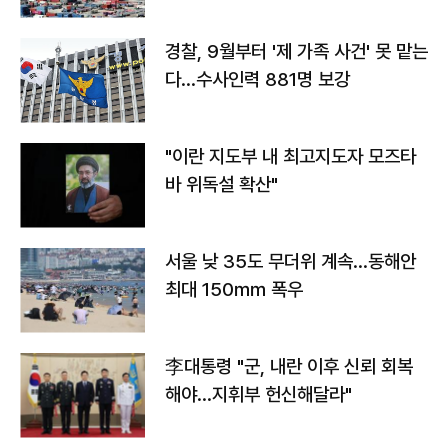
경찰, 9월부터 '제 가족 사건' 못 맡는
다…수사인력 881명 보강
"이란 지도부 내 최고지도자 모즈타
바 위독설 확산"
서울 낮 35도 무더위 계속…동해안
최대 150㎜ 폭우
李대통령 "군, 내란 이후 신뢰 회복
해야…지휘부 헌신해달라"