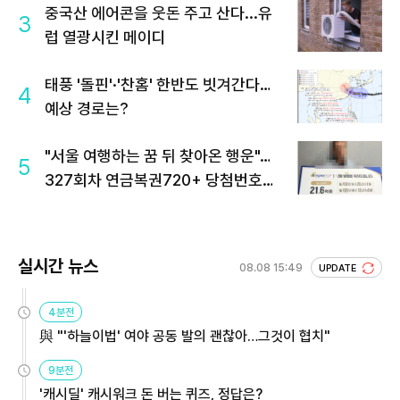
중국산 에어콘을 웃돈 주고 산다...유
3
럽 열광시킨 메이디
태풍 '돌핀'·'찬홈' 한반도 빗겨간다…
4
예상 경로는?
"서울 여행하는 꿈 뒤 찾아온 행운"…
5
327회차 연금복권720+ 당첨번호조
회 주목
실시간 뉴스
08.08 15:49
UPDATE
4분전
與 "'하늘이법' 여야 공동 발의 괜찮아…그것이 협치"
9분전
'캐시딜' 캐시워크 돈 버는 퀴즈, 정답은?