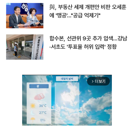
與, 부동산 세제 개편안 비판 오세훈
에 '맹공'…"공급 억제기"
합수본, 선관위 9곳 추가 압색…강남
·서초도 '투표율 허위 입력' 정황
더보기
arrow_forward_ios