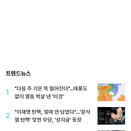
트렌드뉴스
"다음 주 기온 뚝 떨어진다"…태풍도
1
없이 열돔 박살 낸 '이것'
"이재명 탄핵, 얼마 안 남았다"...'윤석
2
열 탄핵' 맞힌 무당, '성지글' 등장