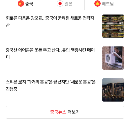
중국
일본
베트남
희토류 다음은 광모듈…중국이 움켜쥔 새로운 전략자
산
중국산 에어콘을 웃돈 주고 산다...유럽 열광시킨 메이
디
스티븐 로치 '과거의 홍콩'은 끝났지만 '새로운 홍콩'은
진행중
중국뉴스
더보기