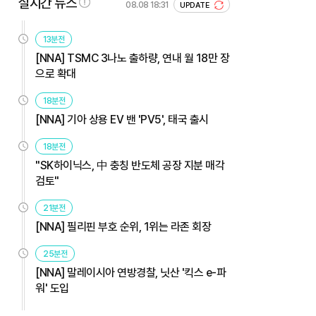
실시간 뉴스
08.08 18:31
UPDATE
13분전
[NNA] TSMC 3나노 출하량, 연내 월 18만 장
으로 확대
18분전
[NNA] 기아 상용 EV 밴 'PV5', 태국 출시
18분전
"SK하이닉스, 中 충칭 반도체 공장 지분 매각
검토"
21분전
[NNA] 필리핀 부호 순위, 1위는 라존 회장
25분전
[NNA] 말레이시아 연방경찰, 닛산 '킥스 e-파
워' 도입