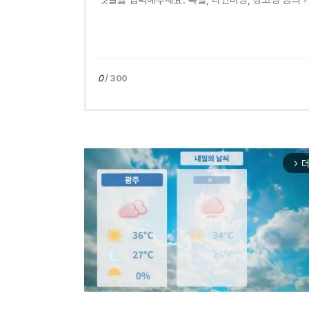
0
/ 300
더
arrow_forward_ios