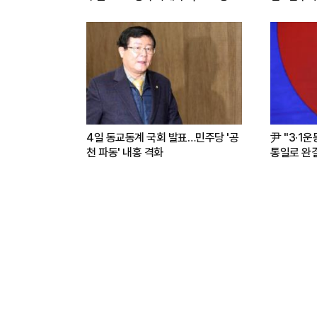
련(영상)
4일 동교동계 국회 발표…민주당 '공
尹 "3·1
천 파동' 내홍 격화
통일로 완결.
파트너"