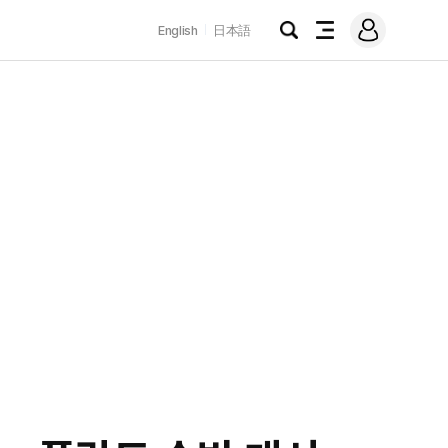
로
English
日本語
그
검
전
인
색
체
메
뉴