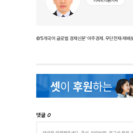
기자의 다른기사
©'5개국어 글로벌 경제신문' 아주경제. 무단전재·재배
댓글
0