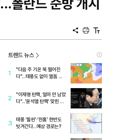
...폴란드 순방 개시
공
프
텍
유
린
스
트
트
크
기
트렌드 뉴스
"다음 주 기온 뚝 떨어진
1
다"…태풍도 없이 열돔 박
살 낸 '이것'
"이재명 탄핵, 얼마 안 남았
2
다"...'윤석열 탄핵' 맞힌 무
당, '성지글' 등장
태풍 '돌핀'·'찬홈' 한반도
3
빗겨간다…예상 경로는?