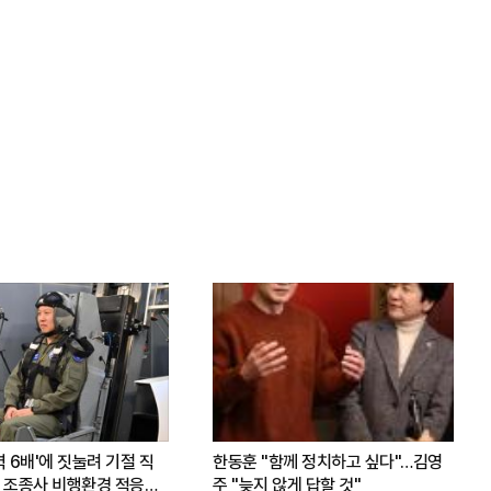
력 6배'에 짓눌려 기절 직
한동훈 "함께 정치하고 싶다"…김영
 조종사 비행환경 적응훈
주 "늦지 않게 답할 것"