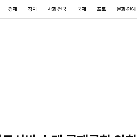
경제
정치
사회·전국
국제
포토
문화·연예