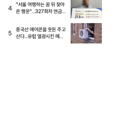
"서울 여행하는 꿈 뒤 찾아
4
온 행운"…327회차 연금
복권720+ 당첨번호조회
주목
중국산 에어콘을 웃돈 주고
5
산다...유럽 열광시킨 메이
디