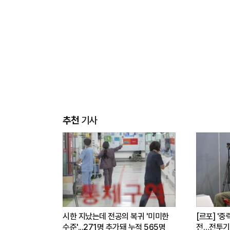
추천
기사
시한 지났는데 전공의 복귀 '미미한
[르포] '중
수준'...271명 추가돼 누적 565명
전…전투기