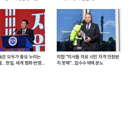
운동은 모두가 풍요 누리는
의협 "의사들 자유 시민 자격 인정받
.. 한일, 세계 평화·번영
지 못해"…압수수색에 분노