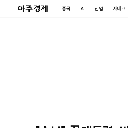
아
중국
AI
산업
재테크
주
경
제