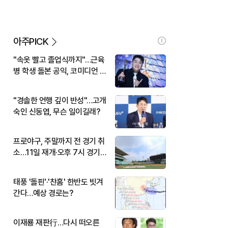
아주PICK
"속옷 빨고 졸업식까지"…근육
병 학생 돌본 공익, 코미디언 김
규원이었다
"경솔한 언행 깊이 반성"…고개
숙인 신동엽, 무슨 일이길래?
프로야구, 주말까지 전 경기 취
소…11일 재개·오후 7시 경기
시작
태풍 '돌핀'·'찬홈' 한반도 빗겨
간다…예상 경로는?
이재룡 재판行…다시 떠오른