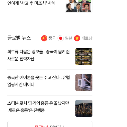
연예계 '사고 후 미조치' 사례
글로벌 뉴스
중국
일본
베트남
희토류 다음은 광모듈…중국이 움켜쥔
새로운 전략자산
중국산 에어콘을 웃돈 주고 산다...유럽
열광시킨 메이디
스티븐 로치 '과거의 홍콩'은 끝났지만
'새로운 홍콩'은 진행중