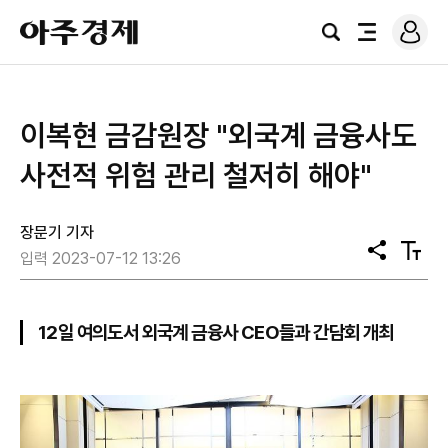
로
아
그
검
전
주
인
색
체
경
메
제
뉴
​이복현 금감원장 "외국계 금융사도
사전적 위험 관리 철저히 해야"
장문기 기자
공
텍
입력 2023-07-12 13:26
유
스
트
크
기
12일 여의도서 외국계 금융사 CEO들과 간담회 개최