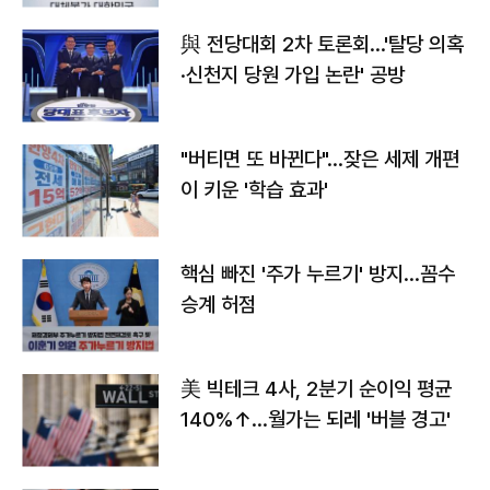
與 전당대회 2차 토론회…'탈당 의혹
·신천지 당원 가입 논란' 공방
"버티면 또 바뀐다"…잦은 세제 개편
이 키운 '학습 효과'
핵심 빠진 '주가 누르기' 방지…꼼수
승계 허점
美 빅테크 4사, 2분기 순이익 평균
140%↑…월가는 되레 '버블 경고'