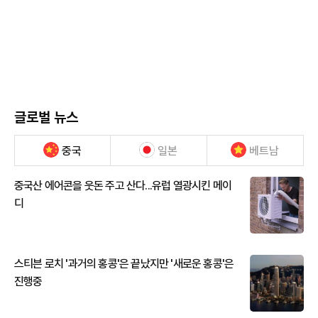
글로벌 뉴스
중국
일본
베트남
중국산 에어콘을 웃돈 주고 산다...유럽 열광시킨 메이
디
스티븐 로치 '과거의 홍콩'은 끝났지만 '새로운 홍콩'은
진행중