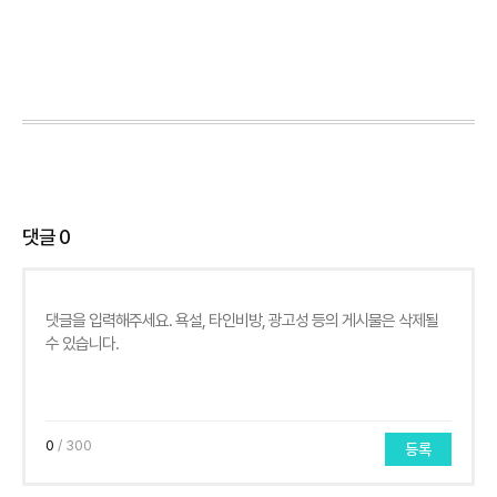
댓글
0
0
/ 300
등록