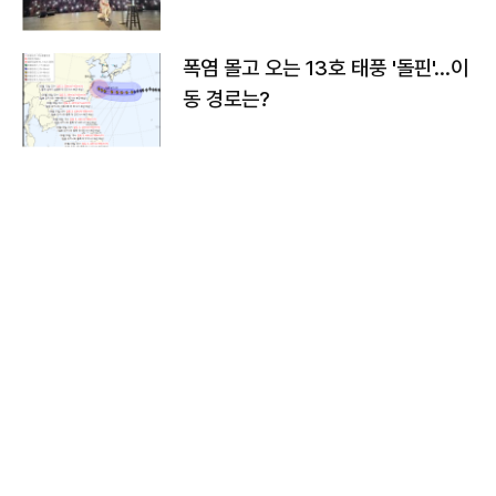
폭염 몰고 오는 13호 태풍 '돌핀'…이
동 경로는?