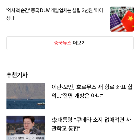
'역사적 순간' 중국 DUV 개발업체는 설립 3년된 '아이
성나'
중국뉴스
더보기
추천기사
이란·오만, 호르무즈 새 항로 좌표 합
의…"전면 개방은 아냐"
李대통령 "쿠데타 소지 없애려면 사
관학교 통합"