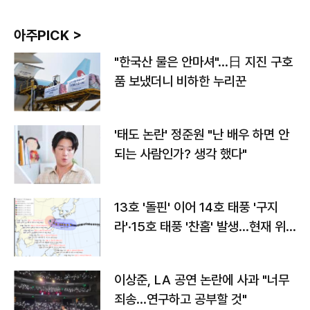
아주PICK >
"한국산 물은 안마셔"…日 지진 구호
품 보냈더니 비하한 누리꾼
'태도 논란' 정준원 "난 배우 하면 안
되는 사람인가? 생각 했다"
13호 '돌핀' 이어 14호 태풍 '구지
라'·15호 태풍 '찬홈' 발생…현재 위
치와 이동경로는?
이상준, LA 공연 논란에 사과 "너무
죄송…연구하고 공부할 것"