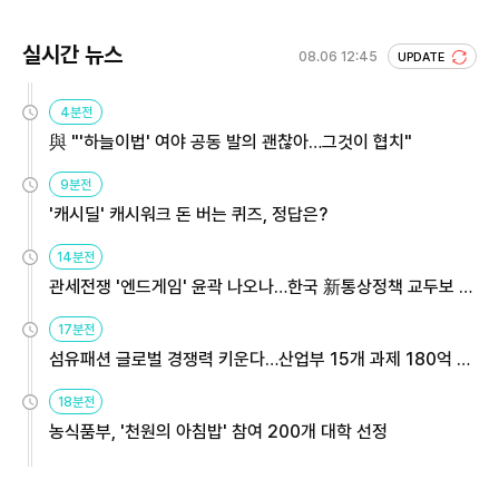
실시간 뉴스
08.06 12:45
UPDATE
4분전
與 "'하늘이법' 여야 공동 발의 괜찮아…그것이 협치"
9분전
'캐시딜' 캐시워크 돈 버는 퀴즈, 정답은?
14분전
관세전쟁 '엔드게임' 윤곽 나오나…한국 新통상정책 교두보 활
용해야
17분전
섬유패션 글로벌 경쟁력 키운다…산업부 15개 과제 180억 지
원
18분전
농식품부, '천원의 아침밥' 참여 200개 대학 선정