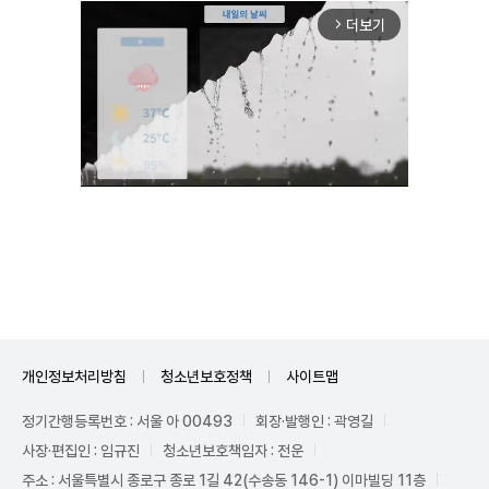
더보기
arrow_forward_ios
Unmute
개인정보처리방침
청소년보호정책
사이트맵
정기간행등록번호 : 서울 아 00493
회장·발행인 : 곽영길
사장·편집인 : 임규진
청소년보호책임자 : 전운
주소 : 서울특별시 종로구 종로 1길 42(수송동 146-1) 이마빌딩 11층