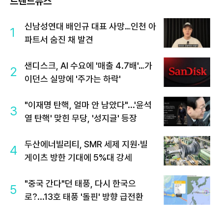
트렌드뉴스
신남성연대 배인규 대표 사망…인천 아
1
파트서 숨진 채 발견
샌디스크, AI 수요에 '매출 4.7배'…가
2
이던스 실망에 '주가는 하락'
"이재명 탄핵, 얼마 안 남았다"...'윤석
3
열 탄핵' 맞힌 무당, '성지글' 등장
두산에너빌리티, SMR 세제 지원·빌
4
게이츠 방한 기대에 5%대 강세
"중국 간다"던 태풍, 다시 한국으
5
로?...13호 태풍 '돌핀' 방향 급전환