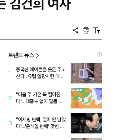
는 김건희 여사
공
프
텍
유
린
스
트
트
크
기
트렌드 뉴스
중국산 에어콘을 웃돈 주고
1
산다...유럽 열광시킨 메이
디
"다음 주 기온 뚝 떨어진
2
다"…태풍도 없이 열돔 박
살 낸 '이것'
"이재명 탄핵, 얼마 안 남았
3
다"...'윤석열 탄핵' 맞힌 무
당, '성지글' 등장