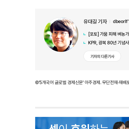
유대길 기자
dbeorl
[포토] 가뭄 피해 벼농
KPR, 광복 80년 기
기자의 다른기사
©'5개국어 글로벌 경제신문' 아주경제. 무단전재·재배