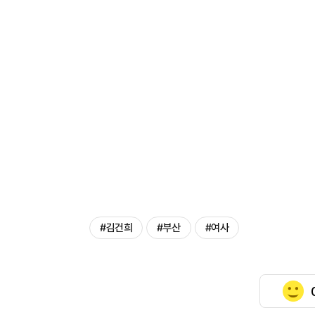
#김건희
#부산
#여사