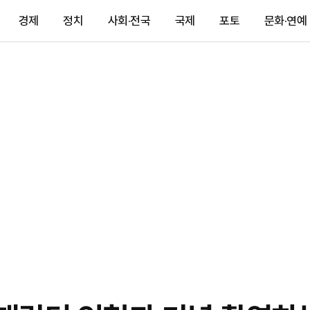
경제
정치
사회·전국
국제
포토
문화·연예