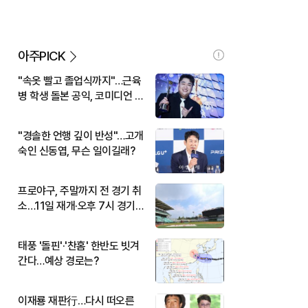
아주PICK
"속옷 빨고 졸업식까지"…근육
병 학생 돌본 공익, 코미디언 김
규원이었다
"경솔한 언행 깊이 반성"…고개
숙인 신동엽, 무슨 일이길래?
프로야구, 주말까지 전 경기 취
소…11일 재개·오후 7시 경기
시작
태풍 '돌핀'·'찬홈' 한반도 빗겨
간다…예상 경로는?
이재룡 재판行…다시 떠오른