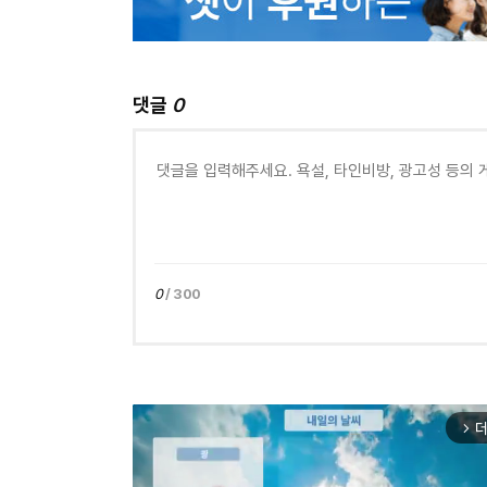
댓글
0
0
/ 300
더
arrow_forward_ios