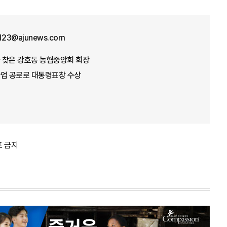
f123@ajunews.com
가 찾은 강호동 농협중앙회 회장
념사업 공로로 대통령표창 수상
포 금지