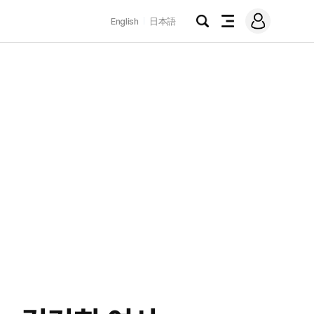
로
English
日本語
그
검
전
인
색
체
메
뉴