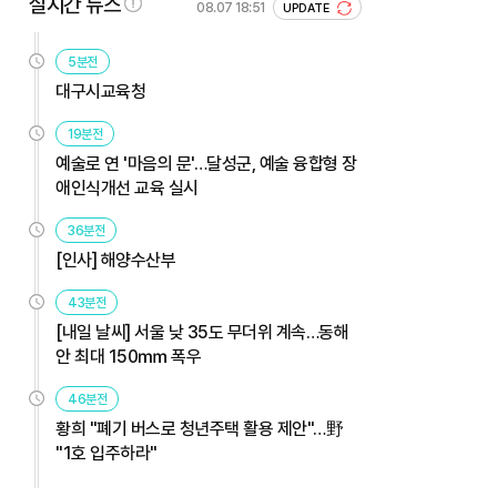
실시간 뉴스
08.07 18:51
UPDATE
5분전
대구시교육청
19분전
예술로 연 '마음의 문'…달성군, 예술 융합형 장
애인식개선 교육 실시
36분전
[인사] 해양수산부
43분전
[내일 날씨] 서울 낮 35도 무더위 계속…동해
안 최대 150㎜ 폭우
46분전
황희 "폐기 버스로 청년주택 활용 제안"…野
"1호 입주하라"