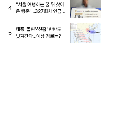
"서울 여행하는 꿈 뒤 찾아
4
온 행운"…327회차 연금
복권720+ 당첨번호조회
주목
태풍 '돌핀'·'찬홈' 한반도
5
빗겨간다…예상 경로는?