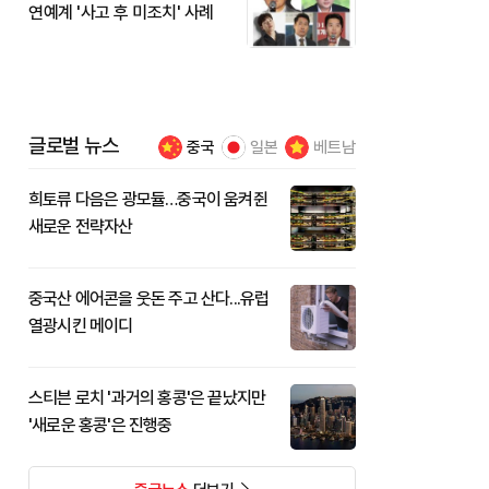
연예계 '사고 후 미조치' 사례
글로벌 뉴스
중국
일본
베트남
희토류 다음은 광모듈…중국이 움켜쥔
새로운 전략자산
중국산 에어콘을 웃돈 주고 산다...유럽
열광시킨 메이디
스티븐 로치 '과거의 홍콩'은 끝났지만
'새로운 홍콩'은 진행중