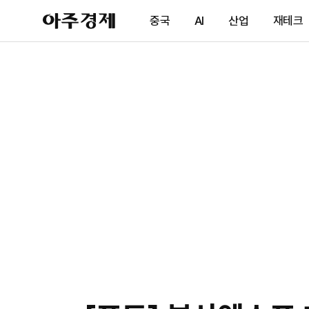
아
중국
AI
산업
재테크
주
경
제