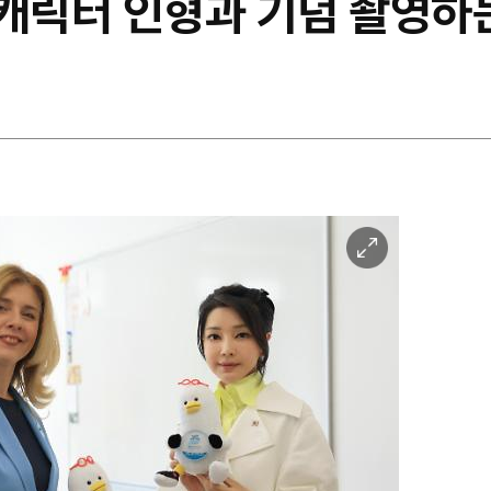
 캐릭터 인형과 기념 촬영하
이
미
지
확
대