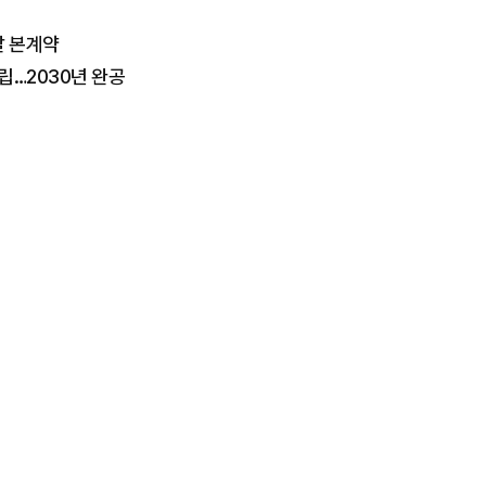
발 본계약
립…2030년 완공