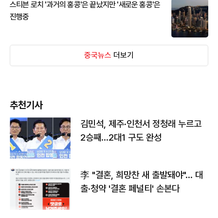
스티븐 로치 '과거의 홍콩'은 끝났지만 '새로운 홍콩'은
진행중
중국뉴스
더보기
추천기사
김민석, 제주·인천서 정청래 누르고
2승째…2대1 구도 완성
李 "결혼, 희망찬 새 출발돼야"… 대
출·청약 '결혼 페널티' 손본다