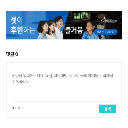
댓글
0
0
/ 300
등록