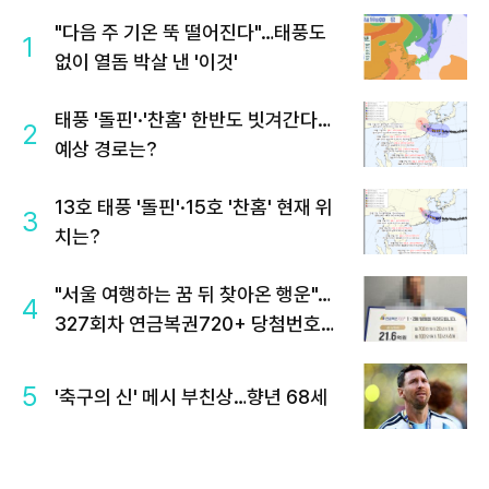
"다음 주 기온 뚝 떨어진다"…태풍도
1
없이 열돔 박살 낸 '이것'
태풍 '돌핀'·'찬홈' 한반도 빗겨간다…
2
예상 경로는?
13호 태풍 '돌핀'·15호 '찬홈' 현재 위
3
치는?
"서울 여행하는 꿈 뒤 찾아온 행운"…
4
327회차 연금복권720+ 당첨번호조
회 주목
5
'축구의 신' 메시 부친상…향년 68세