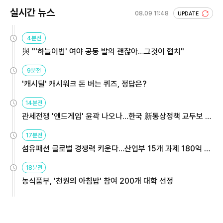
실시간 뉴스
08.09 11:48
UPDATE
4분전
與 "'하늘이법' 여야 공동 발의 괜찮아…그것이 협치"
9분전
'캐시딜' 캐시워크 돈 버는 퀴즈, 정답은?
14분전
관세전쟁 '엔드게임' 윤곽 나오나…한국 新통상정책 교두보 활
용해야
17분전
섬유패션 글로벌 경쟁력 키운다…산업부 15개 과제 180억 지
원
18분전
농식품부, '천원의 아침밥' 참여 200개 대학 선정