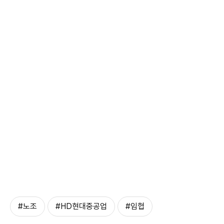
#노조
#HD현대중공업
#임협