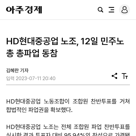
로
아
그
검
전
주
인
색
체
경
메
제
뉴
HD현대중공업 노조, 12일 민주노
총 총파업 동참
김혜란 기자
공
텍
입력 2023-07-11 20:40
유
스
트
크
기
HD현대중공업 노동조합이 조합원 찬반투표를 거쳐
합법적인 파업권을 확보했다.
HD현대중공업 노조는 전체 조합원 파업 찬반투표를
실시한 결과 투표자 대비 95.94%의 찬성으로 가결됐