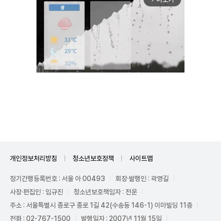
Unmute
개인정보처리방침
청소년보호정책
사이트맵
정기간행등록번호 : 서울 아 00493
회장·발행인 : 곽영길
사장·편집인 : 임규진
청소년보호책임자 : 전운
주소 : 서울특별시 종로구 종로 1길 42(수송동 146-1) 이마빌딩 11층
전화 : 02-767-1500
발행일자 : 2007년 11월 15일