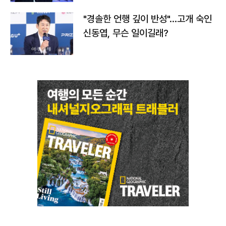
"경솔한 언행 깊이 반성"…고개 숙인
신동엽, 무슨 일이길래?