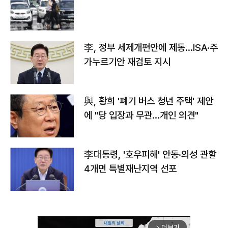
李, 정부 세제개편안에 제동…ISA·주
가누르기안 재검토 지시
與, 황희 '폐기 버스 청년 주택' 제안
에 "당 입장과 무관…개인 의견"
李대통령, '호우피해' 안동·의성 관할
4개면 특별재난지역 선포
더보기
arrow_forward_ios