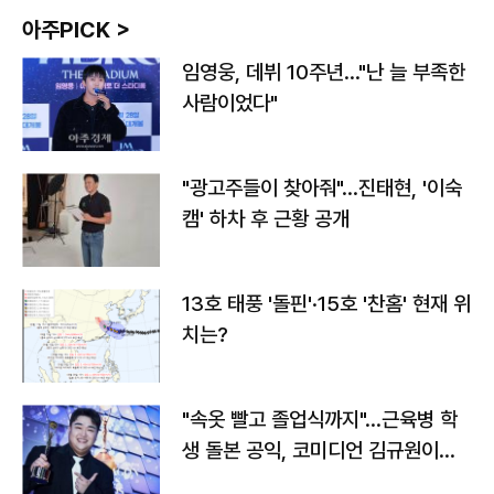
아주PICK >
임영웅, 데뷔 10주년…"난 늘 부족한
사람이었다"
"광고주들이 찾아줘"…진태현, '이숙
캠' 하차 후 근황 공개
13호 태풍 '돌핀'·15호 '찬홈' 현재 위
치는?
"속옷 빨고 졸업식까지"…근육병 학
생 돌본 공익, 코미디언 김규원이었
다