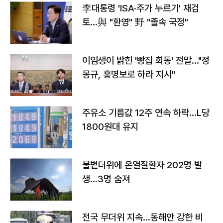
李대통령 'ISA·주가 누르기' 재검
토…與 "환영" 野 "졸속 국정"
이임생이 밝힌 '빵집 회동' 전말…"정
몽규, 홍명보로 하라 지시"
주유소 기름값 12주 연속 하락…L당
1800원대 유지
불볕더위에 온열질환자 202명 발
생…3명 숨져
전국 무더위 지속…동해안 강한 비