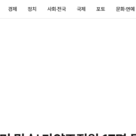
경제
정치
사회·전국
국제
포토
문화·연예