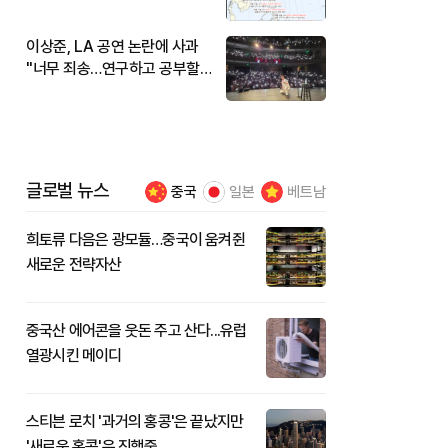
현재 위치와 이동경로는?
이상준, LA 공연 논란에 사과
"너무 죄송…연구하고 공부할
것"
글로벌 뉴스
중국
일본
베트남
희토류 다음은 광모듈…중국이 움켜쥔
새로운 전략자산
중국산 에어콘을 웃돈 주고 산다...유럽
열광시킨 메이디
스티븐 로치 '과거의 홍콩'은 끝났지만
'새로운 홍콩'은 진행중