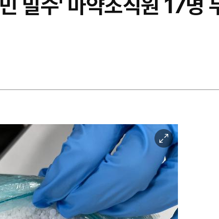
타민 밀수' 마약조직원 17명 
이
미
지
확
대