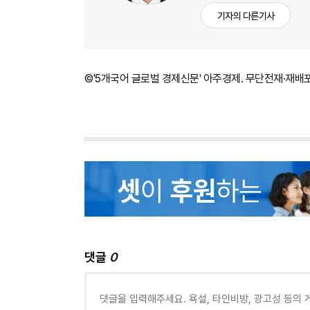
기자의 다른기사
©'5개국어 글로벌 경제신문' 아주경제. 무단전재·재배
댓글
0