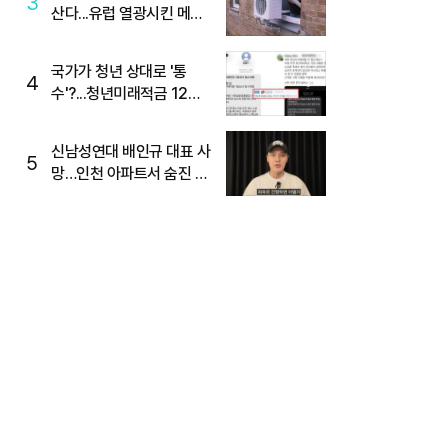
3
산다...유럽 열광시킨 메이
디
국가가 청년 상대로 '통
4
수'?...청년미래적금 12%
준다더니 "응, 오류야"
신남성연대 배인규 대표 사
5
망…인천 아파트서 숨진 채
발견