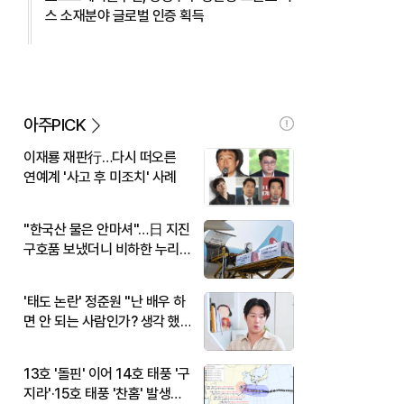
스 소재분야 글로벌 인증 획득
아주PICK
이재룡 재판行…다시 떠오른
연예계 '사고 후 미조치' 사례
"한국산 물은 안마셔"…日 지진
구호품 보냈더니 비하한 누리
꾼
'태도 논란' 정준원 "난 배우 하
면 안 되는 사람인가? 생각 했
다"
13호 '돌핀' 이어 14호 태풍 '구
지라'·15호 태풍 '찬홈' 발생…