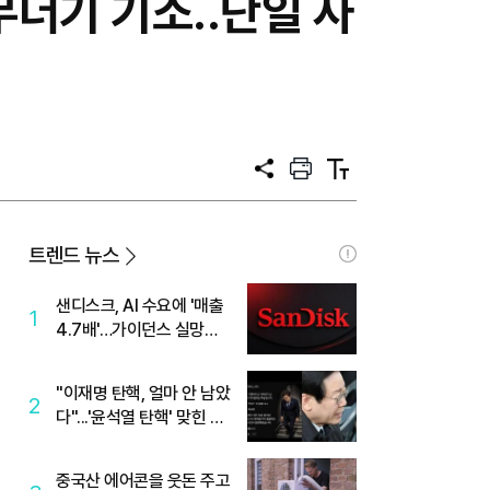
무더기 기소..단일 사
공
프
텍
유
린
스
트
트
크
기
트렌드 뉴스
샌디스크, AI 수요에 '매출
1
4.7배'…가이던스 실망에
'주가는 하락'
"이재명 탄핵, 얼마 안 남았
2
다"...'윤석열 탄핵' 맞힌 무
당, '성지글' 등장
중국산 에어콘을 웃돈 주고