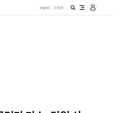
로
English
日本語
그
검
전
인
색
체
메
뉴