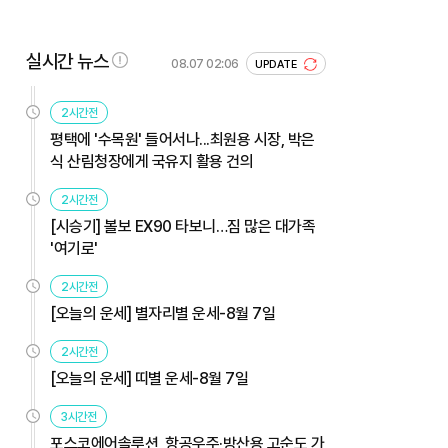
실시간 뉴스
08.07 02:06
UPDATE
2시간전
평택에 '수목원' 들어서나...최원용 시장, 박은
식 산림청장에게 국유지 활용 건의
2시간전
[시승기] 볼보 EX90 타보니…짐 많은 대가족
'여기로'
2시간전
[오늘의 운세] 별자리별 운세-8월 7일
2시간전
[오늘의 운세] 띠별 운세-8월 7일
3시간전
포스코에어솔루션, 항공우주·방산용 고순도 가