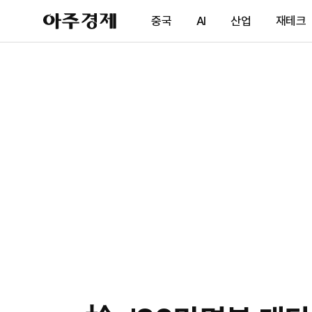
아
중국
AI
산업
재테크
주
경
제