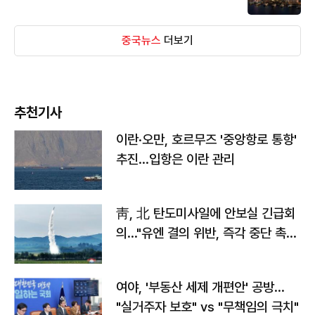
중국뉴스
더보기
추천기사
이란·오만, 호르무즈 '중앙항로 통항'
추진…입항은 이란 관리
靑, 北 탄도미사일에 안보실 긴급회
의…"유엔 결의 위반, 즉각 중단 촉
구"
여야, '부동산 세제 개편안' 공방…
"실거주자 보호" vs "무책임의 극치"