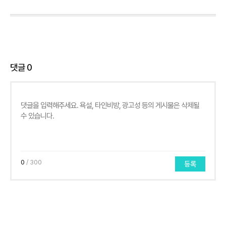
댓글
0
0
/ 300
등록