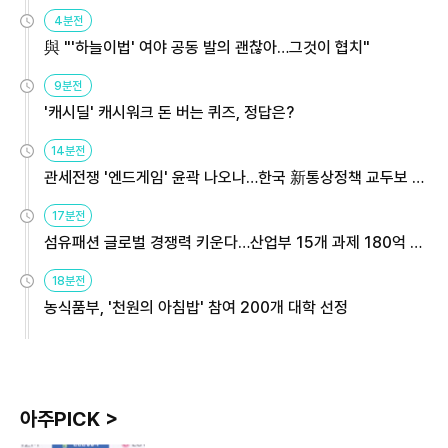
4분전
與 "'하늘이법' 여야 공동 발의 괜찮아…그것이 협치"
9분전
'캐시딜' 캐시워크 돈 버는 퀴즈, 정답은?
14분전
관세전쟁 '엔드게임' 윤곽 나오나…한국 新통상정책 교두보 활
용해야
17분전
섬유패션 글로벌 경쟁력 키운다…산업부 15개 과제 180억 지
원
18분전
농식품부, '천원의 아침밥' 참여 200개 대학 선정
아주PICK >