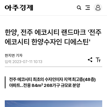
로
아
그
검
전
주
인
색
체
경
메
제
뉴
한양, 전주 에코시티 랜드마크 '전주
에코시티 한양수자인 디에스틴'
한지연 기자
공
텍
입력 2023-07-11 10:13
유
스
트
크
기
전주 에코시티 최초의 수자인이자 지역 최고층(48층)
아파트...전용 84㎡ 268가구 규모로 분양