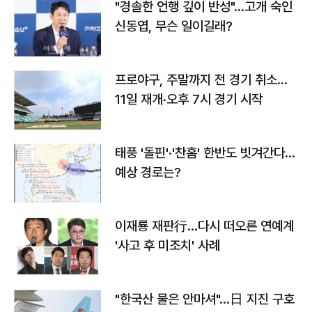
"경솔한 언행 깊이 반성"…고개 숙인
신동엽, 무슨 일이길래?
프로야구, 주말까지 전 경기 취소…
11일 재개·오후 7시 경기 시작
태풍 '돌핀'·'찬홈' 한반도 빗겨간다…
예상 경로는?
이재룡 재판行…다시 떠오른 연예계
'사고 후 미조치' 사례
"한국산 물은 안마셔"…日 지진 구호