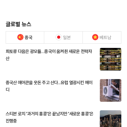
글로벌 뉴스
중국
일본
베트남
희토류 다음은 광모듈…중국이 움켜쥔 새로운 전략자
산
중국산 에어콘을 웃돈 주고 산다...유럽 열광시킨 메이
디
스티븐 로치 '과거의 홍콩'은 끝났지만 '새로운 홍콩'은
진행중