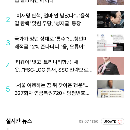
럽 열광시킨 메이디
"이재명 탄핵, 얼마 안 남았다"...'윤석
2
열 탄핵' 맞힌 무당, '성지글' 등장
국가가 청년 상대로 '통수'?...청년미
3
래적금 12% 준다더니 "응, 오류야"
'티웨이' 벗고 '트리니티항공' 새
4
옷…"FSC·LCC 틈새, SSC 전략으로
공략"
"서울 여행하는 꿈 뒤 찾아온 행운"…
5
327회차 연금복권720+ 당첨번호조
회 주목
실시간 뉴스
08.07 11:50
UPDATE