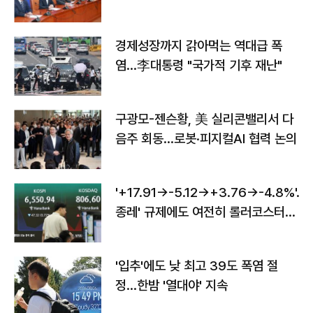
경제성장까지 갉아먹는 역대급 폭
염…李대통령 "국가적 기후 재난"
구광모-젠슨황, 美 실리콘밸리서 다
음주 회동…로봇·피지컬AI 협력 논의
'+17.91→-5.12→+3.76→-4.8%'…'
종레' 규제에도 여전히 롤러코스터
타는 코스피
'입추'에도 낮 최고 39도 폭염 절
정…한밤 '열대야' 지속