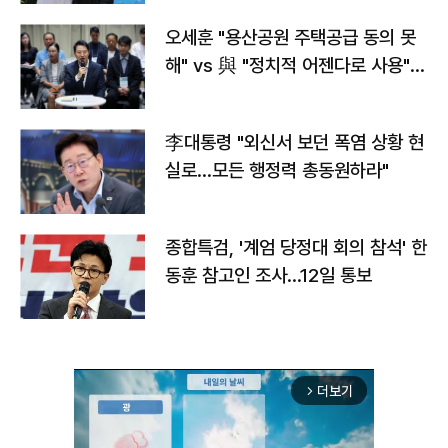
오세훈 "용산공원 주택공급 동의 못
해" vs 與 "정치적 어젠다로 사용"
맞불
李대통령 "외신서 보던 폭염 상황 현
실로…모든 행정력 총동원하라"
종합특검, '계엄 당정대 회의 참석' 한
동훈 참고인 조사...12일 통보
더보기
arrow_forward_ios