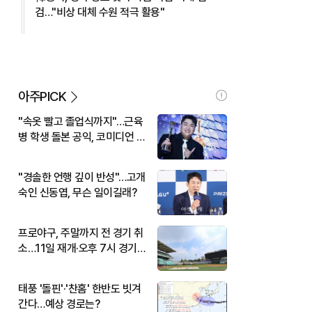
검…"비상 대체 수원 적극 활용"
아주PICK
"속옷 빨고 졸업식까지"…근육
병 학생 돌본 공익, 코미디언 김
규원이었다
"경솔한 언행 깊이 반성"…고개
숙인 신동엽, 무슨 일이길래?
프로야구, 주말까지 전 경기 취
소…11일 재개·오후 7시 경기
시작
태풍 '돌핀'·'찬홈' 한반도 빗겨
간다…예상 경로는?