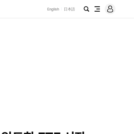
로
English
日本語
그
검
전
인
색
체
메
뉴