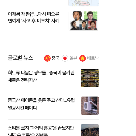
이재룡 재판行…다시 떠오른
연예계 '사고 후 미조치' 사례
글로벌 뉴스
중국
일본
베트남
희토류 다음은 광모듈…중국이 움켜쥔
새로운 전략자산
중국산 에어콘을 웃돈 주고 산다...유럽
열광시킨 메이디
스티븐 로치 '과거의 홍콩'은 끝났지만
'새로운 홍콩'은 진행중