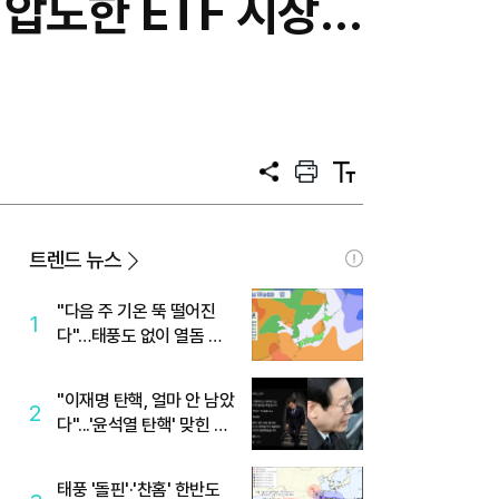
 압도한 ETF 시장…
공
프
텍
유
린
스
트
트
크
기
트렌드 뉴스
"다음 주 기온 뚝 떨어진
1
다"…태풍도 없이 열돔 박
살 낸 '이것'
"이재명 탄핵, 얼마 안 남았
2
다"...'윤석열 탄핵' 맞힌 무
당, '성지글' 등장
태풍 '돌핀'·'찬홈' 한반도