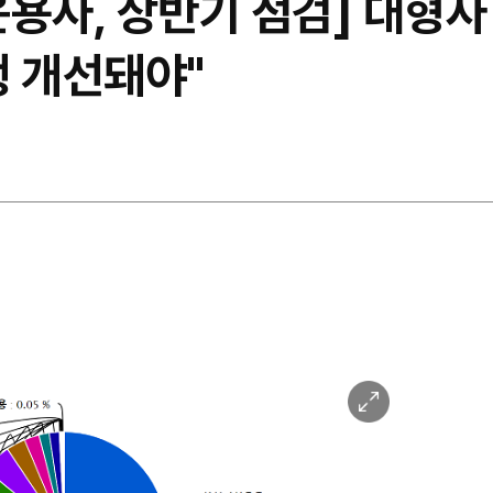
용사, 상반기 점검] 대형사
행 개선돼야"
이
미
지