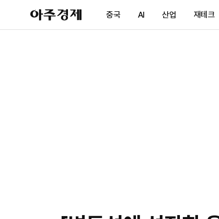
아
중국
AI
산업
재테크
주
경
제