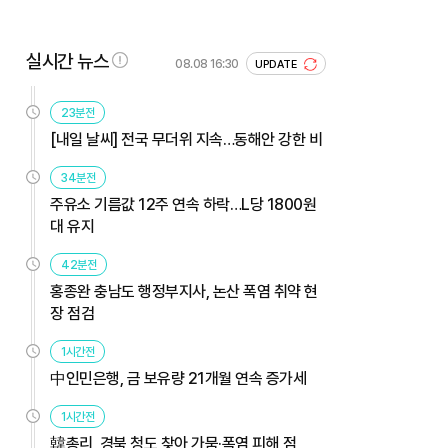
실시간 뉴스
08.08 16:30
UPDATE
23분전
[내일 날씨] 전국 무더위 지속…동해안 강한 비
34분전
주유소 기름값 12주 연속 하락…L당 1800원
대 유지
42분전
홍종완 충남도 행정부지사, 논산 폭염 취약 현
장 점검
1시간전
中인민은행, 금 보유량 21개월 연속 증가세
1시간전
韓총리, 경북 청도 찾아 가뭄·폭염 피해 점