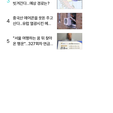
3
빗겨간다…예상 경로는?
중국산 에어콘을 웃돈 주고
4
산다...유럽 열광시킨 메이
디
"서울 여행하는 꿈 뒤 찾아
5
온 행운"…327회차 연금
복권720+ 당첨번호조회
주목