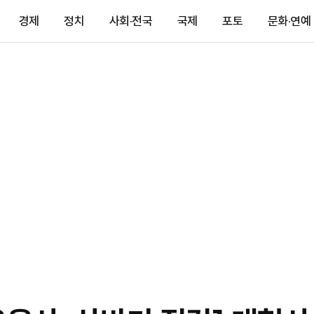
경제
정치
사회·전국
국제
포토
문화·연예