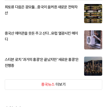
희토류 다음은 광모듈…중국이 움켜쥔 새로운 전략자
산
중국산 에어콘을 웃돈 주고 산다...유럽 열광시킨 메이
디
스티븐 로치 '과거의 홍콩'은 끝났지만 '새로운 홍콩'은
진행중
중국뉴스
더보기