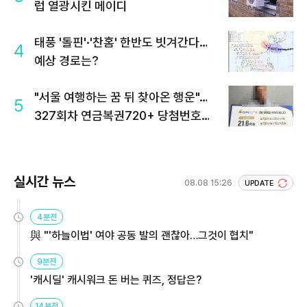
럽 열광시킨 메이디
태풍 '돌핀'·'찬홈' 한반도 빗겨간다…
4
예상 경로는?
"서울 여행하는 꿈 뒤 찾아온 행운"…
5
327회차 연금복권720+ 당첨번호조
회 주목
실시간 뉴스
08.08 15:26
UPDATE
4분전
與 "'하늘이법' 여야 공동 발의 괜찮아…그것이 협치"
9분전
'캐시딜' 캐시워크 돈 버는 퀴즈, 정답은?
14분전