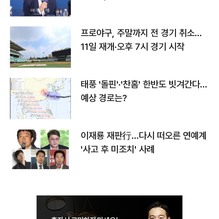
프로야구, 주말까지 전 경기 취소…
11일 재개·오후 7시 경기 시작
태풍 '돌핀'·'찬홈' 한반도 빗겨간다…
예상 경로는?
이재룡 재판行…다시 떠오른 연예계
'사고 후 미조치' 사례