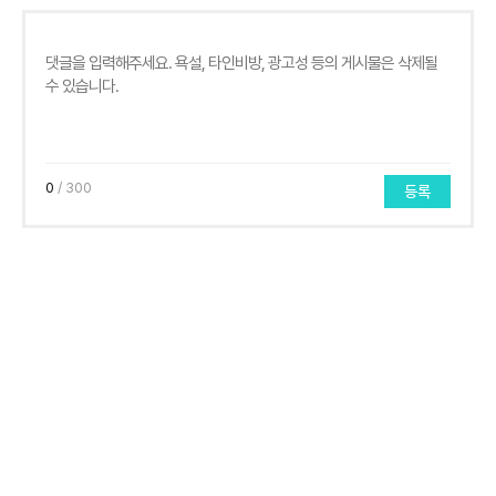
0
/ 300
등록