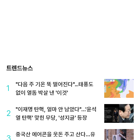
트렌드뉴스
"다음 주 기온 뚝 떨어진다"…태풍도
1
없이 열돔 박살 낸 '이것'
"이재명 탄핵, 얼마 안 남았다"...'윤석
2
열 탄핵' 맞힌 무당, '성지글' 등장
중국산 에어콘을 웃돈 주고 산다...유
3