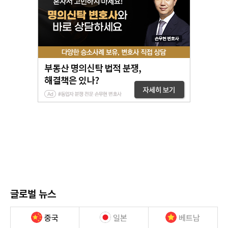
글로벌 뉴스
중국
일본
베트남