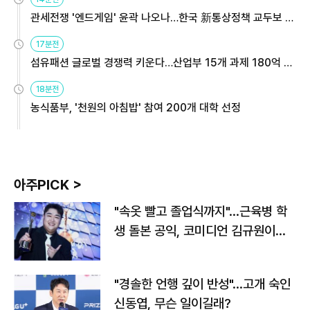
관세전쟁 '엔드게임' 윤곽 나오나…한국 新통상정책 교두보 활
용해야
17분전
섬유패션 글로벌 경쟁력 키운다…산업부 15개 과제 180억 지
원
18분전
농식품부, '천원의 아침밥' 참여 200개 대학 선정
아주PICK >
"속옷 빨고 졸업식까지"…근육병 학
생 돌본 공익, 코미디언 김규원이었
다
"경솔한 언행 깊이 반성"…고개 숙인
신동엽, 무슨 일이길래?