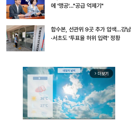
에 '맹공'…"공급 억제기"
합수본, 선관위 9곳 추가 압색…강남
·서초도 '투표율 허위 입력' 정황
더보기
arrow_forward_ios
Unmute