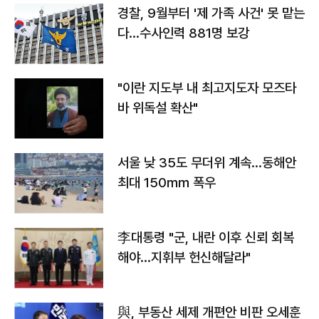
경찰, 9월부터 '제 가족 사건' 못 맡는
다…수사인력 881명 보강
"이란 지도부 내 최고지도자 모즈타
바 위독설 확산"
서울 낮 35도 무더위 계속…동해안
최대 150㎜ 폭우
李대통령 "군, 내란 이후 신뢰 회복
해야…지휘부 헌신해달라"
與, 부동산 세제 개편안 비판 오세훈