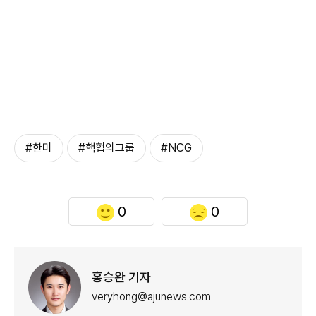
#한미
#핵협의그룹
#NCG
0
0
홍승완 기자
veryhong@ajunews.com