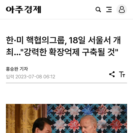
로
아
그
검
전
주
인
색
체
경
메
제
뉴
한·미 핵협의그룹, 18일 서울서 개
최…"강력한 확장억제 구축될 것"
홍승완 기자
공
텍
입력 2023-07-08 06:12
유
스
트
크
기