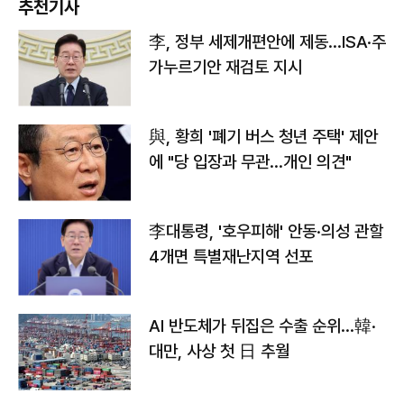
추천기사
李, 정부 세제개편안에 제동…ISA·주
가누르기안 재검토 지시
與, 황희 '폐기 버스 청년 주택' 제안
에 "당 입장과 무관…개인 의견"
李대통령, '호우피해' 안동·의성 관할
4개면 특별재난지역 선포
AI 반도체가 뒤집은 수출 순위…韓·
대만, 사상 첫 日 추월