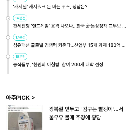
'캐시딜' 캐시워크 돈 버는 퀴즈, 정답은?
14분전
관세전쟁 '엔드게임' 윤곽 나오나…한국 新통상정책 교두보 활
용해야
17분전
섬유패션 글로벌 경쟁력 키운다…산업부 15개 과제 180억 지
원
18분전
농식품부, '천원의 아침밥' 참여 200개 대학 선정
아주PICK >
광복절 앞두고 "김구는 빨갱이"…서
울우유 불매 주장에 황당