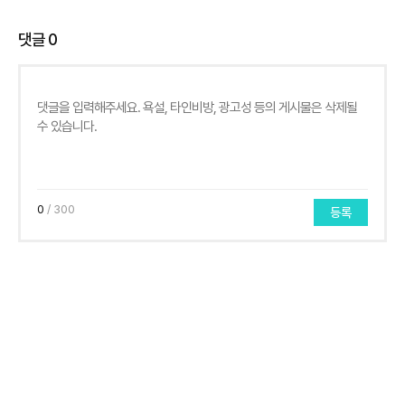
댓글
0
0
/ 300
등록