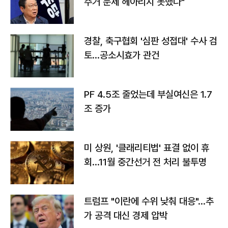
주거 문제 헤아리지 못했다"
경찰, 축구협회 '심판 성접대' 수사 검
토…공소시효가 관건
PF 4.5조 줄었는데 부실여신은 1.7
조 증가
미 상원, '클래리티법' 표결 없이 휴
회…11월 중간선거 전 처리 불투명
트럼프 "이란에 수위 낮춰 대응"…추
가 공격 대신 경제 압박