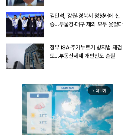
김민석, 강원·경북서 정청래에 신
승…부울경·대구 제외 모두 웃었다
정부 ISA·주가누르기 방지법 재검
토…부동산세제 개편안도 손질
더보기
arrow_forward_ios