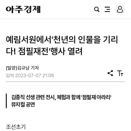
로
아
그
검
전
주
인
색
체
경
메
제
뉴
예림서원에서'천년의 인물을 기리
다! 점필재전'행사 열려
(밀양)김규남 기자
공
텍
입력 2023-07-07 21:08
유
스
트
크
기
김종직 선생 관련 전시, 체험과 함께 '점필재 아라리'
뮤지컬 공연
조선초기