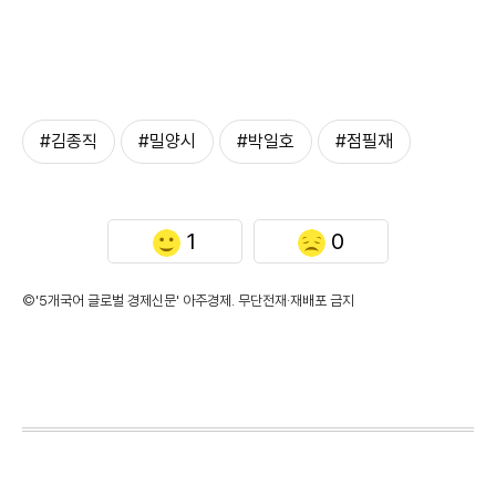
#김종직
#밀양시
#박일호
#점필재
1
0
©'5개국어 글로벌 경제신문' 아주경제. 무단전재·재배포 금지