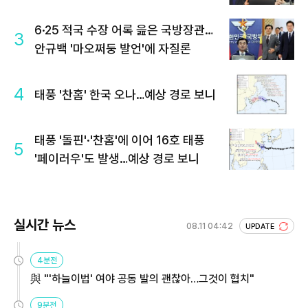
6·25 적국 수장 어록 읊은 국방장관…
3
안규백 '마오쩌둥 발언'에 자질론
4
태풍 '찬홈' 한국 오나…예상 경로 보니
태풍 '돌핀'·'찬홈'에 이어 16호 태풍
5
'페이러우'도 발생…예상 경로 보니
실시간 뉴스
08.11 04:42
UPDATE
4분전
與 "'하늘이법' 여야 공동 발의 괜찮아…그것이 협치"
9분전