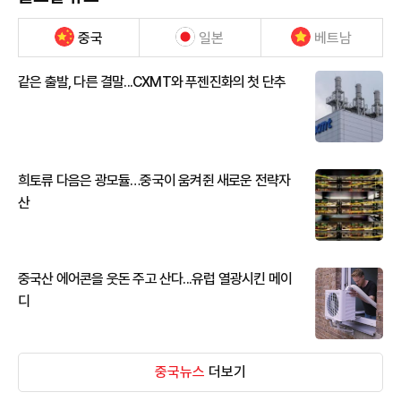
중국
일본
베트남
같은 출발, 다른 결말...CXMT와 푸젠진화의 첫 단추
희토류 다음은 광모듈…중국이 움켜쥔 새로운 전략자
산
중국산 에어콘을 웃돈 주고 산다...유럽 열광시킨 메이
디
중국뉴스
더보기