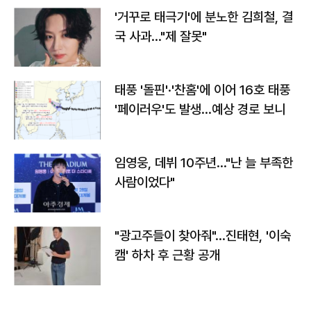
'거꾸로 태극기'에 분노한 김희철, 결
국 사과…"제 잘못"
태풍 '돌핀'·'찬홈'에 이어 16호 태풍
'페이러우'도 발생…예상 경로 보니
임영웅, 데뷔 10주년…"난 늘 부족한
사람이었다"
"광고주들이 찾아줘"…진태현, '이숙
캠' 하차 후 근황 공개