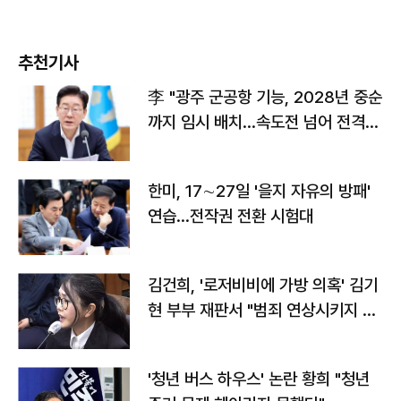
추천기사
李 "광주 군공항 기능, 2028년 중순
까지 임시 배치…속도전 넘어 전격
전"
한미, 17∼27일 '을지 자유의 방패'
연습…전작권 전환 시험대
김건희, '로저비비에 가방 의혹' 김기
현 부부 재판서 "범죄 연상시키지 말
라"
'청년 버스 하우스' 논란 황희 "청년