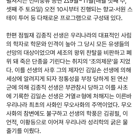
펼쳐지는 선비풍류 공연 △9월~11월(매월 첫째 주,
셋째 주 토요일) 오전 10시부터 진행되는 향교·서원 스
테이 투어 등 다채로운 프로그램으로 구성돼 있다.
한편 점필재 김종직 선생은 우리나라의 대표적인 사림
의 학자로 학문와 인격이 높아 그 당시 모든 유생들의
선망의 대상이었으며 세조의 왕위 찬탈을 비판하고 폐
위 돼 죽은 단종을 기린다는 취지의 '조의제문'을 지었
다. 이를 선생의 사후 그의 제자인 김일손 선생에 의해
세상에 알려지게 되자 정통성을 부정 당하게 된 연산
군에 의해 김종직 선생은 부관참시 당하고 이를 사초
에 기록한 김일손 선생은 거열ㄹ형에 처해지는 이른바
우리나라 최초의 사화인 무오사화의 주역이었다. 무오
사화의 참변에도 불구하고 선생의 학풍은 김굉필, 이
언적, 이황등으로 이어져 우리나라 성리학의 굵은 물
줄기를 이뤘다.