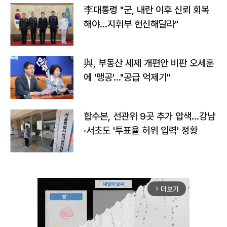
李대통령 "군, 내란 이후 신뢰 회복
해야…지휘부 헌신해달라"
與, 부동산 세제 개편안 비판 오세훈
에 '맹공'…"공급 억제기"
합수본, 선관위 9곳 추가 압색…강남
·서초도 '투표율 허위 입력' 정황
더보기
arrow_forward_ios