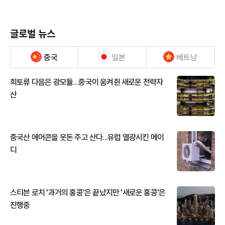
글로벌 뉴스
중국
일본
베트남
희토류 다음은 광모듈…중국이 움켜쥔 새로운 전략자
산
중국산 에어콘을 웃돈 주고 산다...유럽 열광시킨 메이
디
스티븐 로치 '과거의 홍콩'은 끝났지만 '새로운 홍콩'은
진행중