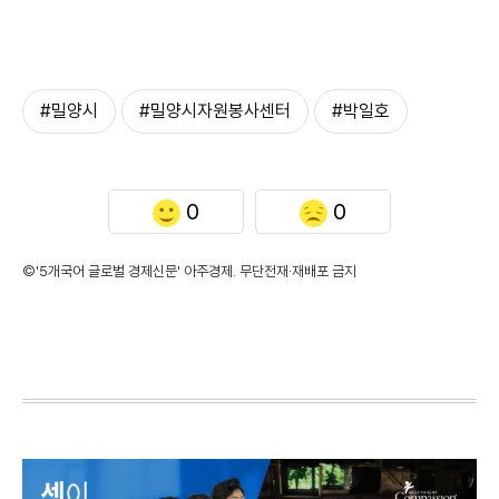
#밀양시
#밀양시자원봉사센터
#박일호
0
0
©'5개국어 글로벌 경제신문' 아주경제. 무단전재·재배포 금지