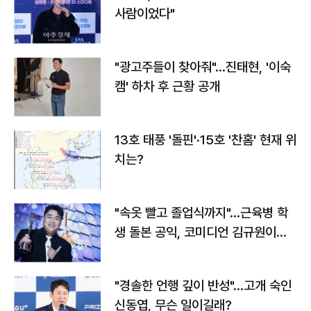
사람이었다"
"광고주들이 찾아줘"…진태현, '이숙
캠' 하차 후 근황 공개
13호 태풍 '돌핀'·15호 '찬홈' 현재 위
치는?
"속옷 빨고 졸업식까지"…근육병 학
생 돌본 공익, 코미디언 김규원이었
다
"경솔한 언행 깊이 반성"…고개 숙인
신동엽, 무슨 일이길래?