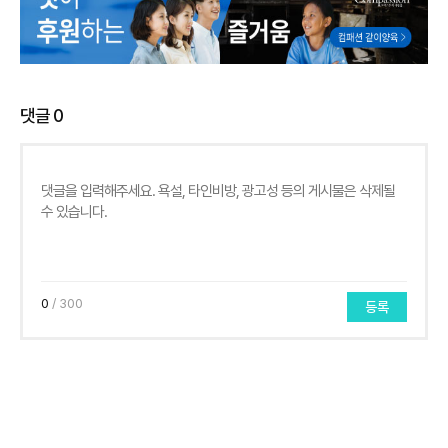
댓글
0
0
/ 300
등록