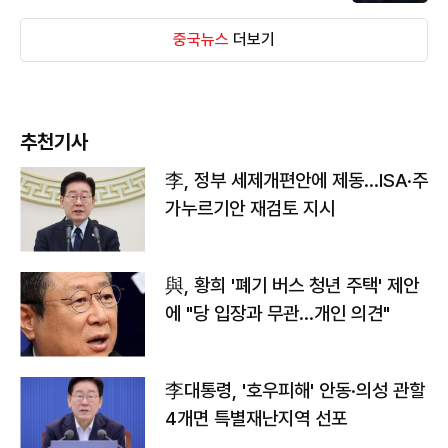
중국뉴스
더보기
추천기사
李, 정부 세제개편안에 제동…ISA·주
가누르기안 재검토 지시
與, 황희 '폐기 버스 청년 주택' 제안
에 "당 입장과 무관…개인 의견"
李대통령, '호우피해' 안동·의성 관할
4개면 특별재난지역 선포