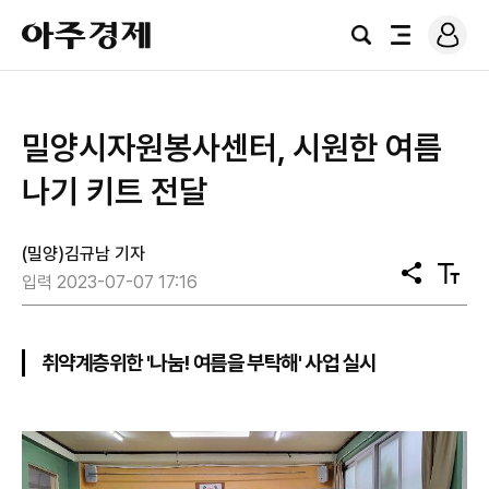
로
아
그
검
전
주
인
색
체
경
메
제
뉴
밀양시자원봉사센터, 시원한 여름
나기 키트 전달
(밀양)김규남 기자
공
텍
입력 2023-07-07 17:16
유
스
트
크
기
취약계층위한 '나눔! 여름을 부탁해' 사업 실시