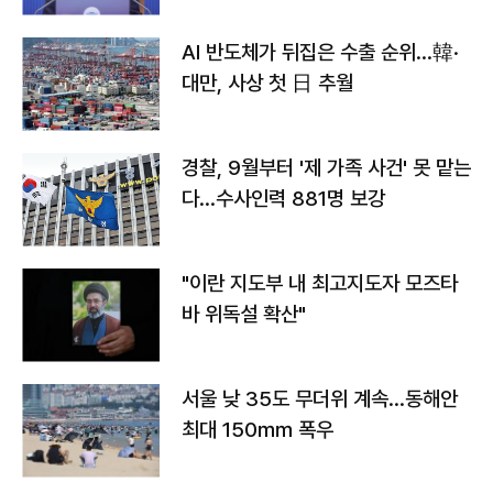
AI 반도체가 뒤집은 수출 순위…韓·
대만, 사상 첫 日 추월
경찰, 9월부터 '제 가족 사건' 못 맡는
다…수사인력 881명 보강
"이란 지도부 내 최고지도자 모즈타
바 위독설 확산"
서울 낮 35도 무더위 계속…동해안
최대 150㎜ 폭우