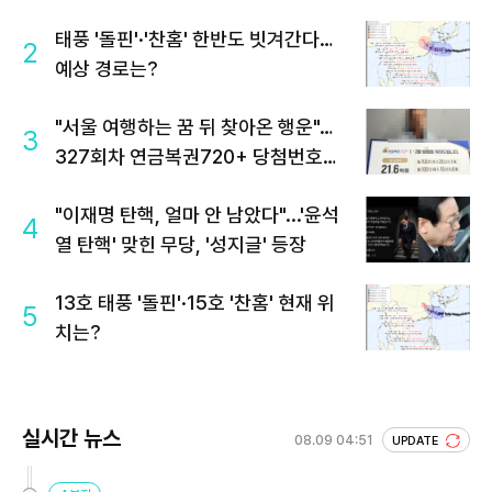
태풍 '돌핀'·'찬홈' 한반도 빗겨간다…
2
예상 경로는?
"서울 여행하는 꿈 뒤 찾아온 행운"…
3
327회차 연금복권720+ 당첨번호조
회 주목
"이재명 탄핵, 얼마 안 남았다"...'윤석
4
열 탄핵' 맞힌 무당, '성지글' 등장
13호 태풍 '돌핀'·15호 '찬홈' 현재 위
5
치는?
실시간 뉴스
08.09 04:51
UPDATE