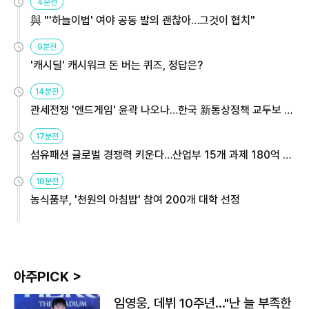
4분전
與 "'하늘이법' 여야 공동 발의 괜찮아…그것이 협치"
9분전
'캐시딜' 캐시워크 돈 버는 퀴즈, 정답은?
14분전
관세전쟁 '엔드게임' 윤곽 나오나…한국 新통상정책 교두보 활
용해야
17분전
섬유패션 글로벌 경쟁력 키운다…산업부 15개 과제 180억 지
원
18분전
농식품부, '천원의 아침밥' 참여 200개 대학 선정
아주PICK >
임영웅, 데뷔 10주년…"난 늘 부족한