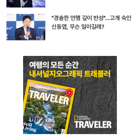
다
"경솔한 언행 깊이 반성"…고개 숙인
신동엽, 무슨 일이길래?