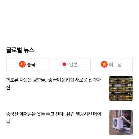
글로벌 뉴스
중국
일본
베트남
희토류 다음은 광모듈…중국이 움켜쥔 새로운 전략자
산
중국산 에어콘을 웃돈 주고 산다...유럽 열광시킨 메이
디