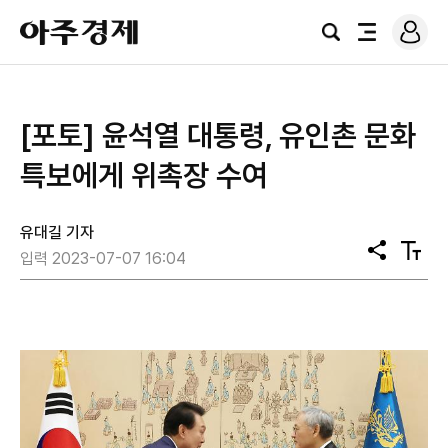
로
아
그
검
전
주
인
색
체
경
메
제
뉴
[포토] 윤석열 대통령, 유인촌 문화
특보에게 위촉장 수여
유대길 기자
공
텍
입력 2023-07-07 16:04
유
스
트
크
기