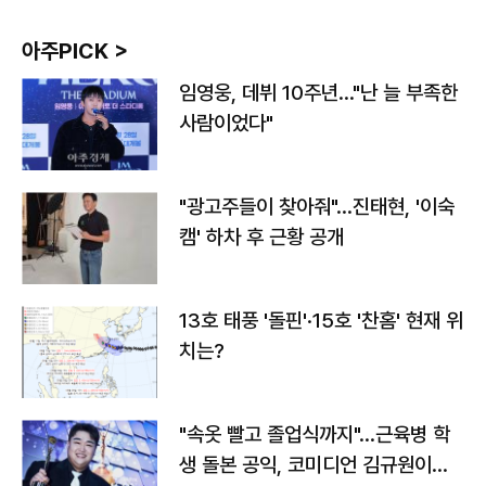
아주PICK >
임영웅, 데뷔 10주년…"난 늘 부족한
사람이었다"
"광고주들이 찾아줘"…진태현, '이숙
캠' 하차 후 근황 공개
13호 태풍 '돌핀'·15호 '찬홈' 현재 위
치는?
"속옷 빨고 졸업식까지"…근육병 학
생 돌본 공익, 코미디언 김규원이었