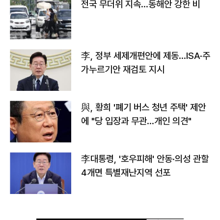
전국 무더위 지속…동해안 강한 비
李, 정부 세제개편안에 제동…ISA·주
가누르기안 재검토 지시
與, 황희 '폐기 버스 청년 주택' 제안
에 "당 입장과 무관…개인 의견"
李대통령, '호우피해' 안동·의성 관할
4개면 특별재난지역 선포