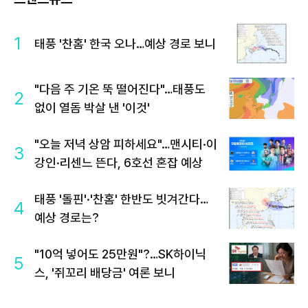
1
태풍 '찬홈' 한국 오나…예상 경로 보니
"다음 주 기온 뚝 떨어진다"…태풍도
2
없이 열돔 박살 낸 '이것'
"오늘 저녁 상암 피하세요"…맨시티·이
3
강인·리센느 뜬다, 6호선 혼잡 예상
태풍 '돌핀'·'찬홈' 한반도 빗겨간다…
4
예상 경로는?
"10억 넣어도 25만원"?…SK하이닉
5
스, '쥐꼬리 배당금' 여론 보니