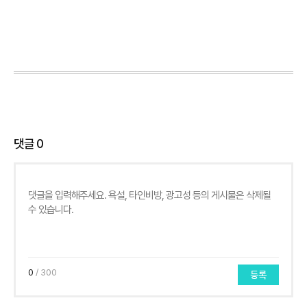
댓글
0
0
/ 300
등록