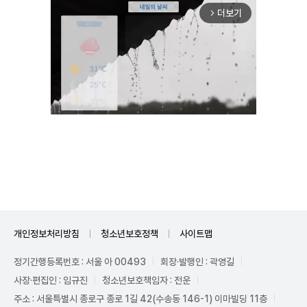
더보기
arrow_forward_ios
Unmute
개인정보처리방침
청소년보호정책
사이트맵
정기간행등록번호 : 서울 아 00493
회장·발행인 : 곽영길
사장·편집인 : 임규진
청소년보호책임자 : 전운
주소 : 서울특별시 종로구 종로 1길 42(수송동 146-1) 이마빌딩 11층