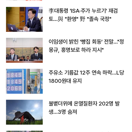
李대통령 'ISA·주가 누르기' 재검
토…與 "환영" 野 "졸속 국정"
이임생이 밝힌 '빵집 회동' 전말…"정
몽규, 홍명보로 하라 지시"
주유소 기름값 12주 연속 하락…L당
1800원대 유지
불볕더위에 온열질환자 202명 발
생…3명 숨져