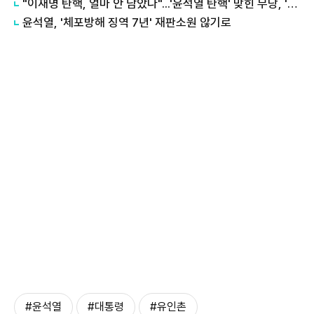
"이재명 탄핵, 얼마 안 남았다"...'윤석열 탄핵' 맞힌 무당, '성지글' 등장
윤석열, '체포방해 징역 7년' 재판소원 않기로
#윤석열
#대통령
#유인촌