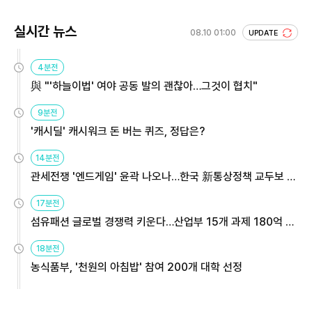
실시간 뉴스
08.10 01:00
UPDATE
4분전
與 "'하늘이법' 여야 공동 발의 괜찮아…그것이 협치"
9분전
'캐시딜' 캐시워크 돈 버는 퀴즈, 정답은?
14분전
관세전쟁 '엔드게임' 윤곽 나오나…한국 新통상정책 교두보 활
용해야
17분전
섬유패션 글로벌 경쟁력 키운다…산업부 15개 과제 180억 지
원
18분전
농식품부, '천원의 아침밥' 참여 200개 대학 선정