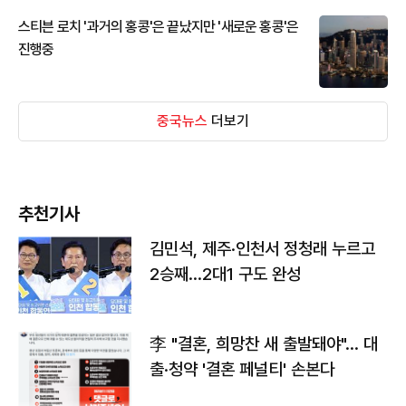
스티븐 로치 '과거의 홍콩'은 끝났지만 '새로운 홍콩'은
진행중
중국뉴스
더보기
추천기사
김민석, 제주·인천서 정청래 누르고
2승째…2대1 구도 완성
李 "결혼, 희망찬 새 출발돼야"… 대
출·청약 '결혼 페널티' 손본다