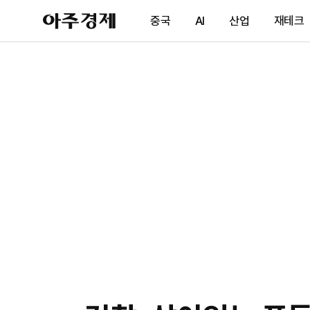
아
중국
AI
산업
재테크
주
경
제