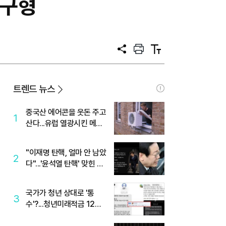
 구형
공
프
텍
유
린
스
트
트
크
기
트렌드 뉴스
중국산 에어콘을 웃돈 주고
1
산다...유럽 열광시킨 메이
디
"이재명 탄핵, 얼마 안 남았
2
다"...'윤석열 탄핵' 맞힌 무
당, '성지글' 등장
국가가 청년 상대로 '통
3
수'?...청년미래적금 12%
준다더니 "응, 오류야"