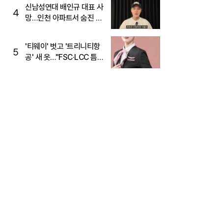
신남성연대 배인규 대표 사
4
망…인천 아파트서 숨진 채
발견
'티웨이' 벗고 '트리니티항
5
공' 새 옷…"FSC·LCC 틈
새, SSC 전략으로 공략"