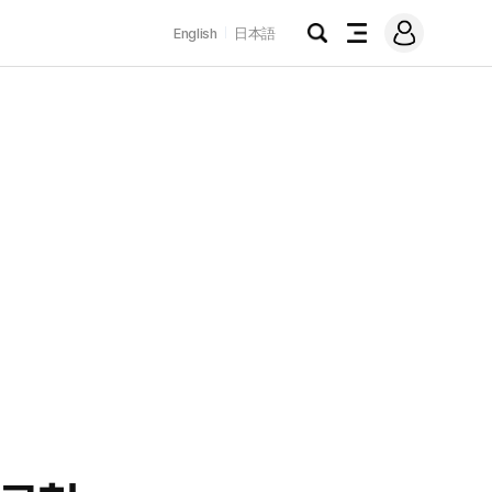
로
English
日本語
그
검
전
인
색
체
메
뉴