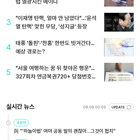
럽 열광시킨 메이디
"이재명 탄핵, 얼마 안 남았다"...'윤석
3
열 탄핵' 맞힌 무당, '성지글' 등장
태풍 '돌핀'·'찬홈' 한반도 빗겨간다…
4
예상 경로는?
"서울 여행하는 꿈 뒤 찾아온 행운"…
5
327회차 연금복권720+ 당첨번호조
회 주목
실시간 뉴스
08.08 00:09
UPDATE
4분전
與 "'하늘이법' 여야 공동 발의 괜찮아…그것이 협치"