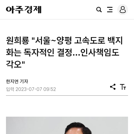
로
아
그
검
전
주
인
색
체
경
메
제
뉴
원희룡 "서울~양평 고속도로 백지
화는 독자적인 결정...인사책임도
각오"
한지연 기자
공
텍
입력 2023-07-07 09:52
유
스
트
크
기