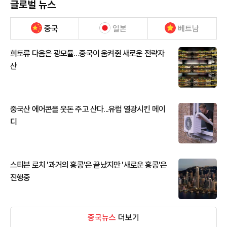
글로벌 뉴스
중국
일본
베트남
희토류 다음은 광모듈…중국이 움켜쥔 새로운 전략자
산
중국산 에어콘을 웃돈 주고 산다...유럽 열광시킨 메이
디
스티븐 로치 '과거의 홍콩'은 끝났지만 '새로운 홍콩'은
진행중
중국뉴스
더보기