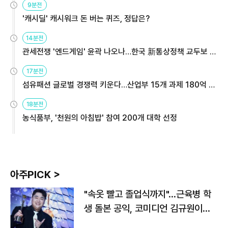
9분전
'캐시딜' 캐시워크 돈 버는 퀴즈, 정답은?
14분전
관세전쟁 '엔드게임' 윤곽 나오나…한국 新통상정책 교두보 활
용해야
17분전
섬유패션 글로벌 경쟁력 키운다…산업부 15개 과제 180억 지
원
18분전
농식품부, '천원의 아침밥' 참여 200개 대학 선정
아주PICK >
"속옷 빨고 졸업식까지"…근육병 학
생 돌본 공익, 코미디언 김규원이었
다