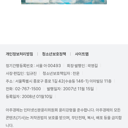
Unmute
개인정보처리방침
청소년보호정책
사이트맵
정기간행등록번호 : 서울 아 00493
회장·발행인 : 곽영길
사장·편집인 : 임규진
청소년보호책임자 : 전운
주소 : 서울특별시 종로구 종로 1길 42(수송동 146-1) 이마빌딩 11층
전화 : 02-767-1500
발행일자 : 2007년 11월 15일
등록일자 : 2008년 01월10일
아주경제는 인터넷신문윤리위원회 윤리강령을 준수합니다. 아주경제의 모든
콘텐츠(기사)는 저작권법의 보호를 받으며, 무단전재, 복사, 배포 등을 금지합
니다.