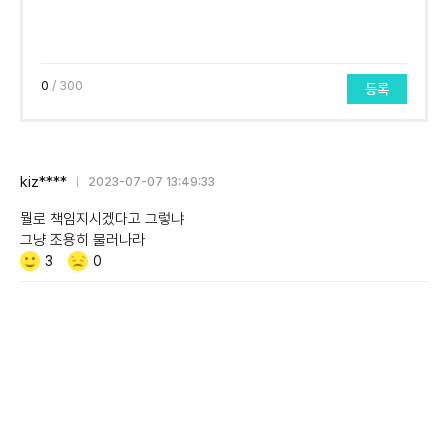
0
/ 300
등록
kiz****
2023-07-07 13:49:33
뭘로 책임지시겠다고 그렇냐
그냥 조용히 물러나라
Like/Dislike
공
비
3
0
감
공
감