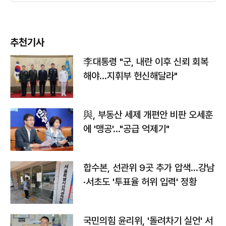
추천기사
李대통령 "군, 내란 이후 신뢰 회복
해야…지휘부 헌신해달라"
與, 부동산 세제 개편안 비판 오세훈
에 '맹공'…"공급 억제기"
합수본, 선관위 9곳 추가 압색…강남
·서초도 '투표율 허위 입력' 정황
국민의힘 윤리위, '돌려차기 실언' 서