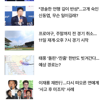
"경솔한 언행 깊이 반성"…고개 숙인
신동엽, 무슨 일이길래?
프로야구, 주말까지 전 경기 취소…
11일 재개·오후 7시 경기 시작
태풍 '돌핀'·'찬홈' 한반도 빗겨간다…
예상 경로는?
이재룡 재판行…다시 떠오른 연예계
'사고 후 미조치' 사례