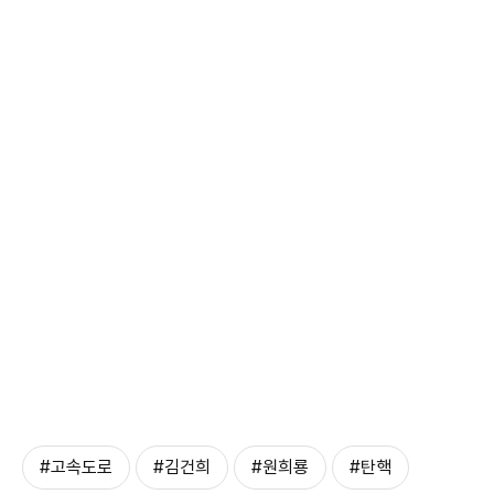
#고속도로
#김건희
#원희룡
#탄핵