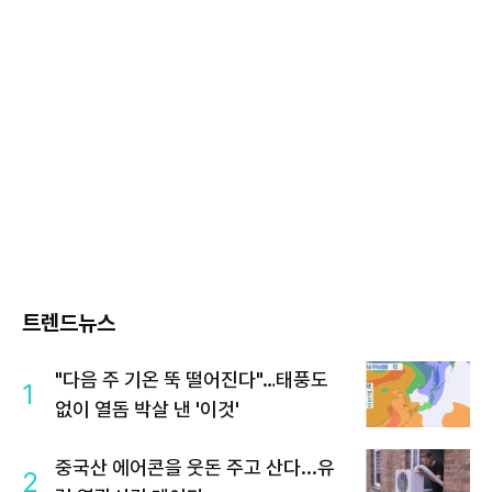
트렌드뉴스
"다음 주 기온 뚝 떨어진다"…태풍도
1
없이 열돔 박살 낸 '이것'
중국산 에어콘을 웃돈 주고 산다...유
2