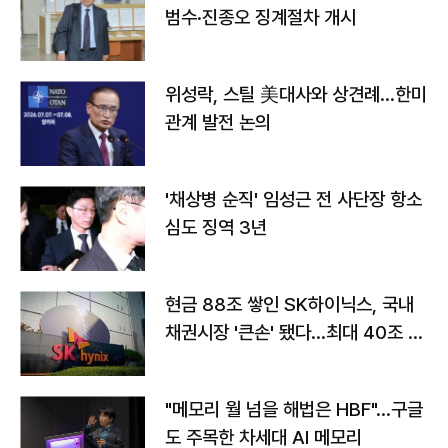
범수·진종오 징계절차 개시
위성락, 스틸 美대사와 상견례…한미
관계 발전 논의
'채상병 순직' 임성근 전 사단장 항소
심도 징역 3년
현금 88조 쌓인 SK하이닉스, 국내
채권시장 '큰손' 됐다…최대 40조 투
자
"메모리 월 넘을 해법은 HBF"…구글
도 주목한 차세대 AI 메모리