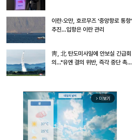
이란·오만, 호르무즈 '중앙항로 통항'
추진…입항은 이란 관리
靑, 北 탄도미사일에 안보실 긴급회
의…"유엔 결의 위반, 즉각 중단 촉
구"
더보기
arrow_forward_ios