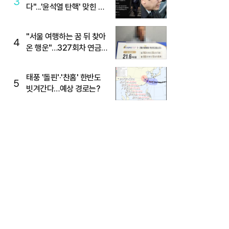
3
다"...'윤석열 탄핵' 맞힌 무
당, '성지글' 등장
"서울 여행하는 꿈 뒤 찾아
4
온 행운"…327회차 연금
복권720+ 당첨번호조회
주목
태풍 '돌핀'·'찬홈' 한반도
5
빗겨간다…예상 경로는?