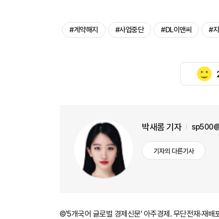
#계약해지
#사업중단
#DL이앤씨
#
박새롬 기자
sp500@
기자의 다른기사
©'5개국어 글로벌 경제신문' 아주경제. 무단전재·재배