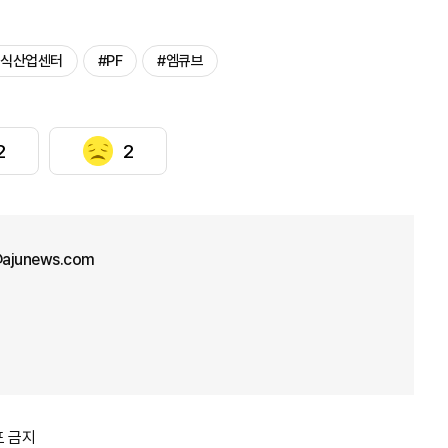
지식산업센터
#PF
#엠큐브
2
2
ajunews.com
포 금지