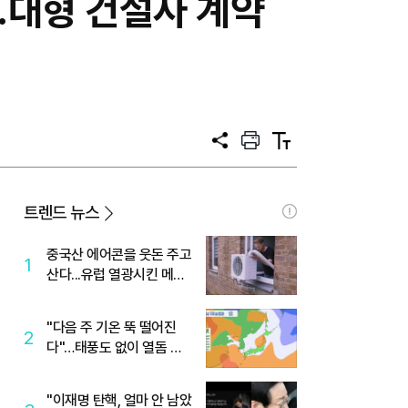
대형 건설사 계약
공
프
텍
유
린
스
트
트
크
기
트렌드 뉴스
중국산 에어콘을 웃돈 주고
1
산다...유럽 열광시킨 메이
디
"다음 주 기온 뚝 떨어진
2
다"…태풍도 없이 열돔 박
살 낸 '이것'
"이재명 탄핵, 얼마 안 남았