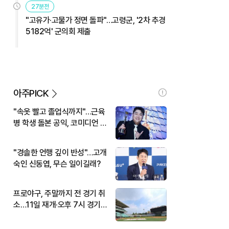
27분전
"고유가·고물가 정면 돌파"…고령군, '2차 추경
5182억' 군의회 제출
아주PICK
"속옷 빨고 졸업식까지"…근육
병 학생 돌본 공익, 코미디언 김
규원이었다
"경솔한 언행 깊이 반성"…고개
숙인 신동엽, 무슨 일이길래?
프로야구, 주말까지 전 경기 취
소…11일 재개·오후 7시 경기
시작