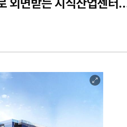
로 외면받는 지식산업센터…
이
미
지
확
대