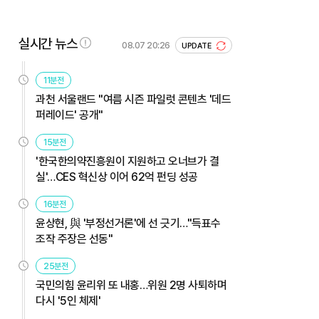
실시간 뉴스
08.07 20:26
UPDATE
11분전
과천 서울랜드 "여름 시즌 파일럿 콘텐츠 '데드
퍼레이드' 공개"
15분전
'한국한의약진흥원이 지원하고 오너브가 결
실'…CES 혁신상 이어 62억 펀딩 성공
16분전
윤상현, 與 '부정선거론'에 선 긋기…"득표수
조작 주장은 선동"
25분전
국민의힘 윤리위 또 내홍…위원 2명 사퇴하며
다시 '5인 체제'