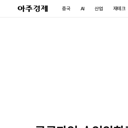
아
중국
AI
산업
재테크
주
경
제