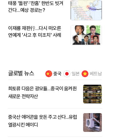
태풍 '돌핀'·'찬홈' 한반도 빗겨
간다…예상 경로는?
이재룡 재판行…다시 떠오른
연예계 '사고 후 미조치' 사례
글로벌 뉴스
중국
일본
베트남
희토류 다음은 광모듈…중국이 움켜쥔
새로운 전략자산
중국산 에어콘을 웃돈 주고 산다...유럽
열광시킨 메이디