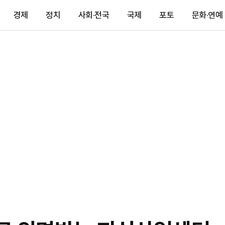
경제
정치
사회·전국
국제
포토
문화·연예