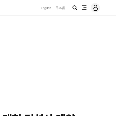
로
English
日本語
그
검
전
인
색
체
메
뉴