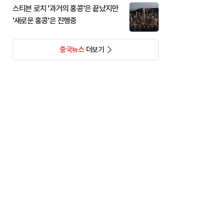
스티븐 로치 '과거의 홍콩'은 끝났지만
'새로운 홍콩'은 진행중
중국뉴스
더보기