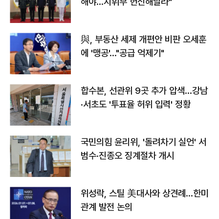
해야…지휘부 헌신해달라"
與, 부동산 세제 개편안 비판 오세훈
에 '맹공'…"공급 억제기"
합수본, 선관위 9곳 추가 압색…강남
·서초도 '투표율 허위 입력' 정황
국민의힘 윤리위, '돌려차기 실언' 서
범수·진종오 징계절차 개시
위성락, 스틸 美대사와 상견례…한미
관계 발전 논의