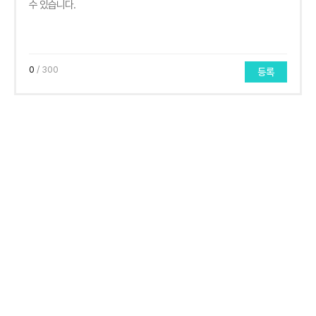
0
/ 300
등록