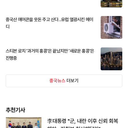
중국산 에어콘을 웃돈 주고 산다...유럽 열광시킨 메이
디
스티븐 로치 '과거의 홍콩'은 끝났지만 '새로운 홍콩'은
진행중
중국뉴스
더보기
추천기사
李대통령 "군, 내란 이후 신뢰 회복