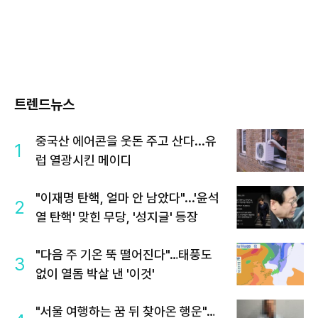
트렌드뉴스
중국산 에어콘을 웃돈 주고 산다...유
1
럽 열광시킨 메이디
"이재명 탄핵, 얼마 안 남았다"...'윤석
2
열 탄핵' 맞힌 무당, '성지글' 등장
"다음 주 기온 뚝 떨어진다"…태풍도
3
없이 열돔 박살 낸 '이것'
"서울 여행하는 꿈 뒤 찾아온 행운"…