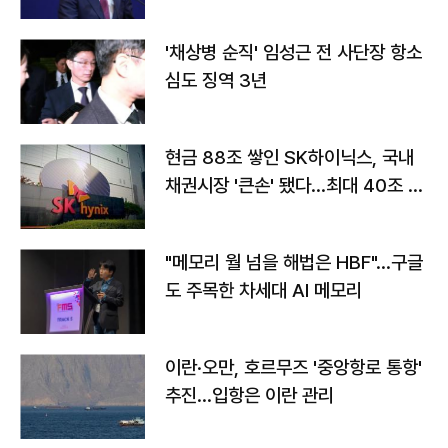
'채상병 순직' 임성근 전 사단장 항소
심도 징역 3년
현금 88조 쌓인 SK하이닉스, 국내
채권시장 '큰손' 됐다…최대 40조 투
자
"메모리 월 넘을 해법은 HBF"…구글
도 주목한 차세대 AI 메모리
이란·오만, 호르무즈 '중앙항로 통항'
추진…입항은 이란 관리