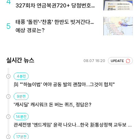
4
327회차 연금복권720+ 당첨번호조
회 주목
태풍 '돌핀'·'찬홈' 한반도 빗겨간다…
5
예상 경로는?
실시간 뉴스
08.07 16:20
UPDATE
4분전
與 "'하늘이법' 여야 공동 발의 괜찮아…그것이 협치"
9분전
'캐시딜' 캐시워크 돈 버는 퀴즈, 정답은?
14분전
관세전쟁 '엔드게임' 윤곽 나오나…한국 新통상정책 교두보 활
용해야
17분전