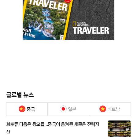
글로벌 뉴스
중국
일본
베트남
희토류 다음은 광모듈…중국이 움켜쥔 새로운 전략자
산