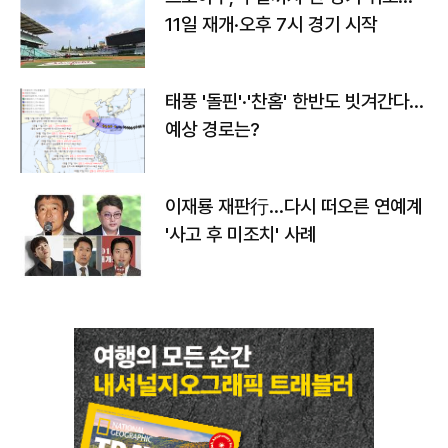
11일 재개·오후 7시 경기 시작
태풍 '돌핀'·'찬홈' 한반도 빗겨간다…
예상 경로는?
이재룡 재판行…다시 떠오른 연예계
'사고 후 미조치' 사례