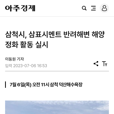
로
아
그
검
전
주
인
색
체
경
메
제
뉴
삼척시, 삼표시멘트 반려해변 해양
정화 활동 실시
이동원 기자
공
텍
입력 2023-07-06 16:53
유
스
트
크
기
7월 6일(목) 오전 11시 삼척 덕산해수욕장