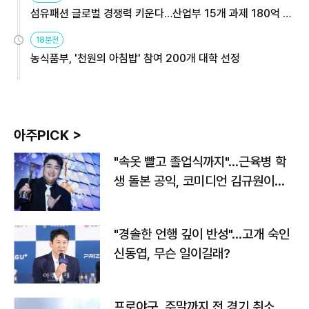
섬유패션 글로벌 경쟁력 키운다…산업부 15개 과제 180억 지
원
18분전
농식품부, '천원의 아침밥' 참여 200개 대학 선정
아주PICK >
"속옷 빨고 졸업식까지"…근육병 학
생 돌본 공익, 코미디언 김규원이었
다
"경솔한 언행 깊이 반성"…고개 숙인
신동엽, 무슨 일이길래?
프로야구, 주말까지 전 경기 취소…