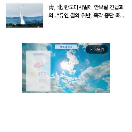
靑, 北 탄도미사일에 안보실 긴급회
의…"유엔 결의 위반, 즉각 중단 촉
구"
더보기
arrow_forward_ios
Unmute