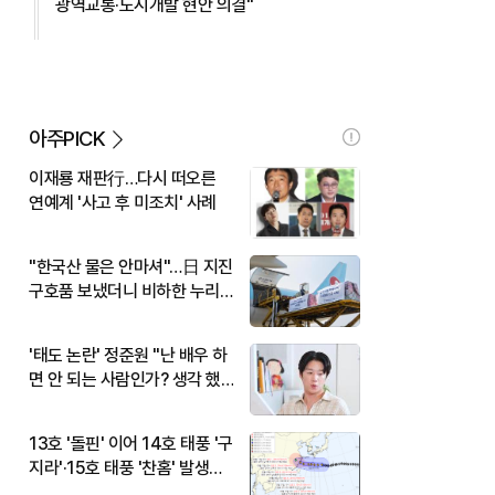
광역교통·도시개발 현안 의결"
아주PICK
이재룡 재판行…다시 떠오른
연예계 '사고 후 미조치' 사례
"한국산 물은 안마셔"…日 지진
구호품 보냈더니 비하한 누리
꾼
'태도 논란' 정준원 "난 배우 하
면 안 되는 사람인가? 생각 했
다"
13호 '돌핀' 이어 14호 태풍 '구
지라'·15호 태풍 '찬홈' 발생…
현재 위치와 이동경로는?