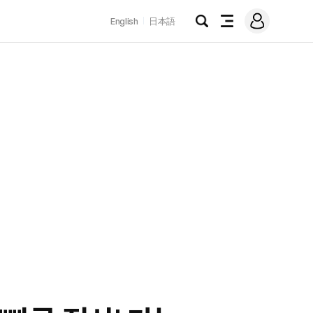
로
English
日本語
그
검
전
인
색
체
메
뉴