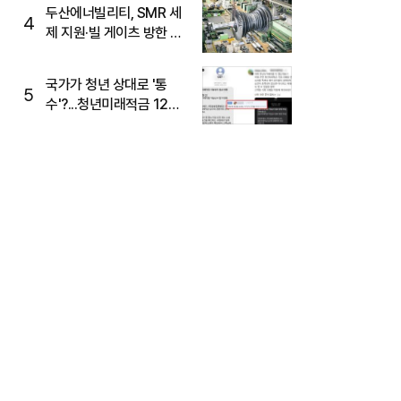
두산에너빌리티, SMR 세
4
제 지원·빌 게이츠 방한 기
대에 5%대 강세
국가가 청년 상대로 '통
5
수'?...청년미래적금 12%
준다더니 "응, 오류야"