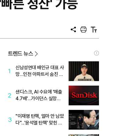
빠른 정산' 가능
공
프
텍
유
린
스
트
트
크
기
트렌드 뉴스
신남성연대 배인규 대표 사
1
망…인천 아파트서 숨진 채
발견
샌디스크, AI 수요에 '매출
2
4.7배'…가이던스 실망에
'주가는 하락'
"이재명 탄핵, 얼마 안 남았
3
다"...'윤석열 탄핵' 맞힌 무
당, '성지글' 등장