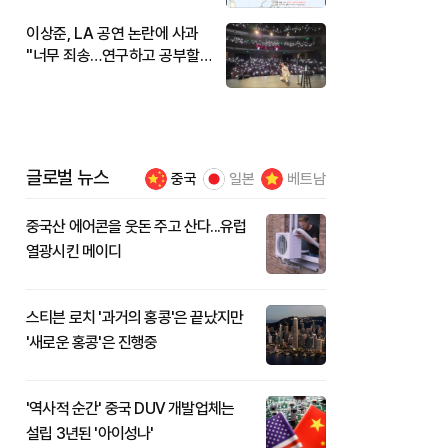
이상준, LA 공연 논란에 사과
"너무 죄송…연구하고 공부할
것"
글로벌 뉴스
중국
일본
베트남
중국산 에어콘을 웃돈 주고 산다...유럽
열광시킨 메이디
스티븐 로치 '과거의 홍콩'은 끝났지만
'새로운 홍콩'은 진행중
'역사적 순간' 중국 DUV 개발업체는
설립 3년된 '아이성나'