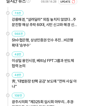
실시간 뉴스
08.06 14:28
UPDATE
7초전
강릉해경, "살려달라" 외침 놓치지 않았다…주
문진항 해상 추락 60대, 시민 신고와 해경 신
속 대응으로 무사 구조
56초전
Sh수협은행, 상상인증권 인수 추진…비은행
확대 '승부수'
4분전
이상일 용인시장, 베트남 FPT그룹과 반도체
협력 논의
4분전
靑, '대법원장 탄핵 공감' 보도에 "전혀 사실 아
냐"
10분전
광주시의회 "제325회 임시회 마무리…추경·