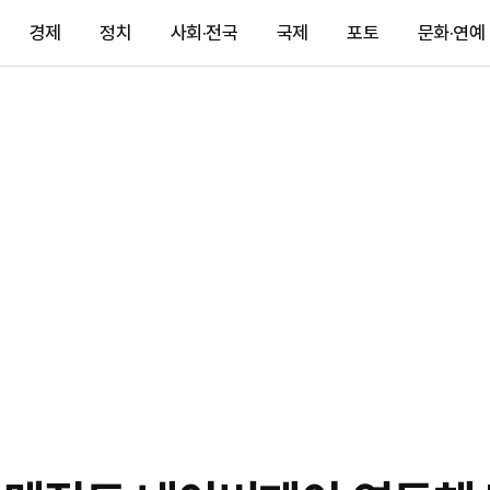
경제
정치
사회·전국
국제
포토
문화·연예