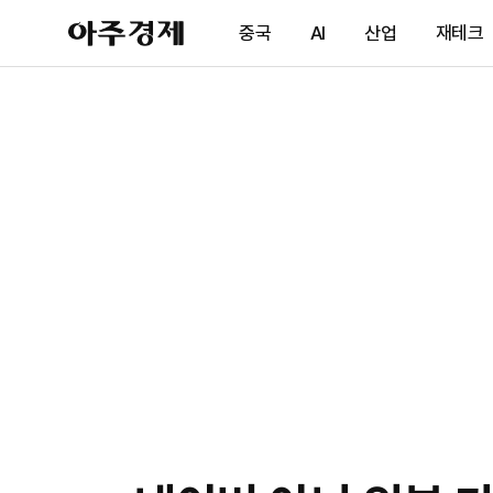
아
중국
AI
산업
재테크
주
경
제