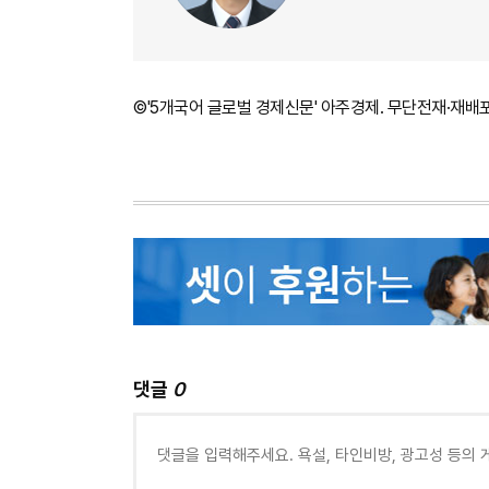
©'5개국어 글로벌 경제신문' 아주경제. 무단전재·재배
댓글
0