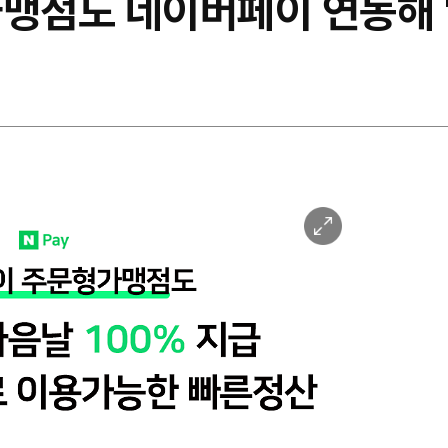
맹점도 네이버페이 연동해 '
이
미
지
확
대