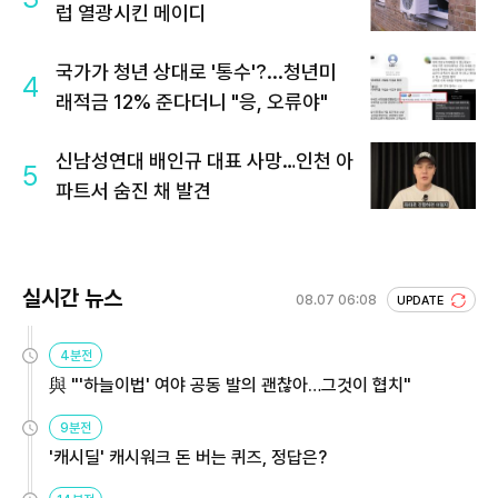
럽 열광시킨 메이디
국가가 청년 상대로 '통수'?...청년미
4
래적금 12% 준다더니 "응, 오류야"
신남성연대 배인규 대표 사망…인천 아
5
파트서 숨진 채 발견
실시간 뉴스
08.07 06:08
UPDATE
4분전
與 "'하늘이법' 여야 공동 발의 괜찮아…그것이 협치"
9분전
'캐시딜' 캐시워크 돈 버는 퀴즈, 정답은?