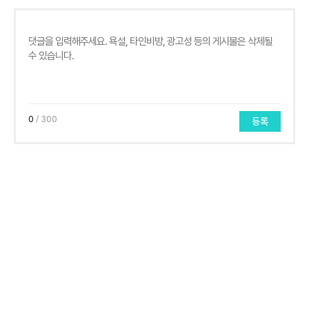
0
/ 300
등록