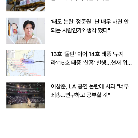
'태도 논란' 정준원 "난 배우 하면 안
되는 사람인가? 생각 했다"
13호 '돌핀' 이어 14호 태풍 '구지
라'·15호 태풍 '찬홈' 발생…현재 위
치와 이동경로는?
이상준, LA 공연 논란에 사과 "너무
죄송…연구하고 공부할 것"