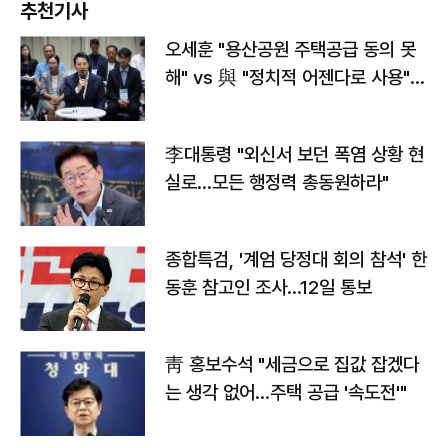
추천기사
오세훈 "용산공원 주택공급 동의 못
해" vs 與 "정치적 어젠다로 사용"
맞불
李대통령 "외신서 보던 폭염 상황 현
실로…모든 행정력 총동원하라"
종합특검, '계엄 당정대 회의 참석' 한
동훈 참고인 조사...12일 통보
靑 홍보수석 "세금으로 집값 잡겠다
는 생각 없어…주택 공급 '속도전'"