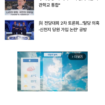
관학교 통합"
與 전당대회 2차 토론회…'탈당 의혹
·신천지 당원 가입 논란' 공방
더보기
arrow_forward_ios
Unmute