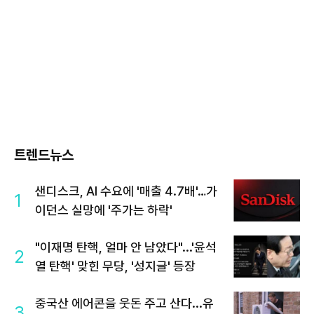
트렌드뉴스
샌디스크, AI 수요에 '매출 4.7배'…가
1
이던스 실망에 '주가는 하락'
"이재명 탄핵, 얼마 안 남았다"...'윤석
2
열 탄핵' 맞힌 무당, '성지글' 등장
중국산 에어콘을 웃돈 주고 산다...유
3