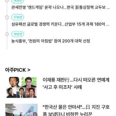
14분전
관세전쟁 '엔드게임' 윤곽 나오나…한국 新통상정책 교두보 활
용해야
17분전
섬유패션 글로벌 경쟁력 키운다…산업부 15개 과제 180억 지
원
18분전
농식품부, '천원의 아침밥' 참여 200개 대학 선정
아주PICK >
이재룡 재판行…다시 떠오른 연예계
'사고 후 미조치' 사례
"한국산 물은 안마셔"…日 지진 구호
품 보냈더니 비하한 누리꾼