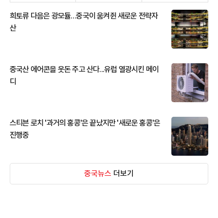
희토류 다음은 광모듈…중국이 움켜쥔 새로운 전략자
산
중국산 에어콘을 웃돈 주고 산다...유럽 열광시킨 메이
디
스티븐 로치 '과거의 홍콩'은 끝났지만 '새로운 홍콩'은
진행중
중국뉴스
더보기