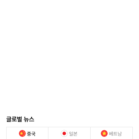
글로벌 뉴스
중국
일본
베트남