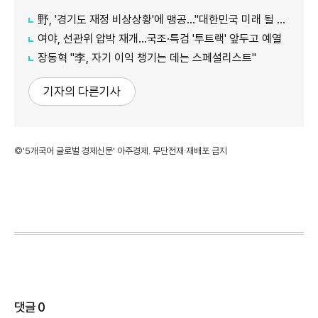
野, '경기도 재정 비상상황'에 맹공…"대한민국 미래 될 수도"
여야, 선관위 압박 재개…국조·특검 '투트랙' 앞두고 예열
장동혁 "李, 자기 이익 챙기는 데는 스페셜리스트"
기자의 다른기사
©'5개국어 글로벌 경제신문' 아주경제. 무단전재·재배포 금지
댓글
0