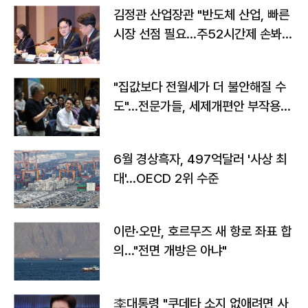
김정관 산업장관 "반도체 산업, 빠른
시장 선점 필요…주52시간제 손봐
야"
"집값보다 전월세가 더 불안해질 수
도"…전문가들, 세제개편안 부작용
우려
6월 경상흑자, 497억달러 '사상 최
대'…OECD 2위 수준
이란·오만, 호르무즈 새 항로 좌표 합
의…"전면 개방은 아냐"
李대통령 "쿠데타 소지 없애려면 사