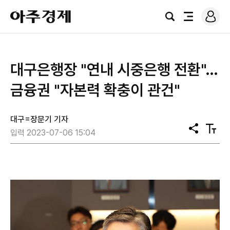
로
아
그
검
전
주
인
색
체
경
메
제
뉴
대구은행장 "연내 시중은행 전환"…
금융권 "자본력 확충이 관건"
대구=장문기 기자
공
텍
입력 2023-07-06 15:04
유
스
트
크
기