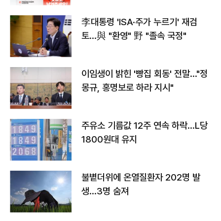
李대통령 'ISA·주가 누르기' 재검
토…與 "환영" 野 "졸속 국정"
이임생이 밝힌 '빵집 회동' 전말…"정
몽규, 홍명보로 하라 지시"
주유소 기름값 12주 연속 하락…L당
1800원대 유지
불볕더위에 온열질환자 202명 발
생…3명 숨져