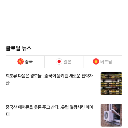
글로벌 뉴스
중국
일본
베트남
희토류 다음은 광모듈…중국이 움켜쥔 새로운 전략자
산
중국산 에어콘을 웃돈 주고 산다...유럽 열광시킨 메이
디