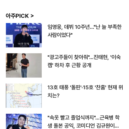
아주PICK >
임영웅, 데뷔 10주년…"난 늘 부족한
사람이었다"
"광고주들이 찾아줘"…진태현, '이숙
캠' 하차 후 근황 공개
13호 태풍 '돌핀'·15호 '찬홈' 현재 위
치는?
"속옷 빨고 졸업식까지"…근육병 학
생 돌본 공익, 코미디언 김규원이었