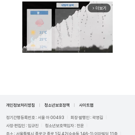
더보기
arrow_forward_ios
Unmute
개인정보처리방침
청소년보호정책
사이트맵
정기간행등록번호 : 서울 아 00493
회장·발행인 : 곽영길
사장·편집인 : 임규진
청소년보호책임자 : 전운
주소 : 서울특별시 종로구 종로 1길 42(수송동 146-1) 이마빌딩 11층