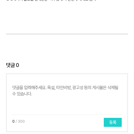
댓글
0
0
/ 300
등록