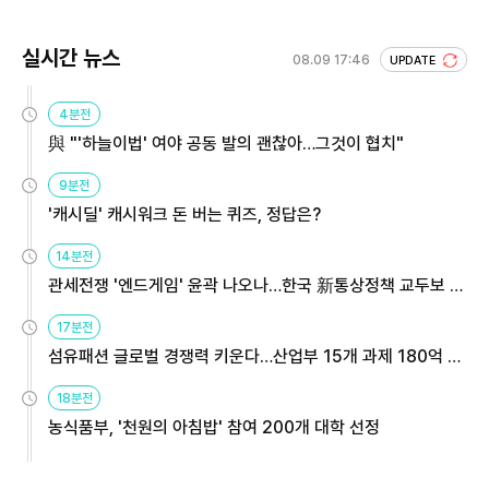
실시간 뉴스
08.09 17:46
UPDATE
4분전
與 "'하늘이법' 여야 공동 발의 괜찮아…그것이 협치"
9분전
'캐시딜' 캐시워크 돈 버는 퀴즈, 정답은?
14분전
관세전쟁 '엔드게임' 윤곽 나오나…한국 新통상정책 교두보 활
용해야
17분전
섬유패션 글로벌 경쟁력 키운다…산업부 15개 과제 180억 지
원
18분전
농식품부, '천원의 아침밥' 참여 200개 대학 선정