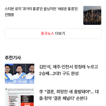
스티븐 로치 '과거의 홍콩'은 끝났지만 '새로운 홍콩'은
진행중
중국뉴스
더보기
추천기사
김민석, 제주·인천서 정청래 누르고
2승째…2대1 구도 완성
李 "결혼, 희망찬 새 출발돼야"… 대
출·청약 '결혼 페널티' 손본다