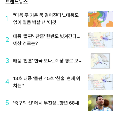
트렌드뉴스
"다음 주 기온 뚝 떨어진다"…태풍도
1
없이 열돔 박살 낸 '이것'
태풍 '돌핀'·'찬홈' 한반도 빗겨간다…
2
예상 경로는?
3
태풍 '찬홈' 한국 오나…예상 경로 보니
13호 태풍 '돌핀'·15호 '찬홈' 현재 위
4
치는?
5
'축구의 신' 메시 부친상…향년 68세