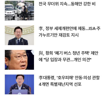
전국 무더위 지속…동해안 강한 비
李, 정부 세제개편안에 제동…ISA·주
가누르기안 재검토 지시
與, 황희 '폐기 버스 청년 주택' 제안
에 "당 입장과 무관…개인 의견"
李대통령, '호우피해' 안동·의성 관할
4개면 특별재난지역 선포