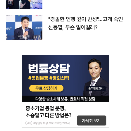
다
"경솔한 언행 깊이 반성"…고개 숙인
신동엽, 무슨 일이길래?