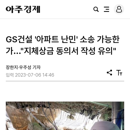
로
아
그
검
전
주
인
색
체
경
메
제
뉴
GS건설 '아파트 난민' 소송 가능한
가..."지체상금 동의서 작성 유의"
장한지·우주성 기자
공
텍
입력 2023-07-06 14:46
유
스
트
크
기