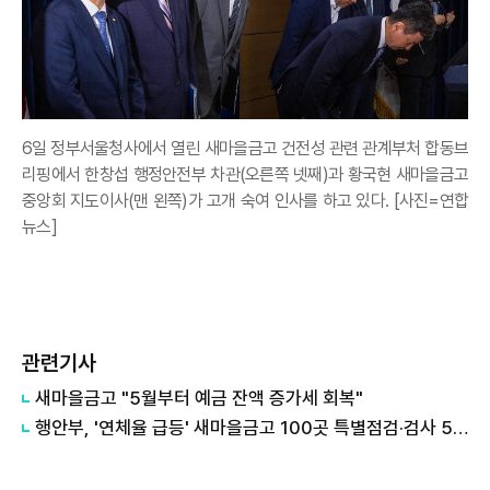
6일 정부서울청사에서 열린 새마을금고 건전성 관련 관계부처 합동브
리핑에서 한창섭 행정안전부 차관(오른쪽 넷째)과 황국현 새마을금고
중앙회 지도이사(맨 왼쪽)가 고개 숙여 인사를 하고 있다. [사진=연합
뉴스]
관련기사
새마을금고 "5월부터 예금 잔액 증가세 회복"
행안부, '연체율 급등' 새마을금고 100곳 특별점검·검사 5주간 실시