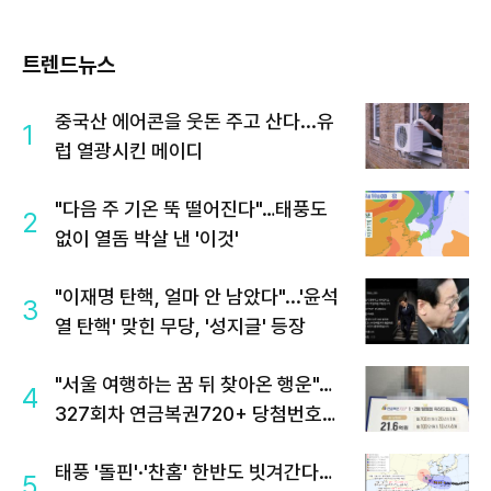
트렌드뉴스
중국산 에어콘을 웃돈 주고 산다...유
1
럽 열광시킨 메이디
"다음 주 기온 뚝 떨어진다"…태풍도
2
없이 열돔 박살 낸 '이것'
"이재명 탄핵, 얼마 안 남았다"...'윤석
3
열 탄핵' 맞힌 무당, '성지글' 등장
"서울 여행하는 꿈 뒤 찾아온 행운"…
4
327회차 연금복권720+ 당첨번호조
회 주목
태풍 '돌핀'·'찬홈' 한반도 빗겨간다…
5