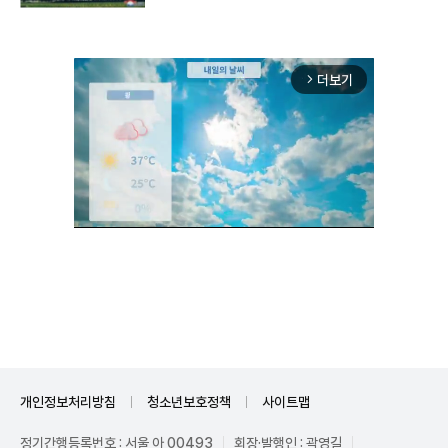
더보기
arrow_forward_ios
Unmute
개인정보처리방침
청소년보호정책
사이트맵
정기간행등록번호 : 서울 아 00493
회장·발행인 : 곽영길