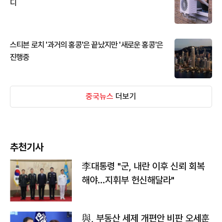
디
스티븐 로치 '과거의 홍콩'은 끝났지만 '새로운 홍콩'은
진행중
중국뉴스
더보기
추천기사
李대통령 "군, 내란 이후 신뢰 회복
해야…지휘부 헌신해달라"
與, 부동산 세제 개편안 비판 오세훈