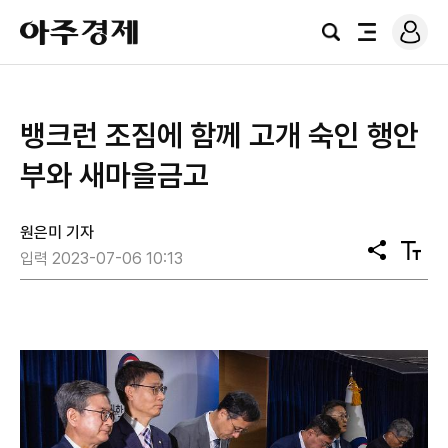
로
아
그
검
전
주
인
색
체
경
메
제
뉴
뱅크런 조짐에 함께 고개 숙인 행안
부와 새마을금고
원은미 기자
공
텍
입력 2023-07-06 10:13
유
스
트
크
기