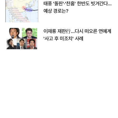
태풍 '돌핀'·'찬홈' 한반도 빗겨간다…
예상 경로는?
이재룡 재판行…다시 떠오른 연예계
'사고 후 미조치' 사례