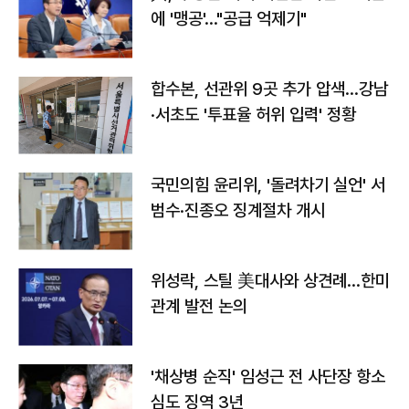
에 '맹공'…"공급 억제기"
합수본, 선관위 9곳 추가 압색…강남
·서초도 '투표율 허위 입력' 정황
국민의힘 윤리위, '돌려차기 실언' 서
범수·진종오 징계절차 개시
위성락, 스틸 美대사와 상견례…한미
관계 발전 논의
'채상병 순직' 임성근 전 사단장 항소
심도 징역 3년