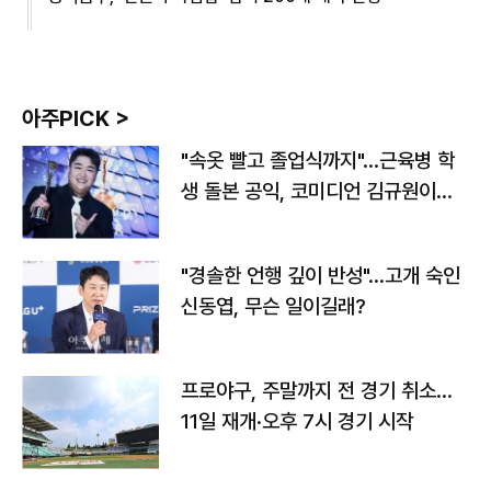
아주PICK >
"속옷 빨고 졸업식까지"…근육병 학
생 돌본 공익, 코미디언 김규원이었
다
"경솔한 언행 깊이 반성"…고개 숙인
신동엽, 무슨 일이길래?
프로야구, 주말까지 전 경기 취소…
11일 재개·오후 7시 경기 시작