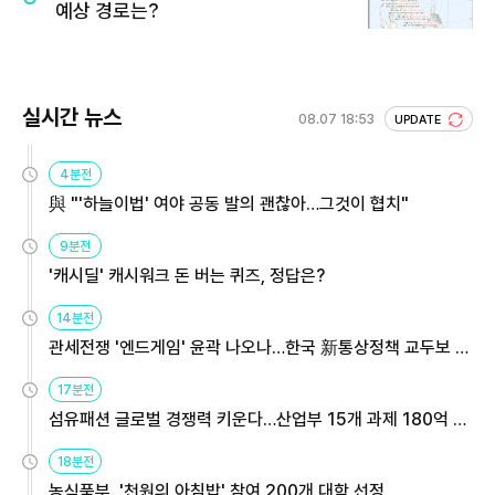
예상 경로는?
실시간 뉴스
08.07 18:53
UPDATE
4분전
與 "'하늘이법' 여야 공동 발의 괜찮아…그것이 협치"
9분전
'캐시딜' 캐시워크 돈 버는 퀴즈, 정답은?
14분전
관세전쟁 '엔드게임' 윤곽 나오나…한국 新통상정책 교두보 활
용해야
17분전
섬유패션 글로벌 경쟁력 키운다…산업부 15개 과제 180억 지
원
18분전
농식품부, '천원의 아침밥' 참여 200개 대학 선정