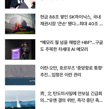
현금 88조 쌓인 SK하이닉스, 국내
채권시장 '큰손' 됐다…최대 40조 투
자
"메모리 월 넘을 해법은 HBF"…구글
도 주목한 차세대 AI 메모리
이란·오만, 호르무즈 '중앙항로 통항'
추진…입항은 이란 관리
靑, 北 탄도미사일에 안보실 긴급회
의…"유엔 결의 위반, 즉각 중단 촉
구"