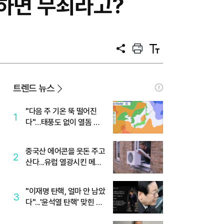
부하면 무죄라고?
공
프
텍
유
린
스
트
트
크
기
트렌드 뉴스
"다음 주 기온 뚝 떨어진
1
다"…태풍도 없이 열돔 박
살 낸 '이것'
중국산 에어콘을 웃돈 주고
2
산다...유럽 열광시킨 메이
디
"이재명 탄핵, 얼마 안 남았
3
다"...'윤석열 탄핵' 맞힌 무
당, '성지글' 등장