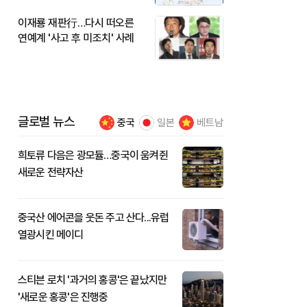
이재룡 재판行…다시 떠오른
연예계 '사고 후 미조치' 사례
글로벌 뉴스
중국
일본
베트남
희토류 다음은 광모듈…중국이 움켜쥔
새로운 전략자산
중국산 에어콘을 웃돈 주고 산다...유럽
열광시킨 메이디
스티븐 로치 '과거의 홍콩'은 끝났지만
'새로운 홍콩'은 진행중