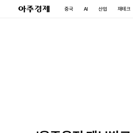
아
중국
AI
산업
재테크
주
경
제