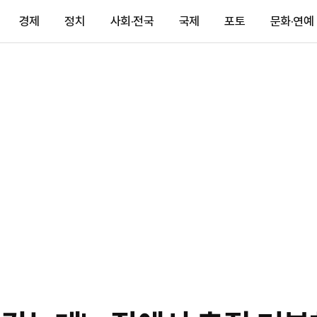
경제
정치
사회·전국
국제
포토
문화·연예