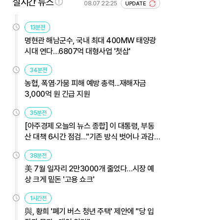
실시간 뉴스
08.07 22:25
UPDATE
13분전
명현관 해남군수, 국내 최대 400MW 태양광
시대 연다…6807억 대형사업 '첫삽'
34분전
농협, 폭염·가뭄 피해 예방 총력...재해자금
3,000억 원 긴급 지원
35분전
[아주경제 오늘의 뉴스 종합] 이 대통령, 부동
산 대책 6시간 점검…"기존 방식 벗어나 과감
히 실행" 外
38분전
美 7월 일자리 2만3000개 줄었다…시장 예
상 크게 밑돈 '고용 쇼크'
1시간전
與, 황희 '폐기 버스 청년 주택' 제안에 "당 입