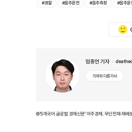
#경찰
#음주운전
#음주측정
#음주운
임종언 기자
deathe
기자의 다른기사
©'5개국어 글로벌 경제신문' 아주경제. 무단전재·재배