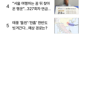
"서울 여행하는 꿈 뒤 찾아
4
온 행운"…327회차 연금
복권720+ 당첨번호조회
주목
태풍 '돌핀'·'찬홈' 한반도
5
빗겨간다…예상 경로는?