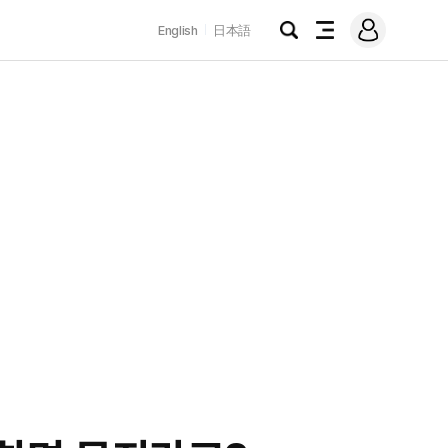
로
English
日本語
그
검
전
인
색
체
메
뉴