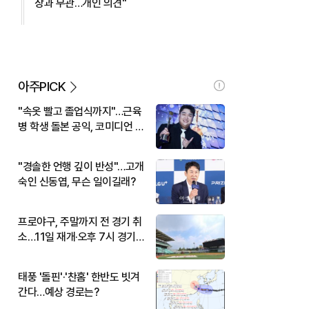
장과 무관…개인 의견"
아주PICK
"속옷 빨고 졸업식까지"…근육
병 학생 돌본 공익, 코미디언 김
규원이었다
"경솔한 언행 깊이 반성"…고개
숙인 신동엽, 무슨 일이길래?
프로야구, 주말까지 전 경기 취
소…11일 재개·오후 7시 경기
시작
태풍 '돌핀'·'찬홈' 한반도 빗겨
간다…예상 경로는?