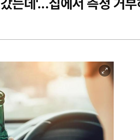
갔는데'...집에서 측정 거
이
미
지
확
대