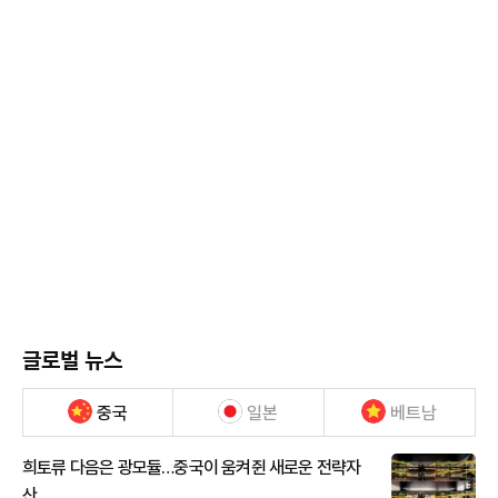
글로벌 뉴스
중국
일본
베트남
희토류 다음은 광모듈…중국이 움켜쥔 새로운 전략자
산