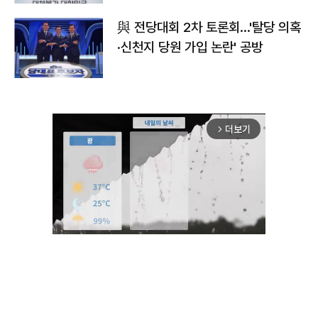
與 전당대회 2차 토론회…'탈당 의혹
·신천지 당원 가입 논란' 공방
더보기
arrow_forward_ios
Mute