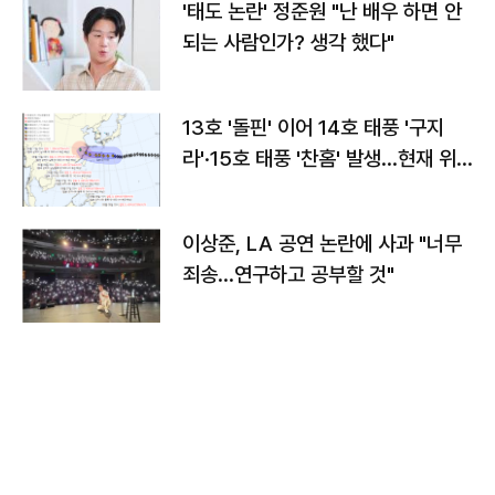
'태도 논란' 정준원 "난 배우 하면 안
되는 사람인가? 생각 했다"
13호 '돌핀' 이어 14호 태풍 '구지
라'·15호 태풍 '찬홈' 발생…현재 위
치와 이동경로는?
이상준, LA 공연 논란에 사과 "너무
죄송…연구하고 공부할 것"