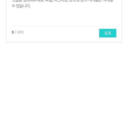
0
/ 300
등록