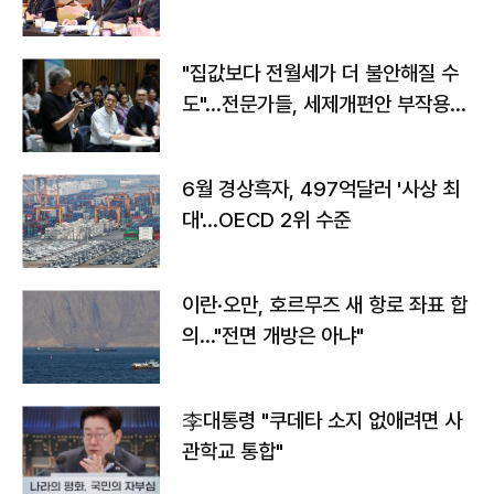
야"
"집값보다 전월세가 더 불안해질 수
도"…전문가들, 세제개편안 부작용
우려
6월 경상흑자, 497억달러 '사상 최
대'…OECD 2위 수준
이란·오만, 호르무즈 새 항로 좌표 합
의…"전면 개방은 아냐"
李대통령 "쿠데타 소지 없애려면 사
관학교 통합"