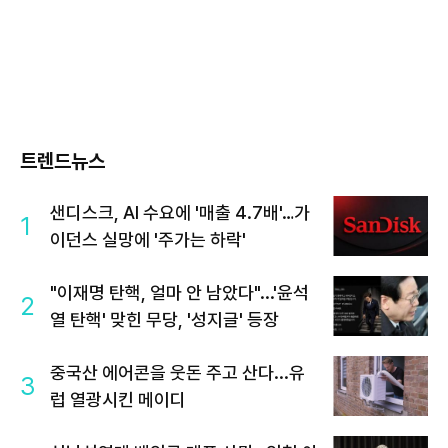
트렌드뉴스
샌디스크, AI 수요에 '매출 4.7배'…가
1
이던스 실망에 '주가는 하락'
"이재명 탄핵, 얼마 안 남았다"...'윤석
2
열 탄핵' 맞힌 무당, '성지글' 등장
중국산 에어콘을 웃돈 주고 산다...유
3
럽 열광시킨 메이디