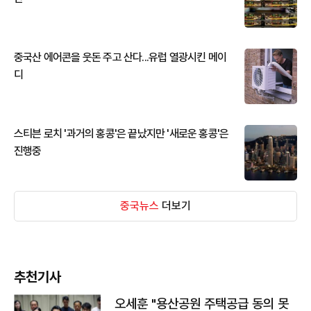
중국산 에어콘을 웃돈 주고 산다...유럽 열광시킨 메이
디
스티븐 로치 '과거의 홍콩'은 끝났지만 '새로운 홍콩'은
진행중
중국뉴스
더보기
추천기사
오세훈 "용산공원 주택공급 동의 못