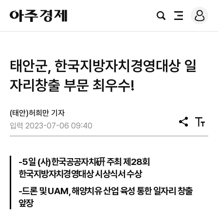
로
아
그
검
전
주
인
색
체
경
메
제
뉴
태안군, 한국지방자치경영대상 일
자리창출 부문 최우수!
(태안)허희만 기자
공
텍
입력 2023-07-06 09:40
유
스
트
크
기
-5일 (사)한국공공자치硏 주최 제28회
한국지방자치경영대상 시상식서 수상
-드론 및 UAM, 해양치유 산업 육성 통한 일자리 창출
앞장