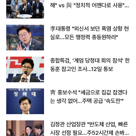
해" vs 與 "정치적 어젠다로 사용"
맞불
李대통령 "외신서 보던 폭염 상황 현
실로…모든 행정력 총동원하라"
종합특검, '계엄 당정대 회의 참석' 한
동훈 참고인 조사...12일 통보
靑 홍보수석 "세금으로 집값 잡겠다
는 생각 없어…주택 공급 '속도전'"
김정관 산업장관 "반도체 산업, 빠른
시장 선점 필요…주52시간제 손봐