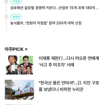
17분전
섬유패션 글로벌 경쟁력 키운다…산업부 15개 과제 180억 지
원
18분전
농식품부, '천원의 아침밥' 참여 200개 대학 선정
아주PICK >
이재룡 재판行…다시 떠오른 연예계
'사고 후 미조치' 사례
"한국산 물은 안마셔"…日 지진 구호
품 보냈더니 비하한 누리꾼