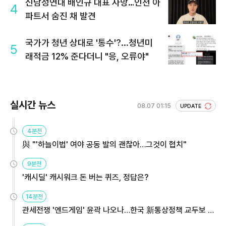
신남성연대 배인규 대표 사망…인천 아
4
파트서 숨진 채 발견
국가가 청년 상대로 '통수'?...청년미
5
래적금 12% 준다더니 "응, 오류야"
실시간 뉴스
08.07 01:15
UPDATE
4분전
與 "'하늘이법' 여야 공동 발의 괜찮아…그것이 협치"
9분전
'캐시딜' 캐시워크 돈 버는 퀴즈, 정답은?
14분전
관세전쟁 '엔드게임' 윤곽 나오나…한국 新통상정책 교두보 활
용해야