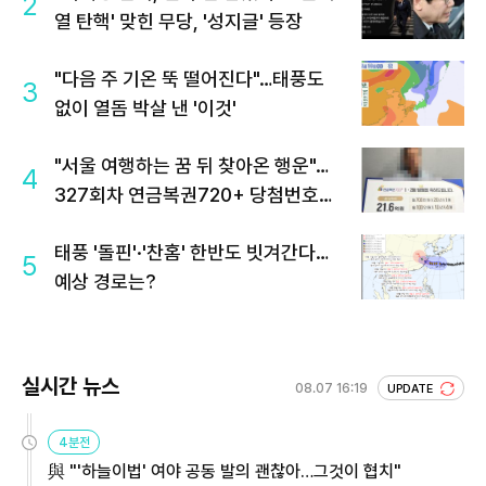
2
열 탄핵' 맞힌 무당, '성지글' 등장
"다음 주 기온 뚝 떨어진다"…태풍도
3
없이 열돔 박살 낸 '이것'
"서울 여행하는 꿈 뒤 찾아온 행운"…
4
327회차 연금복권720+ 당첨번호조
회 주목
태풍 '돌핀'·'찬홈' 한반도 빗겨간다…
5
예상 경로는?
실시간 뉴스
08.07 16:19
UPDATE
4분전
與 "'하늘이법' 여야 공동 발의 괜찮아…그것이 협치"