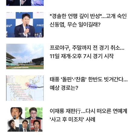
다
"경솔한 언행 깊이 반성"…고개 숙인
신동엽, 무슨 일이길래?
프로야구, 주말까지 전 경기 취소…
11일 재개·오후 7시 경기 시작
태풍 '돌핀'·'찬홈' 한반도 빗겨간다…
예상 경로는?
이재룡 재판行…다시 떠오른 연예계
'사고 후 미조치' 사례