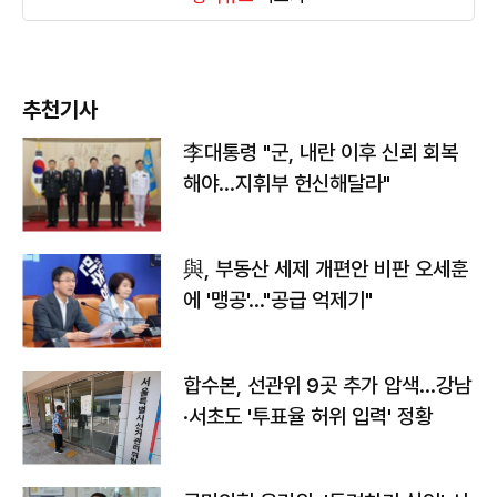
추천기사
李대통령 "군, 내란 이후 신뢰 회복
해야…지휘부 헌신해달라"
與, 부동산 세제 개편안 비판 오세훈
에 '맹공'…"공급 억제기"
합수본, 선관위 9곳 추가 압색…강남
·서초도 '투표율 허위 입력' 정황