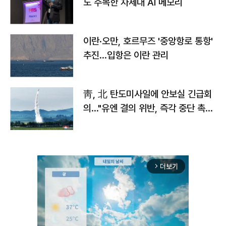
도 주목한 차세대 AI 메모리
이란·오만, 호르무즈 '중앙항로 통항'
추진…입항은 이란 관리
靑, 北 탄도미사일에 안보실 긴급회
의…"유엔 결의 위반, 즉각 중단 촉
구"
더보기
arrow_forward_ios