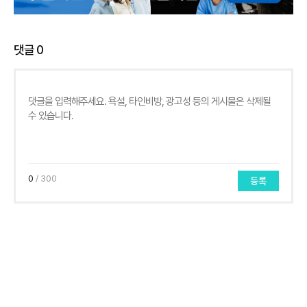
댓글
0
0
/ 300
등록