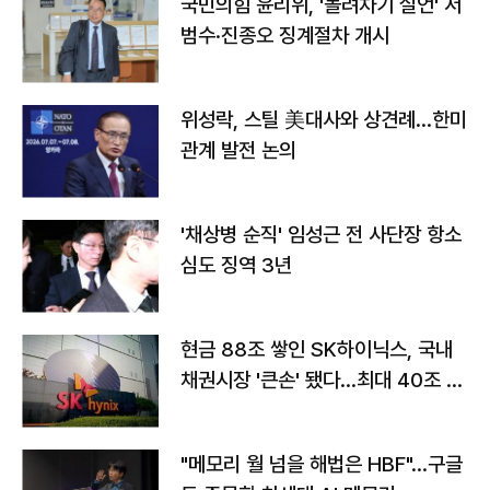
국민의힘 윤리위, '돌려차기 실언' 서
범수·진종오 징계절차 개시
위성락, 스틸 美대사와 상견례…한미
관계 발전 논의
'채상병 순직' 임성근 전 사단장 항소
심도 징역 3년
현금 88조 쌓인 SK하이닉스, 국내
채권시장 '큰손' 됐다…최대 40조 투
자
"메모리 월 넘을 해법은 HBF"…구글