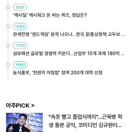
9분전
'캐시딜' 캐시워크 돈 버는 퀴즈, 정답은?
14분전
관세전쟁 '엔드게임' 윤곽 나오나…한국 新통상정책 교두보 활
용해야
17분전
섬유패션 글로벌 경쟁력 키운다…산업부 15개 과제 180억 지
원
18분전
농식품부, '천원의 아침밥' 참여 200개 대학 선정
아주PICK >
"속옷 빨고 졸업식까지"…근육병 학
생 돌본 공익, 코미디언 김규원이었