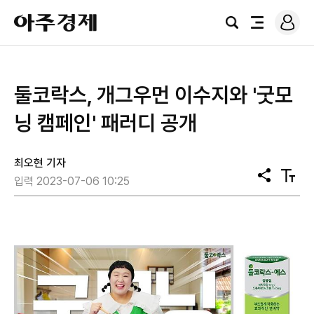
로
아
그
검
전
주
인
색
체
경
메
제
뉴
둘코락스, 개그우먼 이수지와 '굿모
닝 캠페인' 패러디 공개
최오현 기자
공
텍
입력 2023-07-06 10:25
유
스
트
크
기