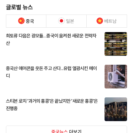
글로벌 뉴스
중국
일본
베트남
희토류 다음은 광모듈…중국이 움켜쥔 새로운 전략자
산
중국산 에어콘을 웃돈 주고 산다...유럽 열광시킨 메이
디
스티븐 로치 '과거의 홍콩'은 끝났지만 '새로운 홍콩'은
진행중
중국뉴스
더보기