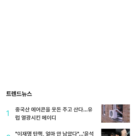
트렌드뉴스
중국산 에어콘을 웃돈 주고 산다...유
1
럽 열광시킨 메이디
"이재명 탄핵, 얼마 안 남았다"...'윤석