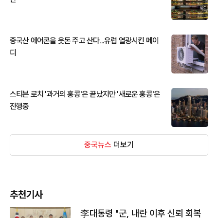
중국산 에어콘을 웃돈 주고 산다...유럽 열광시킨 메이
디
스티븐 로치 '과거의 홍콩'은 끝났지만 '새로운 홍콩'은
진행중
중국뉴스
더보기
추천기사
李대통령 "군, 내란 이후 신뢰 회복