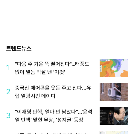
트렌드뉴스
"다음 주 기온 뚝 떨어진다"…태풍도
1
없이 열돔 박살 낸 '이것'
중국산 에어콘을 웃돈 주고 산다...유
2
럽 열광시킨 메이디
"이재명 탄핵, 얼마 안 남았다"...'윤석
3
열 탄핵' 맞힌 무당, '성지글' 등장