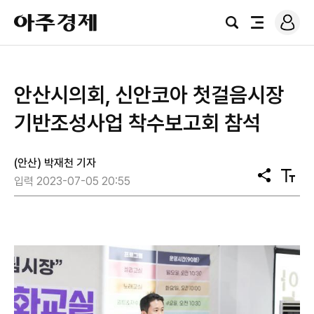
로
아
그
검
전
주
인
색
체
경
메
제
뉴
안산시의회, 신안코아 첫걸음시장
기반조성사업 착수보고회 참석
(안산) 박재천 기자
공
텍
입력 2023-07-05 20:55
유
스
트
크
기