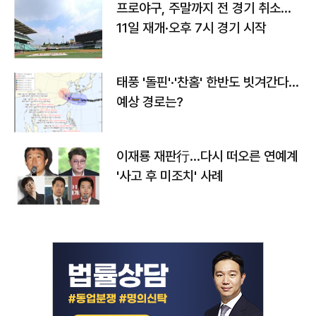
프로야구, 주말까지 전 경기 취소…
11일 재개·오후 7시 경기 시작
태풍 '돌핀'·'찬홈' 한반도 빗겨간다…
예상 경로는?
이재룡 재판行…다시 떠오른 연예계
'사고 후 미조치' 사례