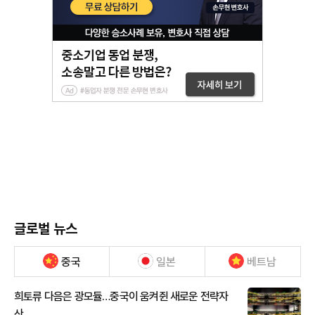
글로벌 뉴스
중국
일본
베트남
희토류 다음은 광모듈…중국이 움켜쥔 새로운 전략자
산