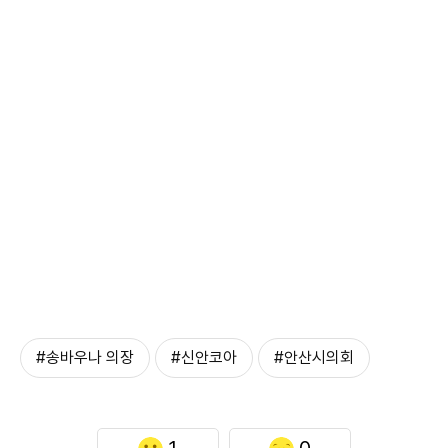
#송바우나 의장
#신안코아
#안산시의회
1
0