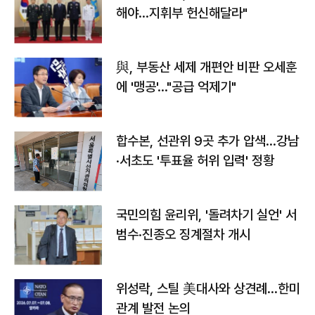
해야…지휘부 헌신해달라"
與, 부동산 세제 개편안 비판 오세훈
에 '맹공'…"공급 억제기"
합수본, 선관위 9곳 추가 압색…강남
·서초도 '투표율 허위 입력' 정황
국민의힘 윤리위, '돌려차기 실언' 서
범수·진종오 징계절차 개시
위성락, 스틸 美대사와 상견례…한미
관계 발전 논의