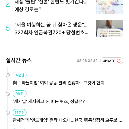
태풍 '돌핀'·'찬홈' 한반도 빗겨간다…
4
예상 경로는?
"서울 여행하는 꿈 뒤 찾아온 행운"…
5
327회차 연금복권720+ 당첨번호조
회 주목
실시간 뉴스
08.08 02:32
UPDATE
4분전
與 "'하늘이법' 여야 공동 발의 괜찮아…그것이 협치"
9분전
'캐시딜' 캐시워크 돈 버는 퀴즈, 정답은?
14분전
관세전쟁 '엔드게임' 윤곽 나오나…한국 新통상정책 교두보 활
용해야