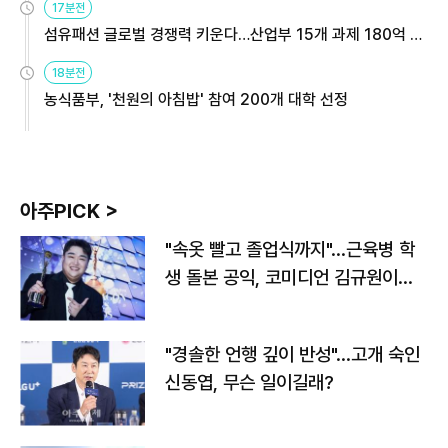
17분전
섬유패션 글로벌 경쟁력 키운다…산업부 15개 과제 180억 지
원
18분전
농식품부, '천원의 아침밥' 참여 200개 대학 선정
아주PICK >
"속옷 빨고 졸업식까지"…근육병 학
생 돌본 공익, 코미디언 김규원이었
다
"경솔한 언행 깊이 반성"…고개 숙인
신동엽, 무슨 일이길래?