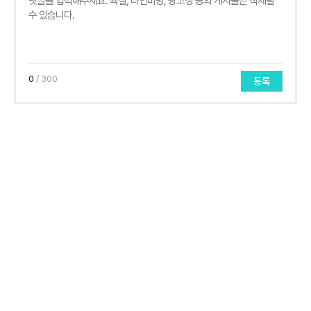
0
/ 300
등록