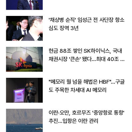
'채상병 순직' 임성근 전 사단장 항소
심도 징역 3년
현금 88조 쌓인 SK하이닉스, 국내
채권시장 '큰손' 됐다…최대 40조 투
자
"메모리 월 넘을 해법은 HBF"…구글
도 주목한 차세대 AI 메모리
이란·오만, 호르무즈 '중앙항로 통항'
추진…입항은 이란 관리