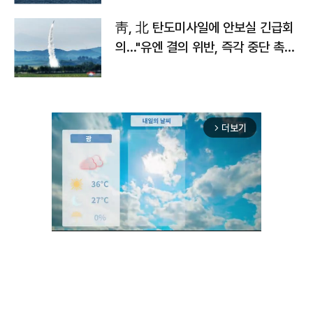
靑, 北 탄도미사일에 안보실 긴급회
의…"유엔 결의 위반, 즉각 중단 촉
구"
더보기
arrow_forward_ios
Mute