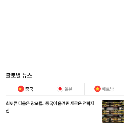
글로벌 뉴스
중국
일본
베트남
희토류 다음은 광모듈…중국이 움켜쥔 새로운 전략자
산