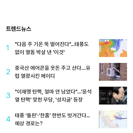
트렌드뉴스
"다음 주 기온 뚝 떨어진다"…태풍도
1
없이 열돔 박살 낸 '이것'
중국산 에어콘을 웃돈 주고 산다...유
2
럽 열광시킨 메이디
"이재명 탄핵, 얼마 안 남았다"...'윤석
3
열 탄핵' 맞힌 무당, '성지글' 등장
태풍 '돌핀'·'찬홈' 한반도 빗겨간다…
4
예상 경로는?