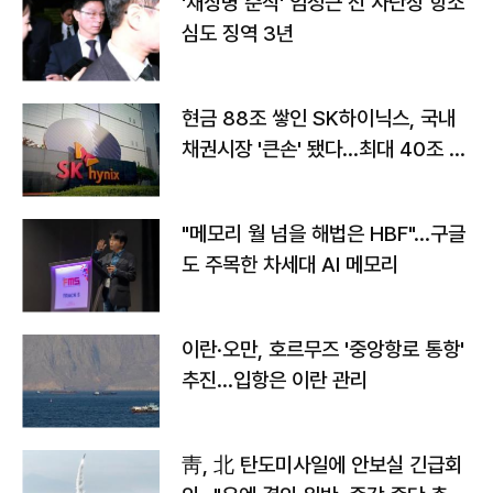
'채상병 순직' 임성근 전 사단장 항소
심도 징역 3년
현금 88조 쌓인 SK하이닉스, 국내
채권시장 '큰손' 됐다…최대 40조 투
자
"메모리 월 넘을 해법은 HBF"…구글
도 주목한 차세대 AI 메모리
이란·오만, 호르무즈 '중앙항로 통항'
추진…입항은 이란 관리
靑, 北 탄도미사일에 안보실 긴급회