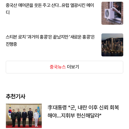
중국산 에어콘을 웃돈 주고 산다...유럽 열광시킨 메이
디
스티븐 로치 '과거의 홍콩'은 끝났지만 '새로운 홍콩'은
진행중
중국뉴스
더보기
추천기사
李대통령 "군, 내란 이후 신뢰 회복
해야…지휘부 헌신해달라"