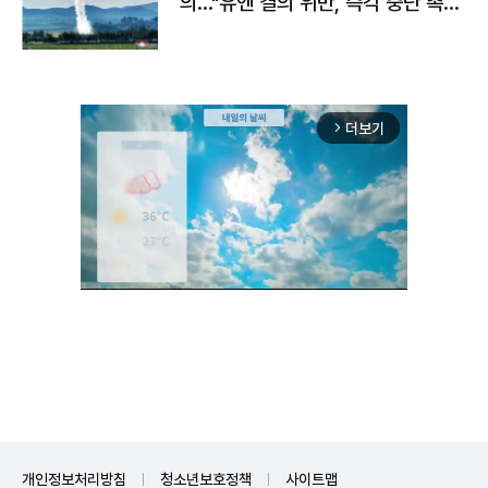
의…"유엔 결의 위반, 즉각 중단 촉
구"
더보기
arrow_forward_ios
Mute
개인정보처리방침
청소년보호정책
사이트맵