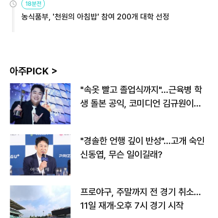
18분전
농식품부, '천원의 아침밥' 참여 200개 대학 선정
아주PICK >
"속옷 빨고 졸업식까지"…근육병 학
생 돌본 공익, 코미디언 김규원이었
다
"경솔한 언행 깊이 반성"…고개 숙인
신동엽, 무슨 일이길래?
프로야구, 주말까지 전 경기 취소…
11일 재개·오후 7시 경기 시작