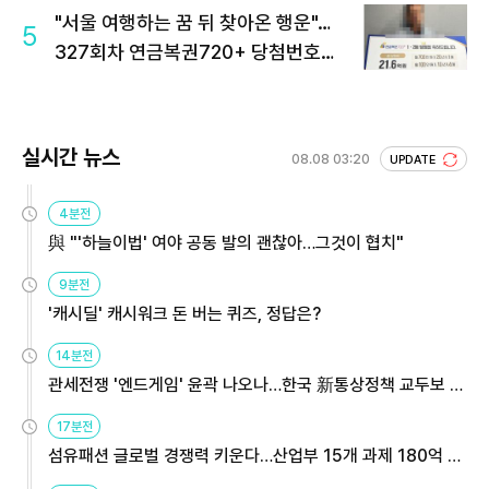
"서울 여행하는 꿈 뒤 찾아온 행운"…
5
327회차 연금복권720+ 당첨번호조
회 주목
실시간 뉴스
08.08 03:20
UPDATE
4분전
與 "'하늘이법' 여야 공동 발의 괜찮아…그것이 협치"
9분전
'캐시딜' 캐시워크 돈 버는 퀴즈, 정답은?
14분전
관세전쟁 '엔드게임' 윤곽 나오나…한국 新통상정책 교두보 활
용해야
17분전
섬유패션 글로벌 경쟁력 키운다…산업부 15개 과제 180억 지
원