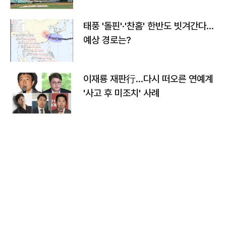
태풍 '돌핀'·'찬홈' 한반도 빗겨간다…
예상 경로는?
이재룡 재판行…다시 떠오른 연예계
'사고 후 미조치' 사례