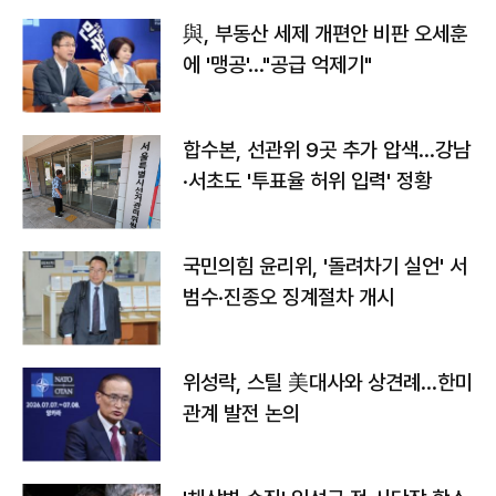
與, 부동산 세제 개편안 비판 오세훈
에 '맹공'…"공급 억제기"
합수본, 선관위 9곳 추가 압색…강남
·서초도 '투표율 허위 입력' 정황
국민의힘 윤리위, '돌려차기 실언' 서
범수·진종오 징계절차 개시
위성락, 스틸 美대사와 상견례…한미
관계 발전 논의