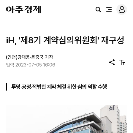
로
아
그
검
전
주
인
색
체
경
메
제
뉴
iH, '제8기 계약심의위원회' 재구성
(인천)강대웅·윤중국 기자
공
텍
입력 2023-07-05 16:06
유
스
트
크
기
투명·공정·적법한 계약 체결 위한 심의 역할 수행