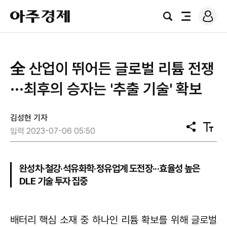
로
아
그
검
전
주
인
색
체
경
메
제
뉴
全 산업이 뛰어든 글로벌 리튬 전쟁
···최후의 승자는 '추출 기술' 확보
김성현 기자
공
텍
입력 2023-07-06 05:50
유
스
트
크
기
완성차·철강·석유화학·정유업계 도전장···효율성 높은
DLE 기술 투자 집중
배터리 핵심 소재 중 하나인 리튬 확보를 위해 글로벌