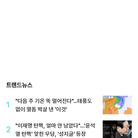
트렌드뉴스
"다음 주 기온 뚝 떨어진다"…태풍도
1
없이 열돔 박살 낸 '이것'
"이재명 탄핵, 얼마 안 남았다"...'윤석
2
열 탄핵' 맞힌 무당, '성지글' 등장