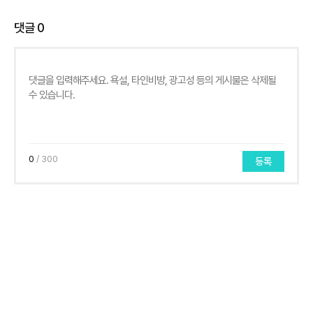
댓글
0
0
/ 300
등록