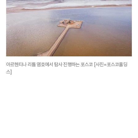
아르헨티나 리튬 염호에서 탐사 진행하는 포스코 [사진=포스코홀딩
스]