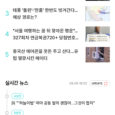
태풍 '돌핀'·'찬홈' 한반도 빗겨간다…
3
예상 경로는?
"서울 여행하는 꿈 뒤 찾아온 행운"…
4
327회차 연금복권720+ 당첨번호조
회 주목
중국산 에어콘을 웃돈 주고 산다...유
5
럽 열광시킨 메이디
실시간 뉴스
08.08 18:23
UPDATE
4분전
與 "'하늘이법' 여야 공동 발의 괜찮아…그것이 협치"
9분전