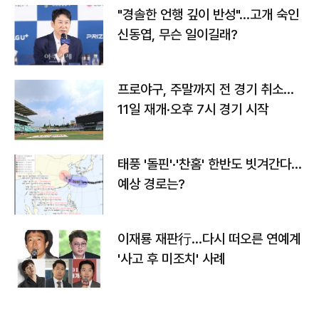
"경솔한 언행 깊이 반성"…고개 숙인
신동엽, 무슨 일이길래?
프로야구, 주말까지 전 경기 취소…
11일 재개·오후 7시 경기 시작
태풍 '돌핀'·'찬홈' 한반도 빗겨간다…
예상 경로는?
이재룡 재판行…다시 떠오른 연예계
'사고 후 미조치' 사례