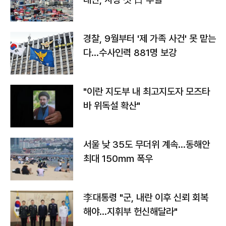
경찰, 9월부터 '제 가족 사건' 못 맡는
다…수사인력 881명 보강
"이란 지도부 내 최고지도자 모즈타
바 위독설 확산"
서울 낮 35도 무더위 계속…동해안
최대 150㎜ 폭우
李대통령 "군, 내란 이후 신뢰 회복
해야…지휘부 헌신해달라"