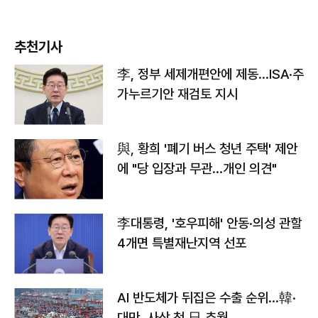
추천기사
李, 정부 세제개편안에 제동…ISA·주
가누르기안 재검토 지시
與, 황희 '폐기 버스 청년 주택' 제안
에 "당 입장과 무관…개인 의견"
李대통령, '호우피해' 안동·의성 관할
4개면 특별재난지역 선포
AI 반도체가 뒤집은 수출 순위…韓·
대만, 사상 첫 日 추월