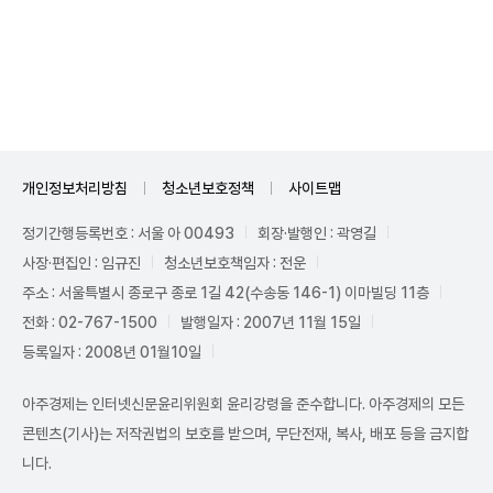
Unmute
개인정보처리방침
청소년보호정책
사이트맵
정기간행등록번호 : 서울 아 00493
회장·발행인 : 곽영길
사장·편집인 : 임규진
청소년보호책임자 : 전운
주소 : 서울특별시 종로구 종로 1길 42(수송동 146-1) 이마빌딩 11층
전화 : 02-767-1500
발행일자 : 2007년 11월 15일
등록일자 : 2008년 01월10일
아주경제는 인터넷신문윤리위원회 윤리강령을 준수합니다. 아주경제의 모든
콘텐츠(기사)는 저작권법의 보호를 받으며, 무단전재, 복사, 배포 등을 금지합
니다.