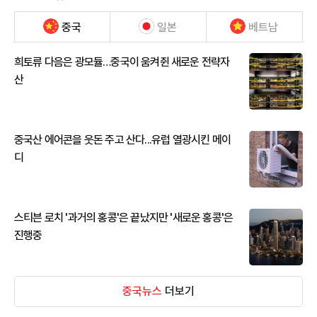
중국
일본
베트남
희토류 다음은 광모듈…중국이 움켜쥔 새로운 전략자
산
중국산 에어콘을 웃돈 주고 산다...유럽 열광시킨 메이
디
스티븐 로치 '과거의 홍콩'은 끝났지만 '새로운 홍콩'은
진행중
중국뉴스
더보기