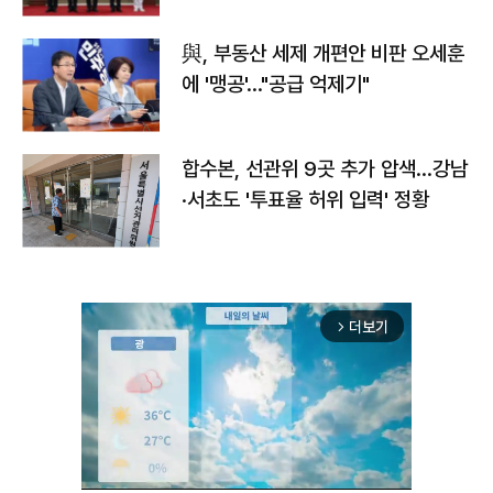
與, 부동산 세제 개편안 비판 오세훈
에 '맹공'…"공급 억제기"
합수본, 선관위 9곳 추가 압색…강남
·서초도 '투표율 허위 입력' 정황
더보기
arrow_forward_ios