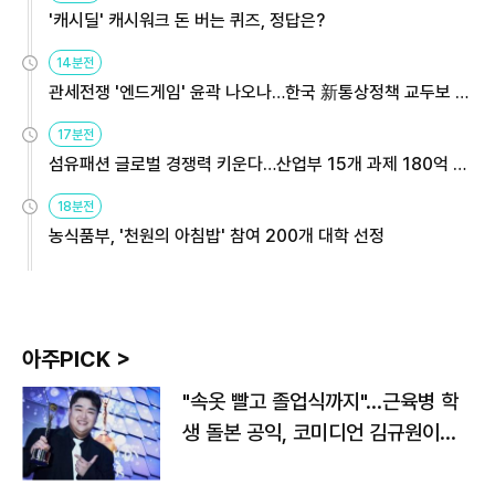
'캐시딜' 캐시워크 돈 버는 퀴즈, 정답은?
14분전
관세전쟁 '엔드게임' 윤곽 나오나…한국 新통상정책 교두보 활
용해야
17분전
섬유패션 글로벌 경쟁력 키운다…산업부 15개 과제 180억 지
원
18분전
농식품부, '천원의 아침밥' 참여 200개 대학 선정
아주PICK >
"속옷 빨고 졸업식까지"…근육병 학
생 돌본 공익, 코미디언 김규원이었
다