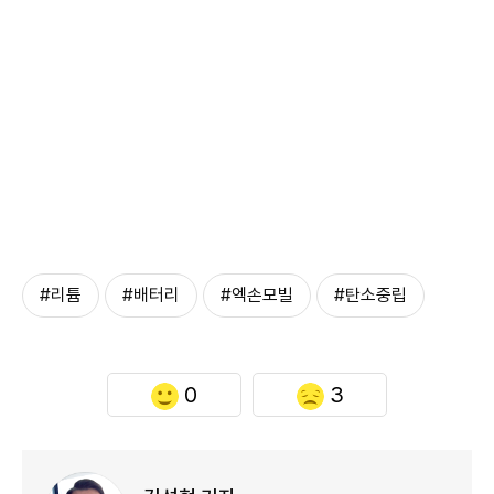
#리튬
#배터리
#엑손모빌
#탄소중립
0
3