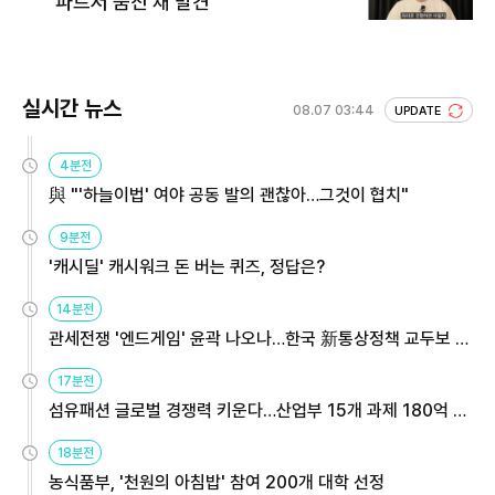
파트서 숨진 채 발견
실시간 뉴스
08.07 03:44
UPDATE
4분전
與 "'하늘이법' 여야 공동 발의 괜찮아…그것이 협치"
9분전
'캐시딜' 캐시워크 돈 버는 퀴즈, 정답은?
14분전
관세전쟁 '엔드게임' 윤곽 나오나…한국 新통상정책 교두보 활
용해야
17분전
섬유패션 글로벌 경쟁력 키운다…산업부 15개 과제 180억 지
원
18분전
농식품부, '천원의 아침밥' 참여 200개 대학 선정