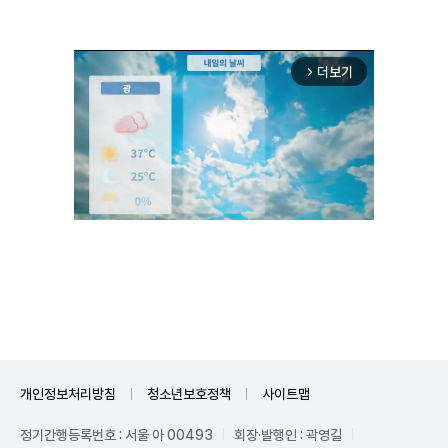
더보기
arrow_forward_ios
Mute
개인정보처리방침
청소년보호정책
사이트맵
정기간행등록번호 : 서울 아 00493
회장·발행인 : 곽영길