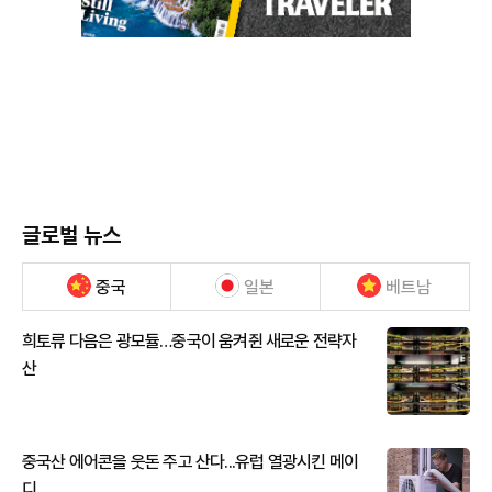
글로벌 뉴스
중국
일본
베트남
희토류 다음은 광모듈…중국이 움켜쥔 새로운 전략자
산
중국산 에어콘을 웃돈 주고 산다...유럽 열광시킨 메이
디