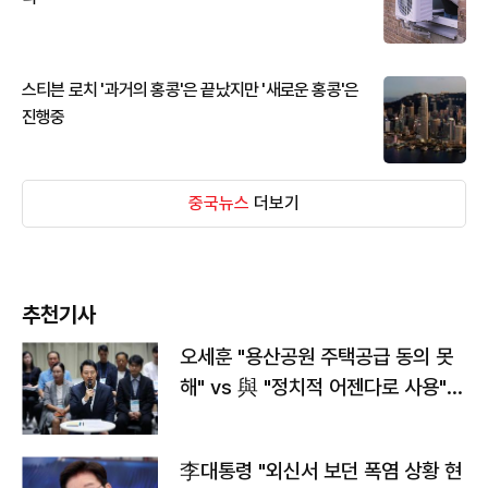
스티븐 로치 '과거의 홍콩'은 끝났지만 '새로운 홍콩'은
진행중
중국뉴스
더보기
추천기사
오세훈 "용산공원 주택공급 동의 못
해" vs 與 "정치적 어젠다로 사용"
맞불
李대통령 "외신서 보던 폭염 상황 현