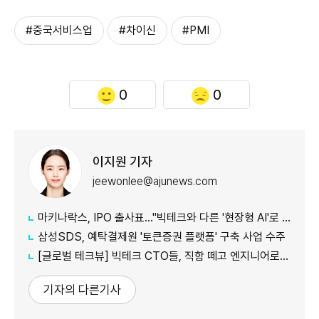
#중국서비스업
#차이신
#PMI
0
0
이지원 기자
jeewonlee@ajunews.com
마키나락스, IPO 출사표…"빅테크와 다른 '현장형 AI'로 승부"
삼성SDS, 예탁결제원 '토큰증권 플랫폼' 구축 사업 수주
[글로벌 테크뷰] 빅테크 CTO들, 직함 떼고 엔지니어로 유턴...'앤트로픽행 러시' 이유는
기자의 다른기사