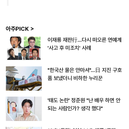
아주PICK >
이재룡 재판行…다시 떠오른 연예계
'사고 후 미조치' 사례
"한국산 물은 안마셔"…日 지진 구호
품 보냈더니 비하한 누리꾼
'태도 논란' 정준원 "난 배우 하면 안
되는 사람인가? 생각 했다"