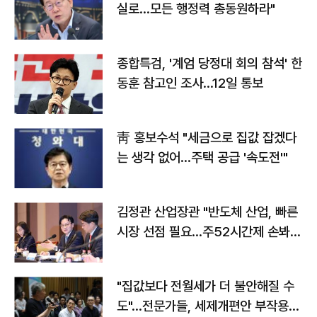
실로…모든 행정력 총동원하라"
종합특검, '계엄 당정대 회의 참석' 한
동훈 참고인 조사...12일 통보
靑 홍보수석 "세금으로 집값 잡겠다
는 생각 없어…주택 공급 '속도전'"
김정관 산업장관 "반도체 산업, 빠른
시장 선점 필요…주52시간제 손봐
야"
"집값보다 전월세가 더 불안해질 수
도"…전문가들, 세제개편안 부작용