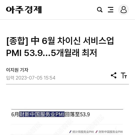
로
아
그
검
전
주
인
색
체
경
메
제
뉴
[종합] 中 6월 차이신 서비스업
PMI 53.9...5개월래 최저
이지원 기자
공
텍
입력 2023-07-05 15:54
유
스
트
크
기