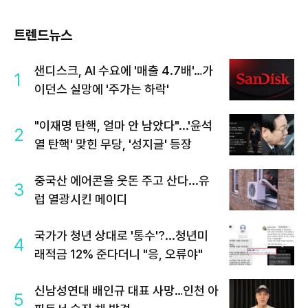
트렌드뉴스
샌디스크, AI 수요에 '매출 4.7배'…가
1
이던스 실망에 '주가는 하락'
"이재명 탄핵, 얼마 안 남았다"...'윤석
2
열 탄핵' 맞힌 무당, '성지글' 등장
중국산 에어콘을 웃돈 주고 산다...유
3
럽 열광시킨 메이디
국가가 청년 상대로 '통수'?...청년미
4
래적금 12% 준다더니 "응, 오류야"
신남성연대 배인규 대표 사망…인천 아
5