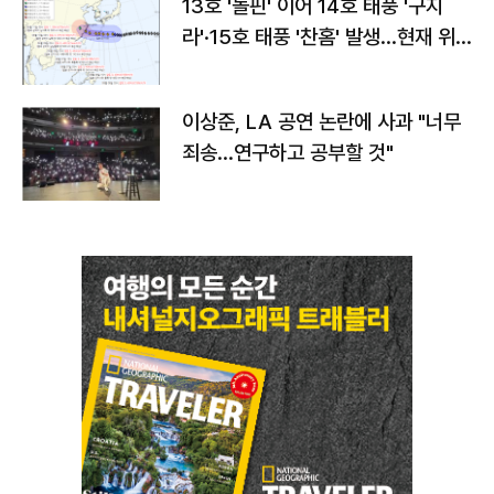
13호 '돌핀' 이어 14호 태풍 '구지
라'·15호 태풍 '찬홈' 발생…현재 위
치와 이동경로는?
이상준, LA 공연 논란에 사과 "너무
죄송…연구하고 공부할 것"