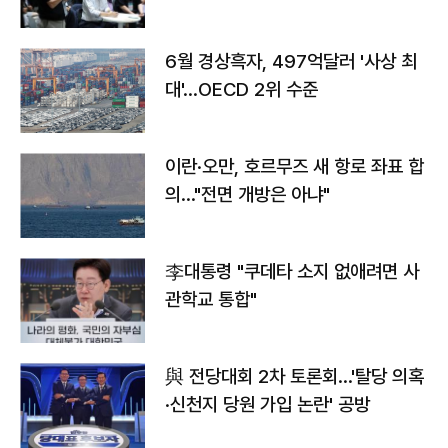
우려
6월 경상흑자, 497억달러 '사상 최
대'…OECD 2위 수준
이란·오만, 호르무즈 새 항로 좌표 합
의…"전면 개방은 아냐"
李대통령 "쿠데타 소지 없애려면 사
관학교 통합"
與 전당대회 2차 토론회…'탈당 의혹
·신천지 당원 가입 논란' 공방