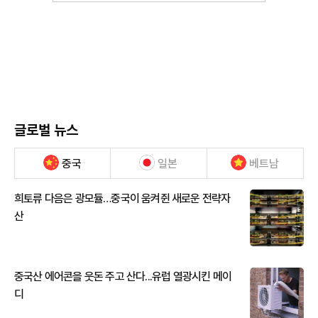
글로벌 뉴스
중국
일본
베트남
희토류 다음은 광모듈…중국이 움켜쥔 새로운 전략자
산
중국산 에어콘을 웃돈 주고 산다...유럽 열광시킨 메이
디