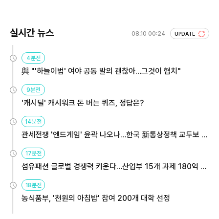
실시간 뉴스
08.10 00:24
UPDATE
4분전
與 "'하늘이법' 여야 공동 발의 괜찮아…그것이 협치"
9분전
'캐시딜' 캐시워크 돈 버는 퀴즈, 정답은?
14분전
관세전쟁 '엔드게임' 윤곽 나오나…한국 新통상정책 교두보 활
용해야
17분전
섬유패션 글로벌 경쟁력 키운다…산업부 15개 과제 180억 지
원
18분전
농식품부, '천원의 아침밥' 참여 200개 대학 선정