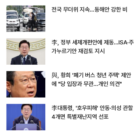
전국 무더위 지속…동해안 강한 비
李, 정부 세제개편안에 제동…ISA·주
가누르기안 재검토 지시
與, 황희 '폐기 버스 청년 주택' 제안
에 "당 입장과 무관…개인 의견"
李대통령, '호우피해' 안동·의성 관할
4개면 특별재난지역 선포