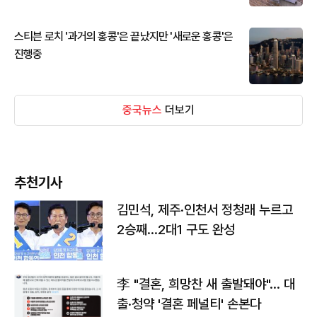
스티븐 로치 '과거의 홍콩'은 끝났지만 '새로운 홍콩'은
진행중
중국뉴스
더보기
추천기사
김민석, 제주·인천서 정청래 누르고
2승째…2대1 구도 완성
李 "결혼, 희망찬 새 출발돼야"… 대
출·청약 '결혼 페널티' 손본다