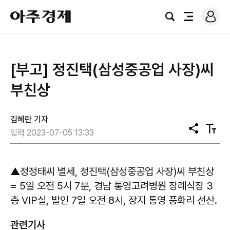
로
아
그
검
전
주
인
색
체
경
메
제
뉴
[부고] 정진택(삼성중공업 사장)씨
부친상
김혜란 기자
공
텍
입력 2023-07-05 13:33
유
스
트
크
기
▲정정태씨 별세, 정진택(삼성중공업 사장)씨 부친상
= 5일 오전 5시 7분, 경남 통영고려병원 장례식장 3
층 VIP실, 발인 7일 오전 8시, 장지 통영 풍화리 선산.
관련기사