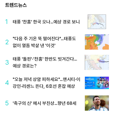
트렌드뉴스
1
태풍 '찬홈' 한국 오나…예상 경로 보니
"다음 주 기온 뚝 떨어진다"…태풍도
2
없이 열돔 박살 낸 '이것'
태풍 '돌핀'·'찬홈' 한반도 빗겨간다…
3
예상 경로는?
"오늘 저녁 상암 피하세요"…맨시티·이
4
강인·리센느 뜬다, 6호선 혼잡 예상
5
'축구의 신' 메시 부친상…향년 68세