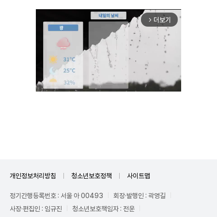
더보기
arrow_forward_ios
Unmute
개인정보처리방침
청소년보호정책
사이트맵
정기간행등록번호 : 서울 아 00493
회장·발행인 : 곽영길
사장·편집인 : 임규진
청소년보호책임자 : 전운