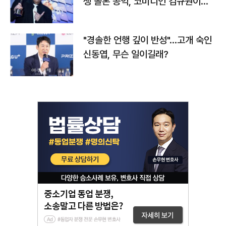
생 돌본 공익, 코미디언 김규원이었
다
"경솔한 언행 깊이 반성"…고개 숙인
신동엽, 무슨 일이길래?