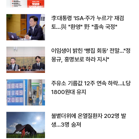
李대통령 'ISA·주가 누르기' 재검
토…與 "환영" 野 "졸속 국정"
이임생이 밝힌 '빵집 회동' 전말…"정
몽규, 홍명보로 하라 지시"
주유소 기름값 12주 연속 하락…L당
1800원대 유지
불볕더위에 온열질환자 202명 발
생…3명 숨져