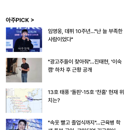
아주PICK >
임영웅, 데뷔 10주년…"난 늘 부족한
사람이었다"
"광고주들이 찾아줘"…진태현, '이숙
캠' 하차 후 근황 공개
13호 태풍 '돌핀'·15호 '찬홈' 현재 위
치는?
"속옷 빨고 졸업식까지"…근육병 학