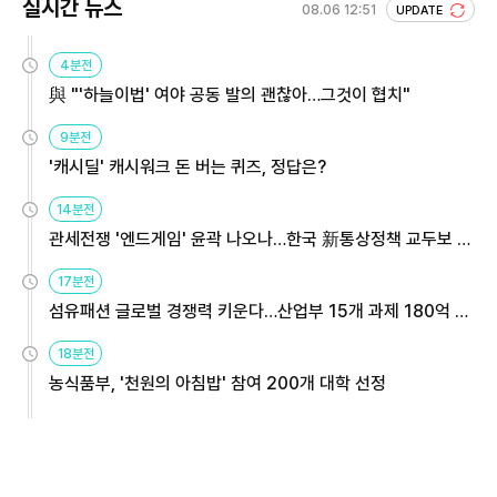
실시간 뉴스
08.06 12:51
UPDATE
4분전
與 "'하늘이법' 여야 공동 발의 괜찮아…그것이 협치"
9분전
'캐시딜' 캐시워크 돈 버는 퀴즈, 정답은?
14분전
관세전쟁 '엔드게임' 윤곽 나오나…한국 新통상정책 교두보 활
용해야
17분전
섬유패션 글로벌 경쟁력 키운다…산업부 15개 과제 180억 지
원
18분전
농식품부, '천원의 아침밥' 참여 200개 대학 선정