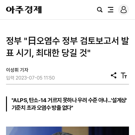
로
아
그
검
전
주
인
색
체
경
메
제
뉴
정부 "日오염수 정부 검토보고서 발
표 시기, 최대한 당길 것"
이성휘 기자
공
텍
입력 2023-07-05 11:50
유
스
트
크
기
"ALPS, 탄소-14 거르지 못하나 우려 수준 아냐...'설계상'
기준치 초과 오염수 방출 없다"