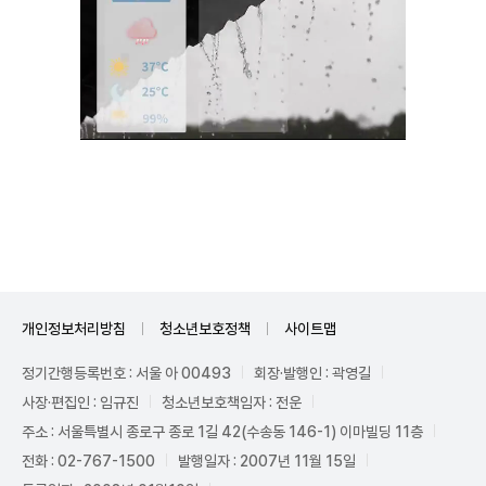
Unmute
개인정보처리방침
청소년보호정책
사이트맵
정기간행등록번호 : 서울 아 00493
회장·발행인 : 곽영길
사장·편집인 : 임규진
청소년보호책임자 : 전운
주소 : 서울특별시 종로구 종로 1길 42(수송동 146-1) 이마빌딩 11층
전화 : 02-767-1500
발행일자 : 2007년 11월 15일