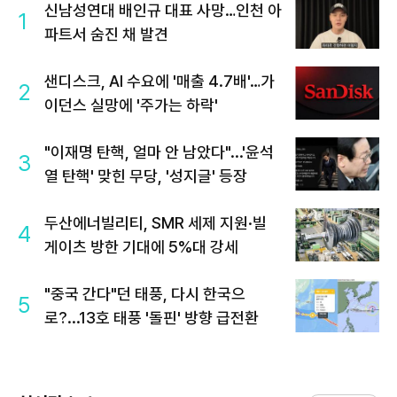
신남성연대 배인규 대표 사망…인천 아
1
파트서 숨진 채 발견
샌디스크, AI 수요에 '매출 4.7배'…가
2
이던스 실망에 '주가는 하락'
"이재명 탄핵, 얼마 안 남았다"...'윤석
3
열 탄핵' 맞힌 무당, '성지글' 등장
두산에너빌리티, SMR 세제 지원·빌
4
게이츠 방한 기대에 5%대 강세
"중국 간다"던 태풍, 다시 한국으
5
로?...13호 태풍 '돌핀' 방향 급전환