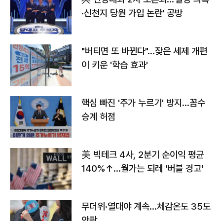
·신천지 당원 가입 논란' 공방
"버티면 또 바뀐다"…잦은 세제 개편
이 키운 '학습 효과'
핵심 빠진 '주가 누르기' 방지…꼼수
승계 허점
美 빅테크 4사, 2분기 순이익 평균
140%↑…월가는 되레 '버블 경고'
무더위·열대야 계속…체감온도 35도
안팎