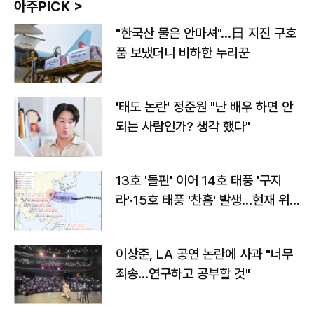
아주PICK >
"한국산 물은 안마셔"…日 지진 구호
품 보냈더니 비하한 누리꾼
'태도 논란' 정준원 "난 배우 하면 안
되는 사람인가? 생각 했다"
13호 '돌핀' 이어 14호 태풍 '구지
라'·15호 태풍 '찬홈' 발생…현재 위
치와 이동경로는?
이상준, LA 공연 논란에 사과 "너무
죄송…연구하고 공부할 것"