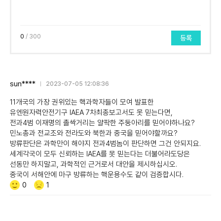
0
/ 300
등록
sun****
2023-07-05 12:08:36
11개국의 가장 권위있는 핵과학자들이 모여 발표한
유엔원자력안전기구 IAEA 7차최종보고서도 못 믿는다면,
전과4범 이재명의 촐싹거리는 얄팍한 주둥아리를 믿어야하나요?
민노총과 전교조와 전라도와 북한과 중국을 믿어야할까요?
방류판단은 과학만이 해야지 전과4범놈이 판단하면 그건 안되지요.
세계각국이 모두 신뢰하는 IAEA를 못 믿는다는 더불어라도당은
선동만 하지말고, 과학적인 근거로서 대안을 제시하십시오.
중국이 서해안에 마구 방류하는 핵운용수도 같이 검증합시다.
Like/Dislike
공
비
0
1
감
공
감