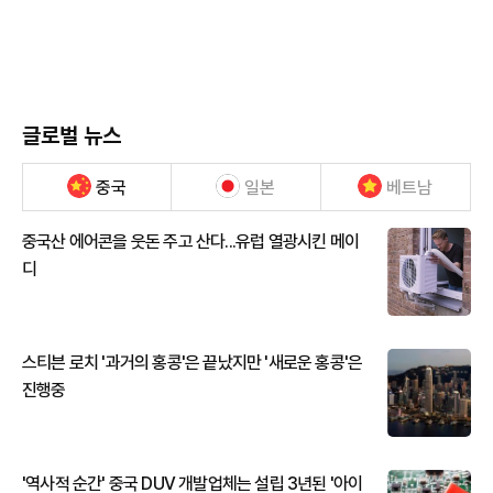
글로벌 뉴스
중국
일본
베트남
중국산 에어콘을 웃돈 주고 산다...유럽 열광시킨 메이
디
스티븐 로치 '과거의 홍콩'은 끝났지만 '새로운 홍콩'은
진행중
'역사적 순간' 중국 DUV 개발업체는 설립 3년된 '아이