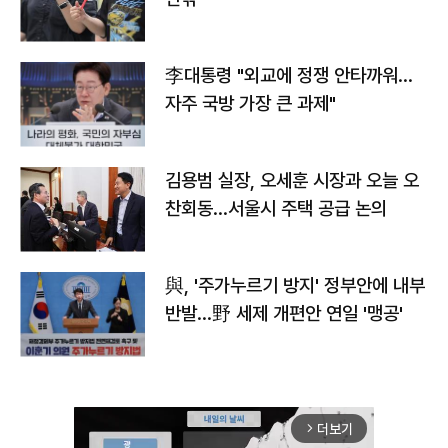
李대통령 "외교에 정쟁 안타까워…
자주 국방 가장 큰 과제"
김용범 실장, 오세훈 시장과 오늘 오
찬회동...서울시 주택 공급 논의
與, '주가누르기 방지' 정부안에 내부
반발…野 세제 개편안 연일 '맹공'
더보기
arrow_forward_ios