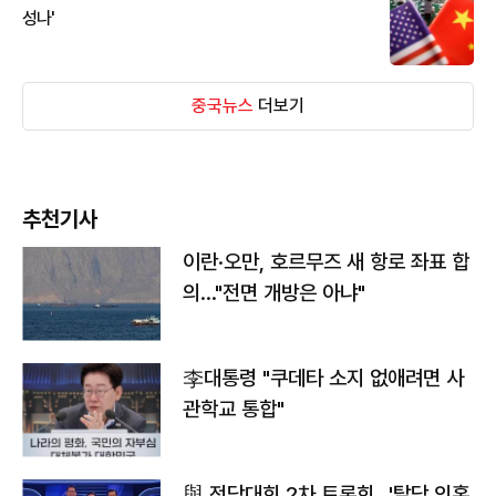
성나'
중국뉴스
더보기
추천기사
이란·오만, 호르무즈 새 항로 좌표 합
의…"전면 개방은 아냐"
李대통령 "쿠데타 소지 없애려면 사
관학교 통합"
與 전당대회 2차 토론회…'탈당 의혹