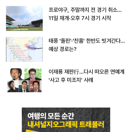
프로야구, 주말까지 전 경기 취소…
11일 재개·오후 7시 경기 시작
태풍 '돌핀'·'찬홈' 한반도 빗겨간다…
예상 경로는?
이재룡 재판行…다시 떠오른 연예계
'사고 후 미조치' 사례