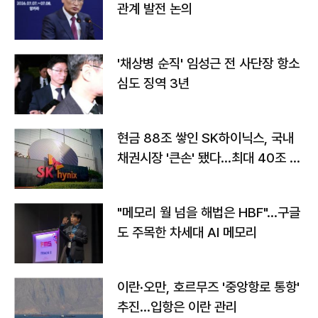
관계 발전 논의
'채상병 순직' 임성근 전 사단장 항소
심도 징역 3년
현금 88조 쌓인 SK하이닉스, 국내
채권시장 '큰손' 됐다…최대 40조 투
자
"메모리 월 넘을 해법은 HBF"…구글
도 주목한 차세대 AI 메모리
이란·오만, 호르무즈 '중앙항로 통항'
추진…입항은 이란 관리