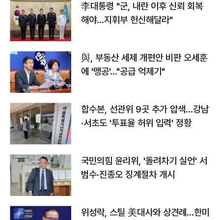
李대통령 "군, 내란 이후 신뢰 회복
해야…지휘부 헌신해달라"
與, 부동산 세제 개편안 비판 오세훈
에 '맹공'…"공급 억제기"
합수본, 선관위 9곳 추가 압색…강남
·서초도 '투표율 허위 입력' 정황
국민의힘 윤리위, '돌려차기 실언' 서
범수·진종오 징계절차 개시
위성락, 스틸 美대사와 상견례…한미