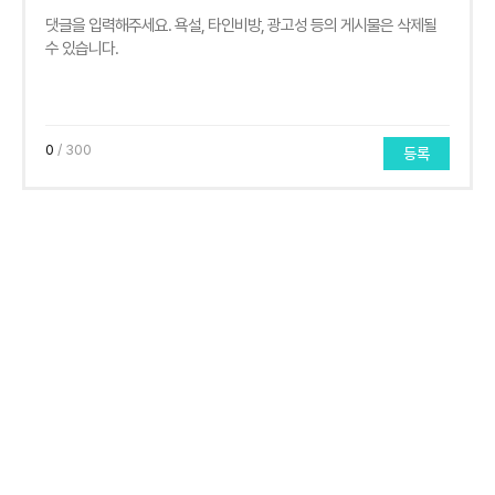
0
/ 300
등록