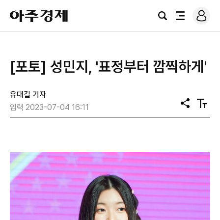
로
아
그
검
전
주
인
색
체
경
메
제
뉴
[포토] 성민지, '표정부터 깜찍하게'
유대길 기자
공
텍
입력 2023-07-04 16:11
유
스
트
크
기