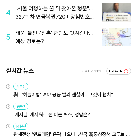
"서울 여행하는 꿈 뒤 찾아온 행운"…
4
327회차 연금복권720+ 당첨번호조
회 주목
태풍 '돌핀'·'찬홈' 한반도 빗겨간다…
5
예상 경로는?
실시간 뉴스
08.07 21:25
UPDATE
4분전
與 "'하늘이법' 여야 공동 발의 괜찮아…그것이 협치"
9분전
'캐시딜' 캐시워크 돈 버는 퀴즈, 정답은?
14분전
관세전쟁 '엔드게임' 윤곽 나오나…한국 新통상정책 교두보 활