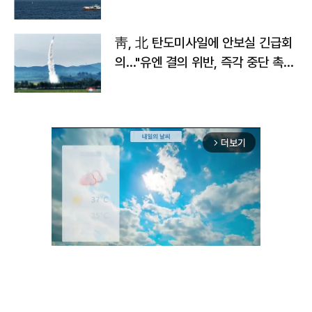
靑, 北 탄도미사일에 안보실 긴급회
의…"유엔 결의 위반, 즉각 중단 촉
구"
더보기
arrow_forward_ios
Unmute