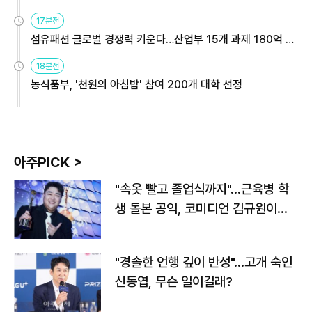
용해야
17분전
섬유패션 글로벌 경쟁력 키운다…산업부 15개 과제 180억 지
원
18분전
농식품부, '천원의 아침밥' 참여 200개 대학 선정
아주PICK >
"속옷 빨고 졸업식까지"…근육병 학
생 돌본 공익, 코미디언 김규원이었
다
"경솔한 언행 깊이 반성"…고개 숙인
신동엽, 무슨 일이길래?