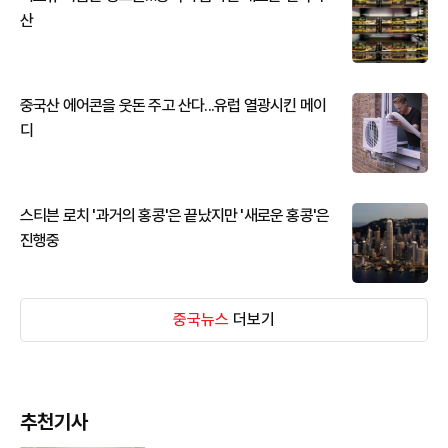
산
중국산 에어콘을 웃돈 주고 산다...유럽 열광시킨 메이
디
스티븐 로치 '과거의 홍콩'은 끝났지만 '새로운 홍콩'은
진행중
중국뉴스
더보기
추천기사