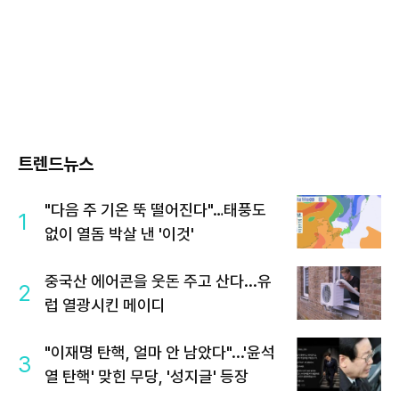
트렌드뉴스
"다음 주 기온 뚝 떨어진다"…태풍도
1
없이 열돔 박살 낸 '이것'
중국산 에어콘을 웃돈 주고 산다...유
2
럽 열광시킨 메이디
"이재명 탄핵, 얼마 안 남았다"...'윤석
3
열 탄핵' 맞힌 무당, '성지글' 등장