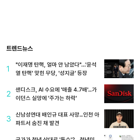
트렌드뉴스
"이재명 탄핵, 얼마 안 남았다"...'윤석
1
열 탄핵' 맞힌 무당, '성지글' 등장
샌디스크, AI 수요에 '매출 4.7배'…가
2
이던스 실망에 '주가는 하락'
신남성연대 배인규 대표 사망…인천 아
3
파트서 숨진 채 발견
국가가 청년 상대로 '통수'?...청년미