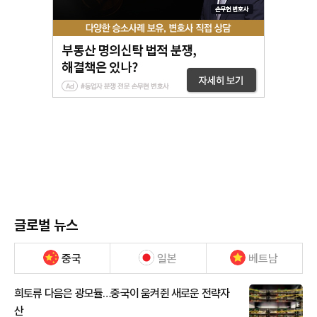
글로벌 뉴스
중국
일본
베트남
희토류 다음은 광모듈…중국이 움켜쥔 새로운 전략자
산