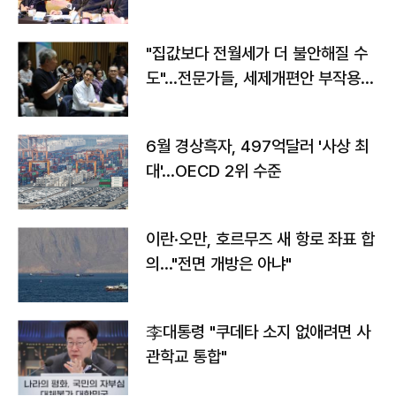
야"
"집값보다 전월세가 더 불안해질 수
도"…전문가들, 세제개편안 부작용
우려
6월 경상흑자, 497억달러 '사상 최
대'…OECD 2위 수준
이란·오만, 호르무즈 새 항로 좌표 합
의…"전면 개방은 아냐"
李대통령 "쿠데타 소지 없애려면 사
관학교 통합"