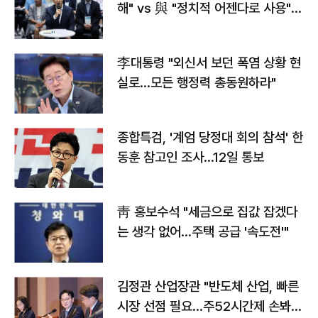
해" vs 與 "정치적 어젠다로 사용"
맞불
李대통령 "외신서 보던 폭염 상황 현
실로…모든 행정력 총동원하라"
종합특검, '계엄 당정대 회의 참석' 한
동훈 참고인 조사...12일 통보
靑 홍보수석 "세금으로 집값 잡겠다
는 생각 없어…주택 공급 '속도전'"
김정관 산업장관 "반도체 산업, 빠른
시장 선점 필요…주52시간제 손봐