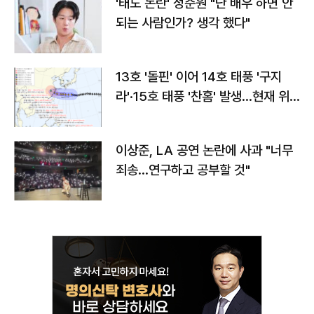
'태도 논란' 정준원 "난 배우 하면 안
되는 사람인가? 생각 했다"
13호 '돌핀' 이어 14호 태풍 '구지
라'·15호 태풍 '찬홈' 발생…현재 위
치와 이동경로는?
이상준, LA 공연 논란에 사과 "너무
죄송…연구하고 공부할 것"