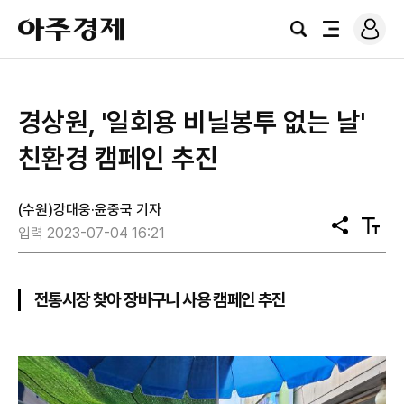
로
아
그
검
전
주
인
색
체
경
메
제
뉴
경상원, '일회용 비닐봉투 없는 날'
친환경 캠페인 추진
(수원)강대웅·윤중국 기자
공
텍
입력 2023-07-04 16:21
유
스
트
크
기
전통시장 찾아 장바구니 사용 캠페인 추진