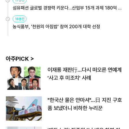
17분전
섬유패션 글로벌 경쟁력 키운다…산업부 15개 과제 180억 지
원
18분전
농식품부, '천원의 아침밥' 참여 200개 대학 선정
아주PICK >
이재룡 재판行…다시 떠오른 연예계
'사고 후 미조치' 사례
"한국산 물은 안마셔"…日 지진 구호
품 보냈더니 비하한 누리꾼