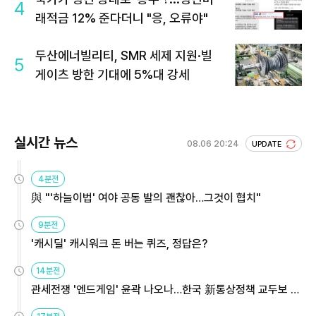
4
래적금 12% 준다더니 "응, 오류야"
두산에너빌리티, SMR 세제 지원·빌
5
게이츠 방한 기대에 5%대 강세
실시간 뉴스
08.06 20:24
UPDATE
4분전
與 "'하늘이법' 여야 공동 발의 괜찮아…그것이 협치"
9분전
'캐시딜' 캐시워크 돈 버는 퀴즈, 정답은?
14분전
관세전쟁 '엔드게임' 윤곽 나오나…한국 新통상정책 교두보 활
용해야