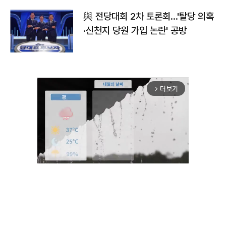
與 전당대회 2차 토론회…'탈당 의혹
·신천지 당원 가입 논란' 공방
더보기
arrow_forward_ios
Unmute