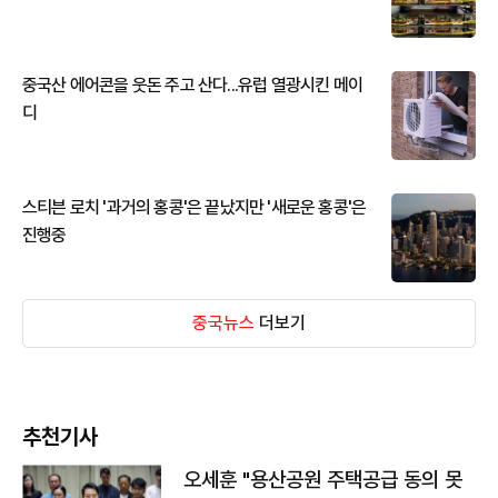
중국산 에어콘을 웃돈 주고 산다...유럽 열광시킨 메이
디
스티븐 로치 '과거의 홍콩'은 끝났지만 '새로운 홍콩'은
진행중
중국뉴스
더보기
추천기사
오세훈 "용산공원 주택공급 동의 못