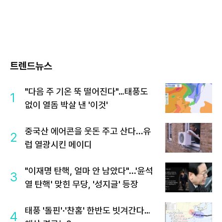
트렌드뉴스
"다음 주 기온 뚝 떨어진다"…태풍도
1
없이 열돔 박살 낸 '이것'
중국산 에어콘을 웃돈 주고 산다...유
2
럽 열광시킨 메이디
"이재명 탄핵, 얼마 안 남았다"...'윤석
3
열 탄핵' 맞힌 무당, '성지글' 등장
태풍 '돌핀'·'찬홈' 한반도 빗겨간다…
4