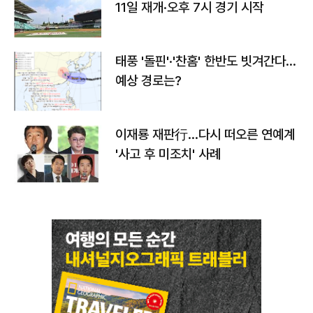
11일 재개·오후 7시 경기 시작
태풍 '돌핀'·'찬홈' 한반도 빗겨간다…
예상 경로는?
이재룡 재판行…다시 떠오른 연예계
'사고 후 미조치' 사례