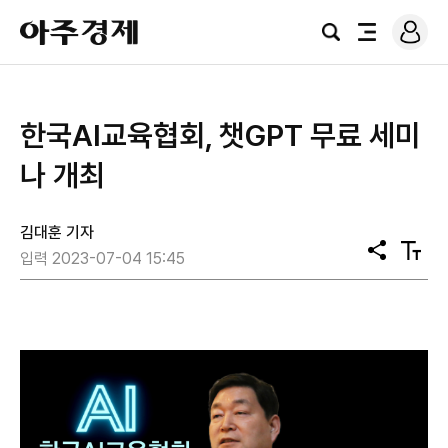
로
아
그
검
전
주
인
색
체
경
메
제
뉴
한국AI교육협회, 챗GPT 무료 세미
나 개최
김대훈 기자
공
텍
입력 2023-07-04 15:45
유
스
트
크
기