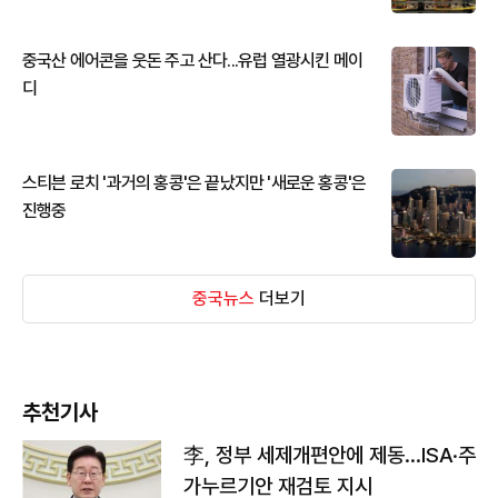
중국산 에어콘을 웃돈 주고 산다...유럽 열광시킨 메이
디
스티븐 로치 '과거의 홍콩'은 끝났지만 '새로운 홍콩'은
진행중
중국뉴스
더보기
추천기사
李, 정부 세제개편안에 제동…ISA·주
가누르기안 재검토 지시