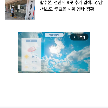
합수본, 선관위 9곳 추가 압색…강남
·서초도 '투표율 허위 입력' 정황
더보기
arrow_forward_ios
Unmute