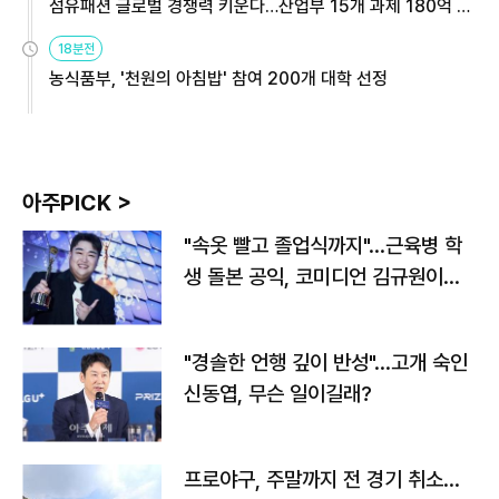
섬유패션 글로벌 경쟁력 키운다…산업부 15개 과제 180억 지
원
18분전
농식품부, '천원의 아침밥' 참여 200개 대학 선정
아주PICK >
"속옷 빨고 졸업식까지"…근육병 학
생 돌본 공익, 코미디언 김규원이었
다
"경솔한 언행 깊이 반성"…고개 숙인
신동엽, 무슨 일이길래?
프로야구, 주말까지 전 경기 취소…