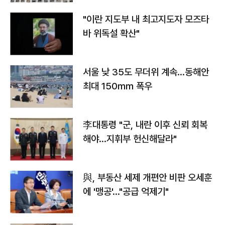
"이란 지도부 내 최고지도자 모즈타
바 위독설 확산"
서울 낮 35도 무더위 계속…동해안
최대 150㎜ 폭우
李대통령 "군, 내란 이후 신뢰 회복
해야…지휘부 헌신해달라"
與, 부동산 세제 개편안 비판 오세훈
에 '맹공'…"공급 억제기"