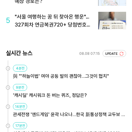
예상 경로는?
"서울 여행하는 꿈 뒤 찾아온 행운"…
5
327회차 연금복권720+ 당첨번호조
회 주목
실시간 뉴스
08.08 07:15
UPDATE
4분전
與 "'하늘이법' 여야 공동 발의 괜찮아…그것이 협치"
9분전
'캐시딜' 캐시워크 돈 버는 퀴즈, 정답은?
14분전
관세전쟁 '엔드게임' 윤곽 나오나…한국 新통상정책 교두보 활
용해야
17분전