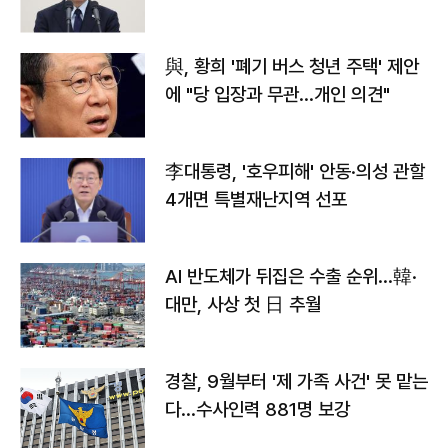
與, 황희 '폐기 버스 청년 주택' 제안
에 "당 입장과 무관…개인 의견"
李대통령, '호우피해' 안동·의성 관할
4개면 특별재난지역 선포
AI 반도체가 뒤집은 수출 순위…韓·
대만, 사상 첫 日 추월
경찰, 9월부터 '제 가족 사건' 못 맡는
다…수사인력 881명 보강