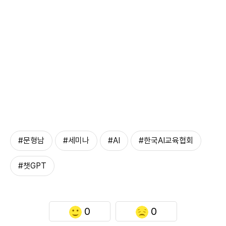
#문형남
#세미나
#AI
#한국AI교육협회
#챗GPT
0
0